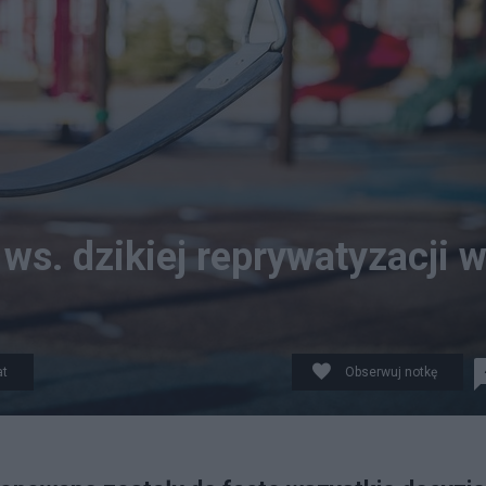
s. dzikiej reprywatyzacji 
at
Obserwuj notkę