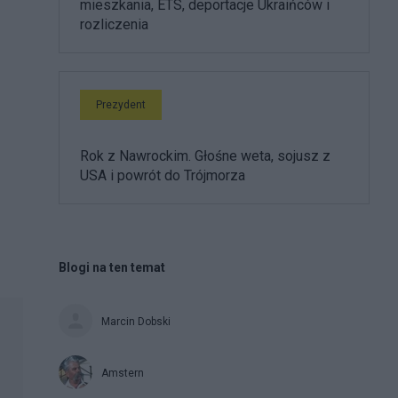
mieszkania, ETS, deportacje Ukraińców i
rozliczenia
Prezydent
Rok z Nawrockim. Głośne weta, sojusz z
USA i powrót do Trójmorza
Blogi na ten temat
Marcin Dobski
Amstern