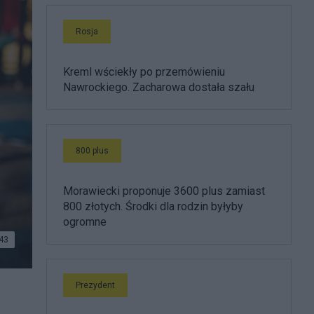
Rosja
Kreml wściekły po przemówieniu
Nawrockiego. Zacharowa dostała szału
800 plus
w
Morawiecki proponuje 3600 plus zamiast
800 złotych. Środki dla rodzin byłyby
ogromne
43
Prezydent