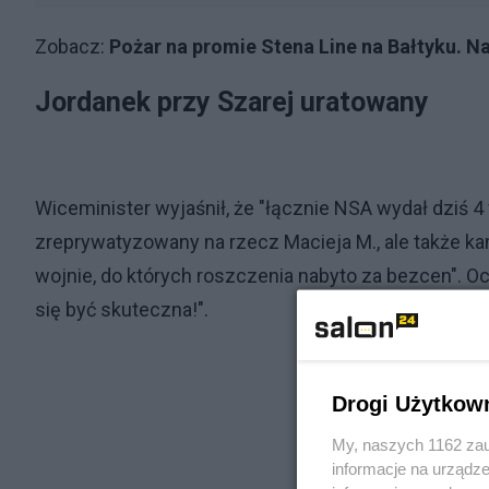
Zobacz:
Pożar na promie Stena Line na Bałtyku. Na
Jordanek przy Szarej uratowany
Wiceminister wyjaśnił, że "łącznie NSA wydał dziś 4 w
zreprywatyzowany na rzecz Macieja M., ale także k
wojnie, do których roszczenia nabyto za bezcen". Oc
się być skuteczna!".
Drogi Użytkow
My, naszych 1162 zau
informacje na urządze