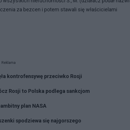
do wszystkich nieruchomości S., M. (działacz podał nazw
zczenia za bezcen i potem stawali się właścicielami
Reklama
ęła kontrofensywę przeciwko Rosji
ócz Rosji to Polska podlega sankcjom
y ambitny plan NASA
szenki spodziewa się najgorszego