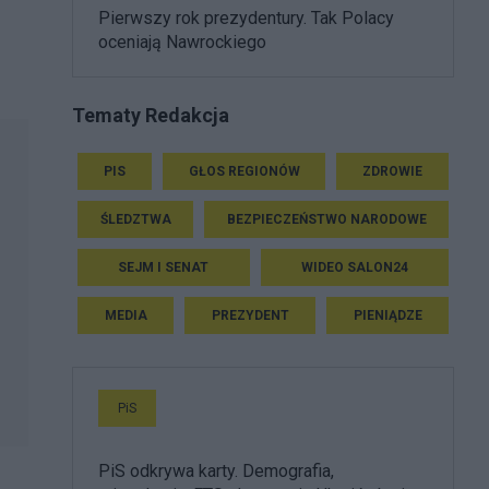
Pierwszy rok prezydentury. Tak Polacy
oceniają Nawrockiego
Tematy Redakcja
PIS
GŁOS REGIONÓW
ZDROWIE
ŚLEDZTWA
BEZPIECZEŃSTWO NARODOWE
SEJM I SENAT
WIDEO SALON24
MEDIA
PREZYDENT
PIENIĄDZE
PiS
PiS odkrywa karty. Demografia,