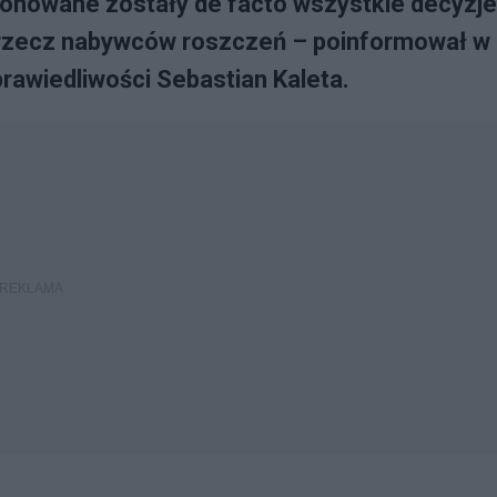
ionowane zostały de facto wszystkie decyzje
rzecz nabywców roszczeń – poinformował w
prawiedliwości Sebastian Kaleta.