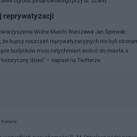
rawie ogrodu jordanowskiego przy ul. Szarej".
j reprywatyzacji
towarzyszenia Wolne Miasto Warszawa Jan Śpiewak.
, że kupcy roszczeń reprywatyzacyjnych nie byli strona
ysiące budynków musi natychmiast wrócić do miasta, a
Historyczny dzień" – napisał na Twitterze.
Reklama