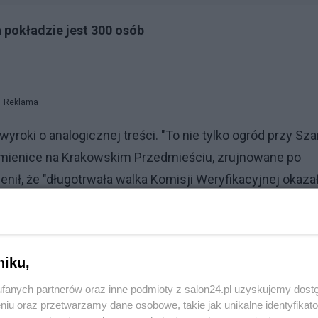
 pokładzie jest 300 osób
Reklama
yroki o analogicznej treści. "To nie tylko ogród przy Sza
amienice na Krakowskim Przedmieściu, zrujnowane po
enił, że "długotrwała walka Komisji Weryfikacyjnej okaza
niku,
fanych partnerów oraz inne podmioty z salon24.pl uzyskujemy dost
niu oraz przetwarzamy dane osobowe, takie jak unikalne identyfikat