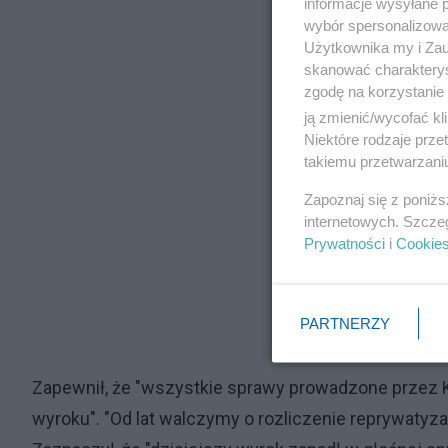
informacje wysyłane 
wybór spersonalizowan
Użytkownika my i Zau
skanować charakterys
zgodę na korzystanie 
ją zmienić/wycofać kl
Niektóre rodzaje prz
takiemu przetwarzaniu
Zapoznaj się z poniż
internetowych. Szcze
Prywatności
i
Cookie
PARTNERZY
Zapewnił, że "wszystkie sprawy prowadzone przez
wyroku". "Od lat walczymy o rozliczenie reprywatyzac