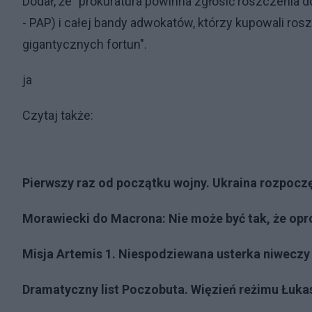
Dodał, że "prokuratura powinna zgłosić roszczenia 
- PAP) i całej bandy adwokatów, którzy kupowali ros
gigantycznych fortun".
ja
Czytaj także:
Pierwszy raz od początku wojny. Ukraina rozpocz
Morawiecki do Macrona: Nie może być tak, że opr
Misja Artemis 1. Niespodziewana usterka niwecz
Dramatyczny list Poczobuta. Więzień reżimu Łuka