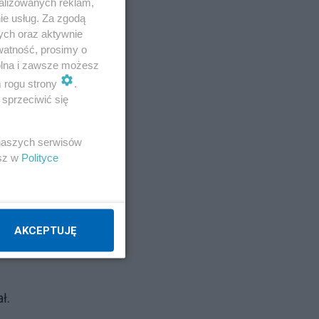
alizowanych reklam,
ie usług. Za zgodą
ych oraz aktywnie
watność, prosimy o
wolna i zawsze możesz
m rogu strony
.
sprzeciwić się
 naszych serwisów
esz w
Polityce
AKCEPTUJĘ
ł.