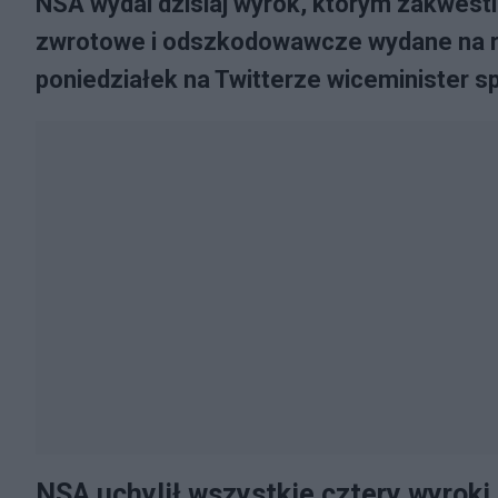
NSA wydal dzisiaj wyrok, którym zakwest
zwrotowe i odszkodowawcze wydane na 
poniedziałek na Twitterze wiceminister s
NSA uchylił wszystkie cztery wyroki