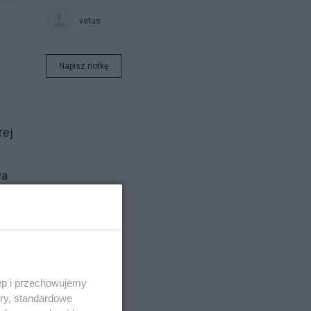
vetus
Napisz notkę
rej
ła
ęp i przechowujemy
ory, standardowe