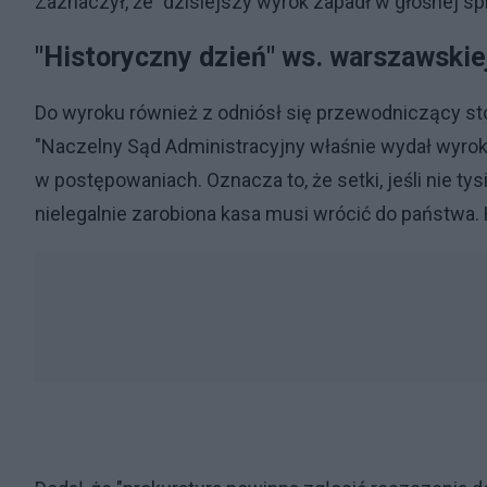
Zaznaczył, że "dzisiejszy wyrok zapadł w głośnej sp
"Historyczny dzień" ws. warszawskie
Do wyroku również z odniósł się przewodniczący s
"Naczelny Sąd Administracyjny właśnie wydał wyrok
w postępowaniach. Oznacza to, że setki, jeśli nie t
nielegalnie zarobiona kasa musi wrócić do państwa. 