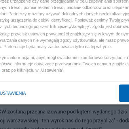
przez urządzenie czy dane przeglądania w celu zapewniania sperson
ych treści, pomiar reklam i treści, badanie odbiorców oraz ulepszan
fani Partnerzy możemy używać dokładnych danych geolokalizacyjn
tykę urządzenia do celów identyfikacji. Ponieważ cenimy Twoją pry
z tych technologii poprzez kliknięcie „Akceptuję”. Zgoda jest dobro
ikając przycisk ustawień prywatności znajdujący się w lewym dolny
etwarzania danych nie wymagają zgody użytkownika, ale masz prawo 
. Preferencje będą miały zastosowania tylko na tej witrynie.
szymi informacjami, abyś mógł świadomie i komfortowo korzystać z
gółowe informacje dotyczące przetwarzania Twoich danych znajdzi
s
oraz po kliknięciu w „Ustawienia”.
USTAWIENIA
 KW zostaną przeanalizowane pod kątem wydanego dziś
ji warszawskiej i ten wyrok nas do tego przybliża" - doda