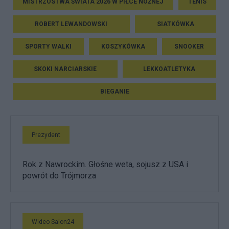
MISTRZOSTWA ŚWIATA 2026 W PIŁCE NOŻNEJ
TENIS
ROBERT LEWANDOWSKI
SIATKÓWKA
SPORTY WALKI
KOSZYKÓWKA
SNOOKER
SKOKI NARCIARSKIE
LEKKOATLETYKA
BIEGANIE
Prezydent
Rok z Nawrockim. Głośne weta, sojusz z USA i
powrót do Trójmorza
Wideo Salon24