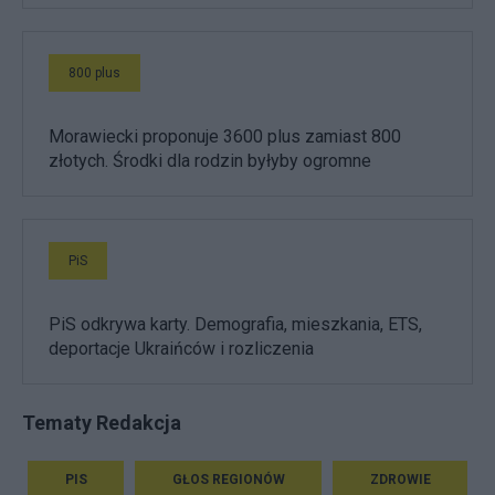
800 plus
Morawiecki proponuje 3600 plus zamiast 800
złotych. Środki dla rodzin byłyby ogromne
PiS
PiS odkrywa karty. Demografia, mieszkania, ETS,
deportacje Ukraińców i rozliczenia
Tematy Redakcja
PIS
GŁOS REGIONÓW
ZDROWIE