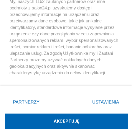
My, naszych 1162 zaufanych partnerów oraz inne
podmioty z salon24.pl uzyskujemy dostęp i
Społeczeństwo
przechowujemy informacje na urządzeniu oraz
przetwarzamy dane osobowe, takie jak unikalne
Kultura
identyfikatory, standardowe informacje wysyłane przez
urządzenie czy dane przeglądania w celu zapewniania
spersonalizowanych reklam, wybór spersonalizowanych
treści, pomiar reklam i treści, badanie odbiorców oraz
ulepszanie usług. Za zgodą Użytkownika my i Zaufani
X
Facebook
Instagram
Youtube
Partnerzy możemy używać dokładnych danych
geolokalizacyjnych oraz aktywnie skanować
charakterystykę urządzenia do celów identyfikacji.
Web Content Media sp. z o. o. © 2022
Ponieważ cenimy Twoją prywatność, prosimy o zgodę na
korzystanie z tych technologii poprzez kliknięcie
„Akceptuję”. Zgoda jest dobrowolna i zawsze możesz ją
Pomoc
O nas
Praca
Reklama
Kontakt
zmienić/wycofać klikając przycisk ustawień prywatności
PARTNERZY
USTAWIENIA
znajdujący się w lewym dolnym rogu strony
. Niektóre
rodzaje przetwarzania danych nie wymagają zgody
użytkownika, ale masz prawo sprzeciwić się takiemu
AKCEPTUJĘ
przetwarzaniu. Preferencje będą miały zastosowania tylko
Technologię dostarcza:
W3media.pl
na tej witrynie.