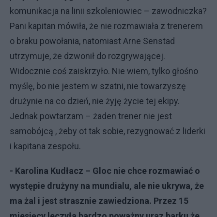
komunikacja na linii szkoleniowiec – zawodniczka?
Pani kapitan mówiła, że nie rozmawiała z trenerem
o braku powołania, natomiast Arne Senstad
utrzymuje, że dzwonił do rozgrywającej.
Widocznie coś zaiskrzyło. Nie wiem, tylko głośno
myślę, bo nie jestem w szatni, nie towarzyszę
drużynie na co dzień, nie żyję życie tej ekipy.
Jednak powtarzam – żaden trener nie jest
samobójcą , żeby ot tak sobie, rezygnować z liderki
i kapitana zespołu.
- Karolina Kudłacz – Gloc nie chce rozmawiać o
występie drużyny na mundialu, ale nie ukrywa, że
ma żal i jest strasznie zawiedziona. Przez 15
miesięcy leczyła bardzo poważny uraz barku że