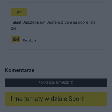
Sport
Tałant Dujszebajew: Jestem z Vive na dobre i na
złe
Redakcja
Komentarze
POKAŻ KOMENTARZE (2)
Inne tematy w dziale
Sport