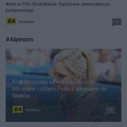
Afera w PKO Ekstraklasie. Sędziowie zawieszeni po
kompromitacji
Redakcja
26
#
Alpinizm
Kraków czeka na wielkie emocje.
Mirosław i cztery Polki z awansem do
finałów
Redakcja
12