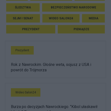
ŚLEDZTWA
BEZPIECZEŃSTWO NARODOWE
SEJM I SENAT
WIDEO SALON24
MEDIA
PREZYDENT
PIENIĄDZE
Prezydent
Rok z Nawrockim. Głośne weta, sojusz z USA i
powrót do Trójmorza
Wideo Salon24
Burza po decyzjach Nawrockiego. "Kibol ułaskawił