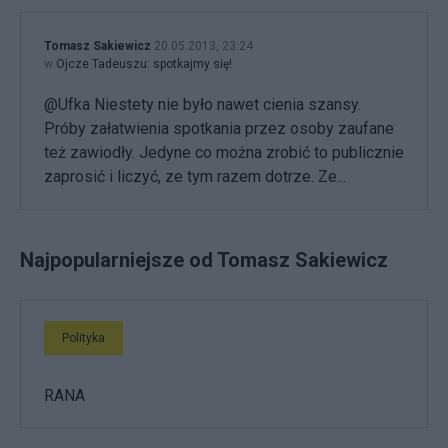
Tomasz Sakiewicz
20.05.2013, 23:24
w
Ojcze Tadeuszu: spotkajmy się!
@Ufka Niestety nie było nawet cienia szansy.
Próby załatwienia spotkania przez osoby zaufane
też zawiodły. Jedyne co można zrobić to publicznie
zaprosić i liczyć, ze tym razem dotrze. Ze...
Najpopularniejsze od Tomasz Sakiewicz
Polityka
RANA