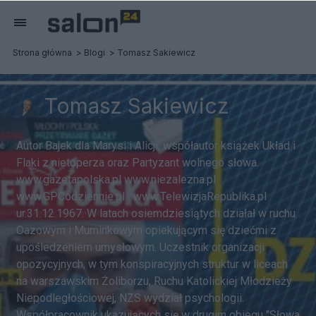
Strona główna
Blogi
Tomasz Sakiewicz
Tomasz Sakiewicz
Autor Bajek dla Marysi i Alicji, współautor książek Układ i
Flaki z nietoperza oraz Partyzant wolnego słowa.
www.gazetapolska.pl www.niezalezna.pl
www.GPCodziennie.pl www.TelewizjaRepublika.pl
ur.31.12.1967. W latach osiemdziesiątych działał w ruchu
Oazowym i Muminkowym opiekującym się dziećmi z
upośledzeniem umysłowym. Uczestnik organizacji
opozycyjnych, w tym konspiracyjnych struktur w liceach
na warszawskim Żoliborzu, Ruchu Katolickiej Młodzieży
Niepodległościowej, NZS wydział psychologii.
Współpracownik ukazujących się w drugim obiegu "Słowa