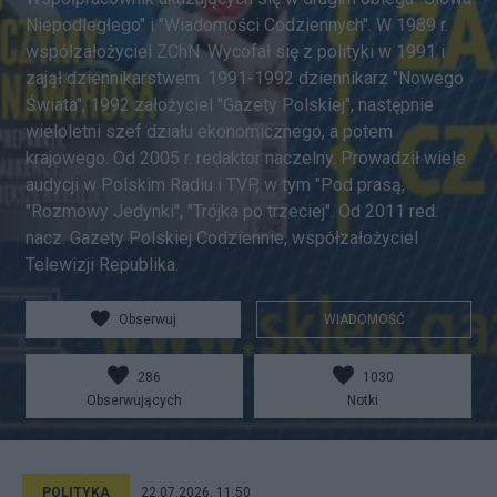
Niepodległego" i "Wiadomości Codziennych". W 1989 r.
współzałożyciel ZChN. Wycofał się z polityki w 1991 i
zajął dziennikarstwem. 1991-1992 dziennikarz "Nowego
Świata", 1992 założyciel "Gazety Polskiej", następnie
wieloletni szef działu ekonomicznego, a potem
krajowego. Od 2005 r. redaktor naczelny. Prowadził wiele
audycji w Polskim Radiu i TVP, w tym "Pod prasą,
"Rozmowy Jedynki", "Trójka po trzeciej". Od 2011 red.
nacz. Gazety Polskiej Codziennie, współzałożyciel
Telewizji Republika.
Obserwuj
WIADOMOŚĆ
286
1030
Obserwujących
Notki
POLITYKA
22.07.2026, 11:50