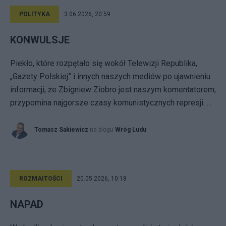
POLITYKA
3.06.2026, 20:59
KONWULSJE
Piekło, które rozpętało się wokół Telewizji Republika,
„Gazety Polskiej” i innych naszych mediów po ujawnieniu
informacji, że Zbigniew Ziobro jest naszym komentatorem,
przypomina najgorsze czasy komunistycznych represji. ...
Tomasz Sakiewicz
na blogu
Wróg Ludu
ROZMAITOŚCI
20.05.2026, 10:18
NAPAD