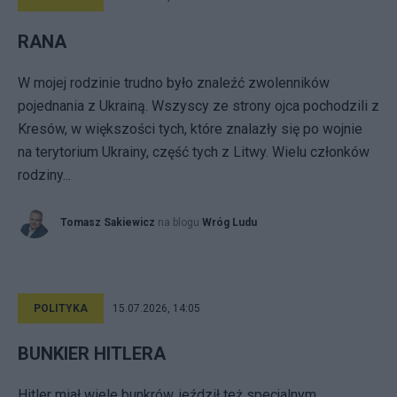
RANA
W mojej rodzinie trudno było znaleźć zwolenników
pojednania z Ukrainą. Wszyscy ze strony ojca pochodzili z
Kresów, w większości tych, które znalazły się po wojnie
na terytorium Ukrainy, część tych z Litwy. Wielu członków
rodziny...
Tomasz Sakiewicz
na blogu
Wróg Ludu
POLITYKA
15.07.2026, 14:05
BUNKIER HITLERA
Hitler miał wiele bunkrów, jeździł też specjalnym