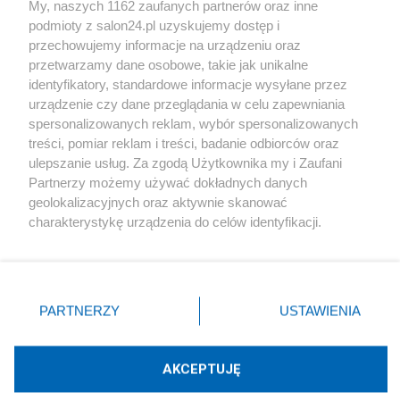
My, naszych 1162 zaufanych partnerów oraz inne
podmioty z salon24.pl uzyskujemy dostęp i
Społeczeństwo
przechowujemy informacje na urządzeniu oraz
przetwarzamy dane osobowe, takie jak unikalne
Kultura
identyfikatory, standardowe informacje wysyłane przez
urządzenie czy dane przeglądania w celu zapewniania
spersonalizowanych reklam, wybór spersonalizowanych
treści, pomiar reklam i treści, badanie odbiorców oraz
ulepszanie usług. Za zgodą Użytkownika my i Zaufani
X
Facebook
Instagram
Youtube
Partnerzy możemy używać dokładnych danych
geolokalizacyjnych oraz aktywnie skanować
charakterystykę urządzenia do celów identyfikacji.
Web Content Media sp. z o. o. © 2022
Ponieważ cenimy Twoją prywatność, prosimy o zgodę na
korzystanie z tych technologii poprzez kliknięcie
„Akceptuję”. Zgoda jest dobrowolna i zawsze możesz ją
Pomoc
O nas
Praca
Reklama
Kontakt
zmienić/wycofać klikając przycisk ustawień prywatności
PARTNERZY
USTAWIENIA
znajdujący się w lewym dolnym rogu strony
. Niektóre
rodzaje przetwarzania danych nie wymagają zgody
użytkownika, ale masz prawo sprzeciwić się takiemu
AKCEPTUJĘ
przetwarzaniu. Preferencje będą miały zastosowania tylko
Technologię dostarcza:
W3media.pl