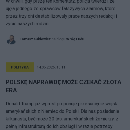
W chwili, gdy piszę ten komentarz, policja twierdzi, że
ujęła jednego ze sprawców fałszywych alarmów, które
przez trzy dni destabilizowały prace naszych redakcji i
życie naszych rodzin.
Tomasz Sakiewicz
na blogu
Wróg Ludu
POLITYKA
14.05.2026, 15:11
POLSKĘ NAPRAWDĘ MOŻE CZEKAĆ ZŁOTA
ERA
Donald Trump już wprost proponuje przesunięcie wojsk
amerykańskich z Niemiec do Polski. Dla nas posiadanie
kilkunastu, być może 20 tys. amerykańskich żołnierzy, z
pełną infrastrukturą do ich obsługi i w razie potrzeby