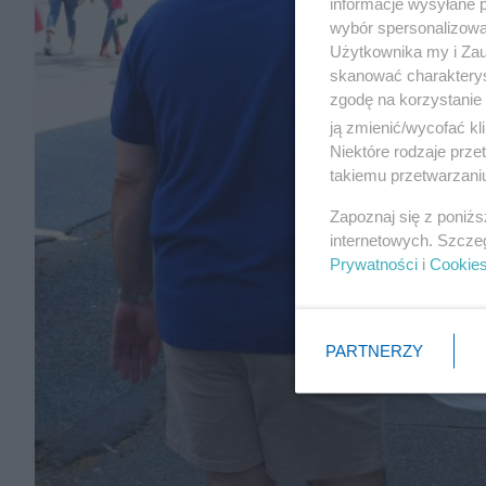
informacje wysyłane 
wybór spersonalizowan
Użytkownika my i Zau
skanować charakterys
zgodę na korzystanie 
ją zmienić/wycofać kl
Niektóre rodzaje prz
takiemu przetwarzaniu
Zapoznaj się z poniż
internetowych. Szcze
Prywatności
i
Cookie
PARTNERZY