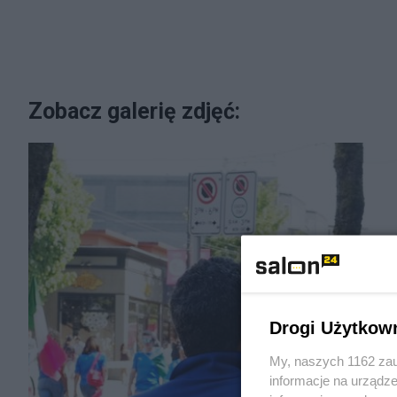
Zobacz galerię zdjęć:
Drogi Użytkow
My, naszych 1162 zau
informacje na urządze