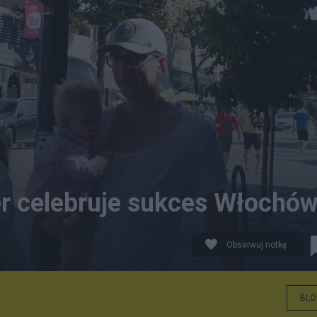
ver celebruje sukces Włochó
Obserwuj notkę
BLO