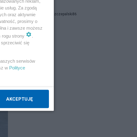
alizowanych reklam,
ie usług. Za zgodą
ych oraz aktywnie
Bartosz Oszczepalski86
watność, prosimy o
wolna i zawsze możesz
HareM
m rogu strony
.
sprzeciwić się
Napisz notkę
 naszych serwisów
esz w
Polityce
AKCEPTUJĘ