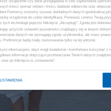
przez urządzenie czy dane przeglądania w celu zapewniania sperson
ych treści, pomiar reklam i treści, badanie odbiorców oraz ulepszan
fani Partnerzy możemy używać dokładnych danych geolokalizacyjn
tykę urządzenia do celów identyfikacji. Ponieważ cenimy Twoją pry
z tych technologii poprzez kliknięcie „Akceptuję”. Zgoda jest dobro
ikając przycisk ustawień prywatności znajdujący się w lewym dolny
etwarzania danych nie wymagają zgody użytkownika, ale masz prawo 
. Preferencje będą miały zastosowania tylko na tej witrynie.
szymi informacjami, abyś mógł świadomie i komfortowo korzystać z
gółowe informacje dotyczące przetwarzania Twoich danych znajdzi
s
oraz po kliknięciu w „Ustawienia”.
USTAWIENIA