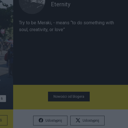
Eternity
Try to be Meraki, - means “to do something with
soul, creativity, or love”
w
Nowości od blogera
6
G
Udostępnij
Udostępnij