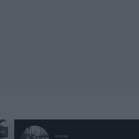
138
O mnie