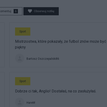
komentuj
6
Obserwuj notkę
Sport
Mistrzostwa, które pokazały, że futbol znów może być
piękny
Bartosz Oszczepalski86
Sport
Dobrze ci tak, Anglio! Dostałaś, na co zasłużyłaś.
HareM