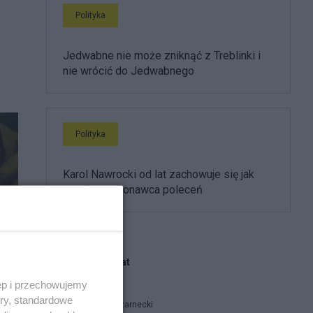
Polityka
Jedwabne nie może zniknąć z Treblinki i
nie wrócić do Jedwabnego
Polityka
Karol Nawrocki od lat zachowuje się jak
partyjny wykonawca poleceń
Blogi na ten temat
ęp i przechowujemy
ory, standardowe
Ryszard Czarnecki