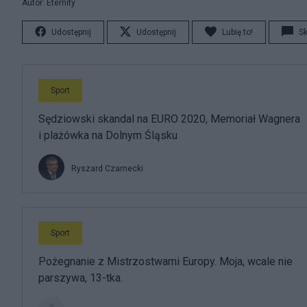
Autor: Eternity
Udostępnij
Udostępnij
Lubię to!
S
Sport
Sędziowski skandal na EURO 2020, Memoriał Wagnera
i plażówka na Dolnym Śląsku
Ryszard Czarnecki
Sport
Pożegnanie z Mistrzostwami Europy. Moja, wcale nie
parszywa, 13-tka.