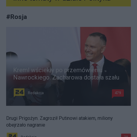
#
Rosja
Kreml wściekły po przemówieniu
Nawrockiego. Zacharowa dostała szału
Redakcja
479
Drugi Prigożyn. Zagroził Putinowi atakiem, miliony
obejrzało nagranie