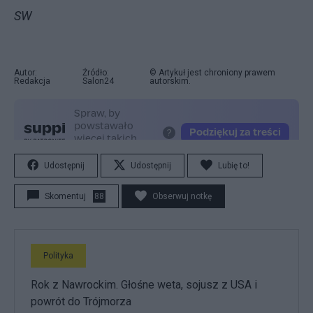
SW
Autor:
Źródło:
© Artykuł jest chroniony prawem
Redakcja
Salon24
autorskim.
Udostępnij
Udostępnij
Lubię to!
Skomentuj
88
Obserwuj notkę
Polityka
Rok z Nawrockim. Głośne weta, sojusz z USA i
powrót do Trójmorza