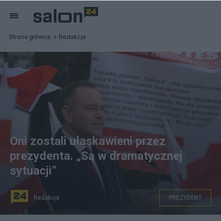
Strona główna
Redakcja
Oni zostali ułaskawieni przez
prezydenta. „Są w dramatycznej
sytuacji”
Redakcja
PREZYDENT
na zdjęciu: prezydent Karol Nawrocki. fot. Marsilar, CC