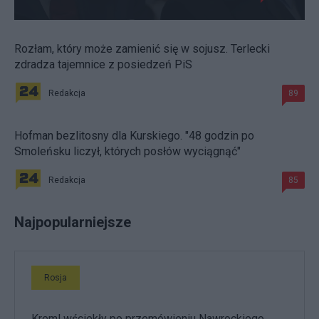
Rozłam, który może zamienić się w sojusz. Terlecki
zdradza tajemnice z posiedzeń PiS
Redakcja
89
Hofman bezlitosny dla Kurskiego. "48 godzin po
Smoleńsku liczył, których posłów wyciągnąć"
Redakcja
85
Najpopularniejsze
Rosja
Kreml wściekły po przemówieniu Nawrockiego.