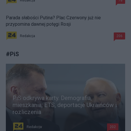
Redakcja
78
Parada słabości Putina? Plac Czerwony już nie
przypomina dawnej potęgi Rosji
Redakcja
206
#
PiS
PiS odkrywa karty. Demografia,
mieszkania, ETS, deportacje Ukraińców i
rozliczenia
Redakcja
202