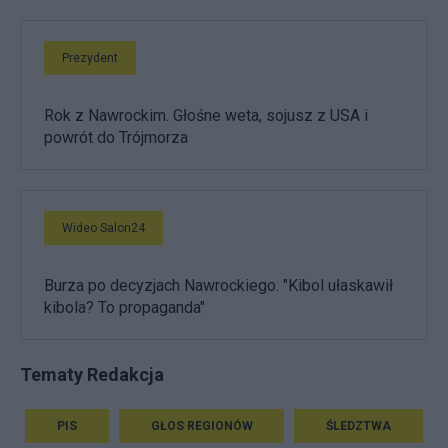
Prezydent
Rok z Nawrockim. Głośne weta, sojusz z USA i
powrót do Trójmorza
Wideo Salon24
Burza po decyzjach Nawrockiego. "Kibol ułaskawił
kibola? To propaganda"
Tematy Redakcja
PIS
GŁOS REGIONÓW
ŚLEDZTWA