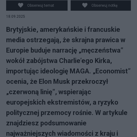
PAP/EPA/ALLISON ROBBERT
Obserwuj temat
Obserwuj notkę
18.09.2025
Brytyjskie, amerykańskie i francuskie
media ostrzegają, że skrajna prawica w
Europie buduje narrację „męczeństwa”
wokół zabójstwa Charlie’ego Kirka,
importując ideologię MAGA. „Economist”
ocenia, że Elon Musk przekroczył
„czerwoną linię”, wspierając
europejskich ekstremistów, a ryzyko
politycznej przemocy rośnie. W artykule
znajdziesz podsumowanie
najważniejszych wiadomości z kraju i