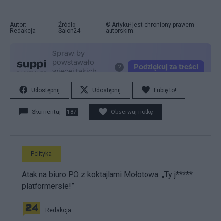
Autor:
Źródło:
© Artykuł jest chroniony prawem
Redakcja
Salon24
autorskim.
Udostępnij
Udostępnij
Lubię to!
Skomentuj
187
Obserwuj notkę
Polityka
Atak na biuro PO z koktajlami Mołotowa. „Ty j*****
platformersie!”
Redakcja