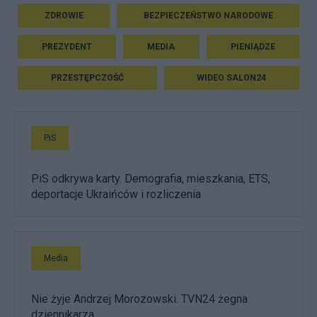
ZDROWIE
BEZPIECZEŃSTWO NARODOWE
PREZYDENT
MEDIA
PIENIĄDZE
PRZESTĘPCZOŚĆ
WIDEO SALON24
PiS
PiS odkrywa karty. Demografia, mieszkania, ETS,
deportacje Ukraińców i rozliczenia
Media
Nie żyje Andrzej Morozowski. TVN24 żegna
dziennikarza