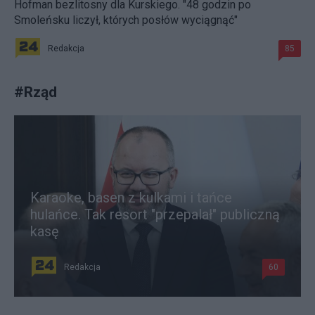
Hofman bezlitosny dla Kurskiego. "48 godzin po
Smoleńsku liczył, których posłów wyciągnąć"
Redakcja
85
#
Rząd
Karaoke, basen z kulkami i tańce
hulańce. Tak resort "przepalał" publiczną
kasę
Redakcja
60