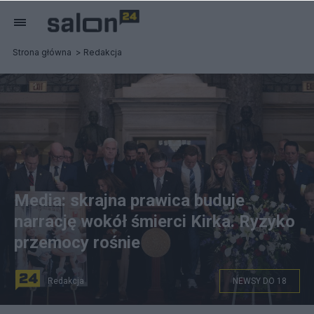
Strona główna
Redakcja
Media: skrajna prawica buduje
narrację wokół śmierci Kirka. Ryzyko
przemocy rośnie
Redakcja
NEWSY DO 18
na zdjęciu: pogrzeb Charliego Kirka. fot.