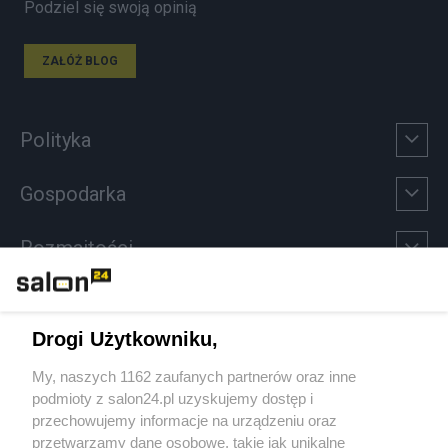
Podziel się swoją opinią
ZAŁÓŻ BLOG
Polityka
Gospodarka
Rozmaitości
Technologie
Drogi Użytkowniku,
Sport
My, naszych 1162 zaufanych partnerów oraz inne
podmioty z salon24.pl uzyskujemy dostęp i
Społeczeństwo
przechowujemy informacje na urządzeniu oraz
przetwarzamy dane osobowe, takie jak unikalne