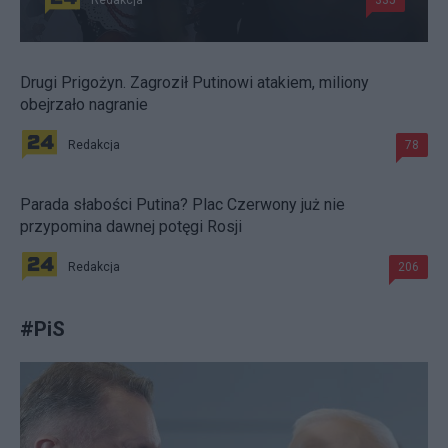
Redakcja
335
Drugi Prigożyn. Zagroził Putinowi atakiem, miliony
obejrzało nagranie
Redakcja
78
Parada słabości Putina? Plac Czerwony już nie
przypomina dawnej potęgi Rosji
Redakcja
206
#
PiS