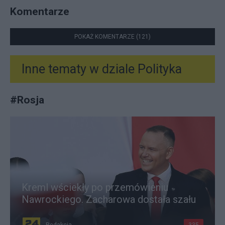
Komentarze
POKAŻ KOMENTARZE (121)
Inne tematy w dziale
Polityka
#
Rosja
Kreml wściekły po przemówieniu
Nawrockiego. Zacharowa dostała szału