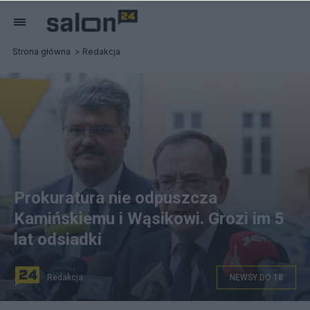
Strona główna
Redakcja
Prokuratura nie odpuszcza
Kamińskiemu i Wąsikowi. Grozi im 5
lat odsiadki
Redakcja
NEWSY DO 18
na zdjęciu: Europosłowie Mariusz Kamiński (P) i Maciej