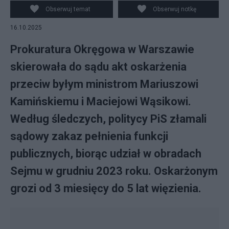
Wąsik (L) podczas wypowiedzi dla mediów przed
Obserwuj temat
Obserwuj notkę
siedzibą Prokuratury Okręgowej w Warszawie. fot.
16.10.2025
PAP/Marian Zubrzycki
Prokuratura Okręgowa w Warszawie
skierowała do sądu akt oskarżenia
przeciw byłym ministrom Mariuszowi
Kamińskiemu i Maciejowi Wąsikowi.
Według śledczych, politycy PiS złamali
sądowy zakaz pełnienia funkcji
publicznych, biorąc udział w obradach
Sejmu w grudniu 2023 roku. Oskarżonym
grozi od 3 miesięcy do 5 lat więzienia.