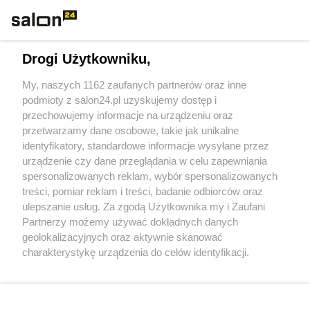
Technologie
Drogi Użytkowniku,
Sport
My, naszych 1162 zaufanych partnerów oraz inne
podmioty z salon24.pl uzyskujemy dostęp i
Społeczeństwo
przechowujemy informacje na urządzeniu oraz
przetwarzamy dane osobowe, takie jak unikalne
Kultura
identyfikatory, standardowe informacje wysyłane przez
urządzenie czy dane przeglądania w celu zapewniania
spersonalizowanych reklam, wybór spersonalizowanych
treści, pomiar reklam i treści, badanie odbiorców oraz
ulepszanie usług. Za zgodą Użytkownika my i Zaufani
X
Facebook
Instagram
Youtube
Partnerzy możemy używać dokładnych danych
geolokalizacyjnych oraz aktywnie skanować
charakterystykę urządzenia do celów identyfikacji.
Web Content Media sp. z o. o. © 2022
Ponieważ cenimy Twoją prywatność, prosimy o zgodę na
korzystanie z tych technologii poprzez kliknięcie
„Akceptuję”. Zgoda jest dobrowolna i zawsze możesz ją
Pomoc
O nas
Praca
Reklama
Kontakt