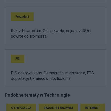
Prezydent
Rok z Nawrockim. Głośne weta, sojusz z USA i
powrót do Trójmorza
PiS
PiS odkrywa karty. Demografia, mieszkania, ETS,
deportacje Ukraińców i rozliczenia
Podobne tematy w Technologie
CYFRYZACJA
BADANIA I ROZWÓJ
INTERNET