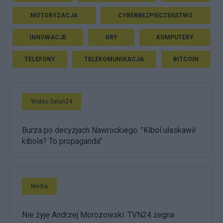
MOTORYZACJA
CYBERBEZPIECZEŃSTWO
INNOWACJE
GRY
KOMPUTERY
TELEFONY
TELEKOMUNIKACJA
BITCOIN
Wideo Salon24
Burza po decyzjach Nawrockiego. "Kibol ułaskawił
kibola? To propaganda"
Media
Nie żyje Andrzej Morozowski. TVN24 żegna