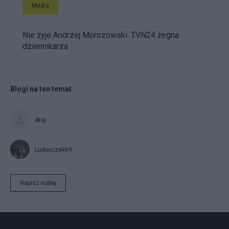
Media
Nie żyje Andrzej Morozowski. TVN24 żegna
dziennikarza
Blogi na ten temat
Atej
Ludwiczek69
Napisz notkę