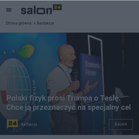
Strona główna
Redakcja
Polski fizyk prosi Trumpa o Teslę.
Chce ją przeznaczyć na specjalny cel
Redakcja
NAUKA
na zdjęciu: Tomasz Rożek podczas wystąpienia na