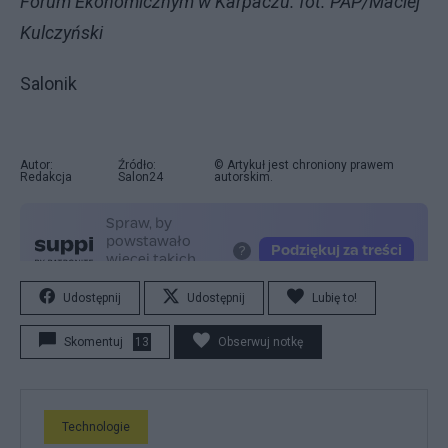
Forum Ekonomicznym w Karpaczu. fot. PAP/Maciej
Kulczyński
Salonik
Autor:
Źródło:
© Artykuł jest chroniony prawem
Redakcja
Salon24
autorskim.
Udostępnij
Udostępnij
Lubię to!
Skomentuj
13
Obserwuj notkę
Technologie