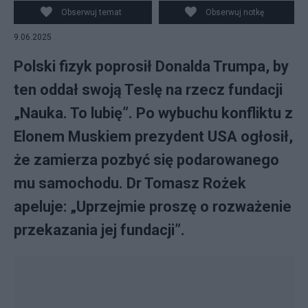
Forum Ekonomicznym w Karpaczu. fot. PAP/Maciej
Obserwuj temat
Obserwuj notkę
Kulczyński
9.06.2025
Polski fizyk poprosił Donalda Trumpa, by
ten oddał swoją Teslę na rzecz fundacji
„Nauka. To lubię”. Po wybuchu konfliktu z
Elonem Muskiem prezydent USA ogłosił,
że zamierza pozbyć się podarowanego
mu samochodu. Dr Tomasz Rożek
apeluje: „Uprzejmie proszę o rozważenie
przekazania jej fundacji”.