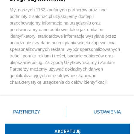
Sport
My, naszych 1162 zaufanych partnerów oraz inne
podmioty z salon24.pl uzyskujemy dostęp i
Społeczeństwo
przechowujemy informacje na urządzeniu oraz
przetwarzamy dane osobowe, takie jak unikalne
Kultura
identyfikatory, standardowe informacje wysyłane przez
urządzenie czy dane przeglądania w celu zapewniania
spersonalizowanych reklam, wybór spersonalizowanych
treści, pomiar reklam i treści, badanie odbiorców oraz
ulepszanie usług. Za zgodą Użytkownika my i Zaufani
X
Facebook
Instagram
Youtube
Partnerzy możemy używać dokładnych danych
geolokalizacyjnych oraz aktywnie skanować
charakterystykę urządzenia do celów identyfikacji.
Web Content Media sp. z o. o. © 2022
Ponieważ cenimy Twoją prywatność, prosimy o zgodę na
korzystanie z tych technologii poprzez kliknięcie
„Akceptuję”. Zgoda jest dobrowolna i zawsze możesz ją
Pomoc
O nas
Praca
Reklama
Kontakt
zmienić/wycofać klikając przycisk ustawień prywatności
PARTNERZY
USTAWIENIA
znajdujący się w lewym dolnym rogu strony
. Niektóre
rodzaje przetwarzania danych nie wymagają zgody
użytkownika, ale masz prawo sprzeciwić się takiemu
AKCEPTUJĘ