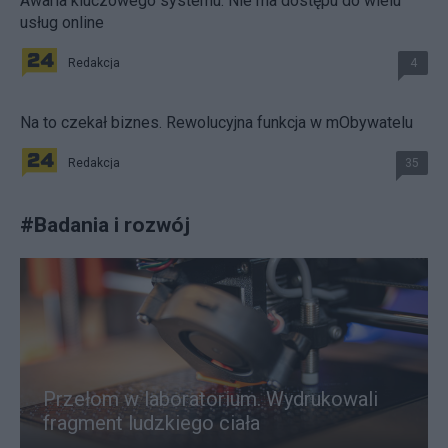
Awaria kluczowego systemu. Nie ma dostępu do wielu
usług online
Redakcja
4
Na to czekał biznes. Rewolucyjna funkcja w mObywatelu
Redakcja
35
#
Badania i rozwój
Przełom w laboratorium. Wydrukowali
fragment ludzkiego ciała