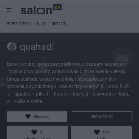
Strona główna
Blogi
quahadi
quahadi
burak, amator, gracz przypadkowy, a czasem skuteczny
"chyba powinienem wnioskować o zbanowanie całego
bloga quahadi, bo jest wybitnie niebezpieczny dla
zdrowia psychicznego i nawet fizycznego" K. Leski R.I.P.
s - spades = piki, h - hearts = kiery, d - diamonds = kara,
c - clubs = trefle
Obserwuj
WIADOMOŚĆ
21
392