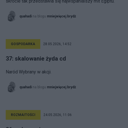
skrócie tak przedstawia się najwspanialszy mit Egiptu.
quahadi
na blogu
mniejwięcej brydż
GOSPODARKA
28.05.2026, 14:52
37: skalowanie żyda cd
Naród Wybrany w akcji.
quahadi
na blogu
mniejwięcej brydż
ROZMAITOŚCI
24.05.2026, 11:06