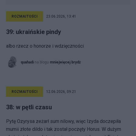
ROZMAITOŚCI
23.06.2026, 13:41
39: ukraińskie pindy
albo rzecz o honorze i wdzięczności
quahadi
na blogu
mniejwięcej brydż
ROZMAITOŚCI
12.06.2026, 09:21
38: w pętli czasu
Pytę Ozyrysa zeżarł sum nilowy, więc Izyda doczepiła
mumii złote dildo i tak został poczęty Horus. W dużym