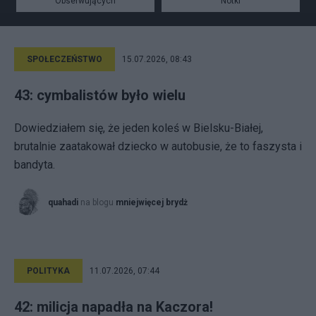
Obserwujących
Notki
SPOŁECZEŃSTWO
15.07.2026, 08:43
43: cymbalistów było wielu
Dowiedziałem się, że jeden koleś w Bielsku-Białej,
brutalnie zaatakował dziecko w autobusie, że to faszysta i
bandyta.
quahadi
na blogu
mniejwięcej brydż
POLITYKA
11.07.2026, 07:44
42: milicja napadła na Kaczora!