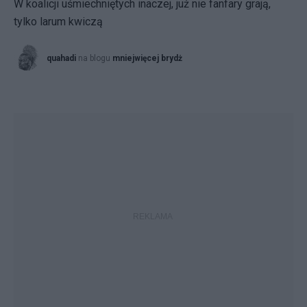
W koalicji uśmiechniętych inaczej, już nie fanfary grają,
tylko larum kwiczą
quahadi
na blogu
mniejwięcej brydż