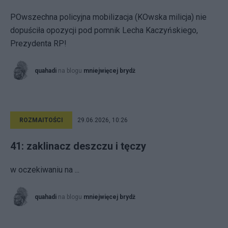
POwszechna policyjna mobilizacja (KOwska milicja) nie
dopuściła opozycji pod pomnik Lecha Kaczyńskiego,
Prezydenta RP!
quahadi
na blogu
mniejwięcej brydż
ROZMAITOŚCI
29.06.2026, 10:26
41: zaklinacz deszczu i tęczy
w oczekiwaniu na ...
quahadi
na blogu
mniejwięcej brydż