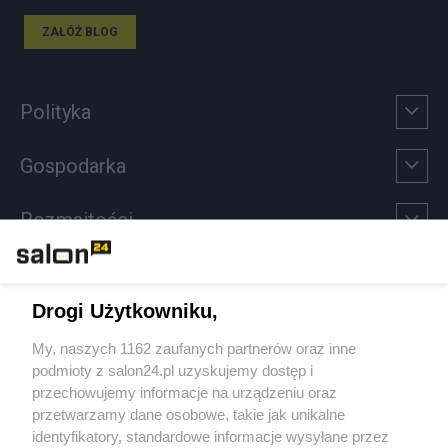
ZAŁÓŻ BLOG
Polityka
Gospodarka
Rozmaitości
Technologie
Drogi Użytkowniku,
Sport
My, naszych 1162 zaufanych partnerów oraz inne
podmioty z salon24.pl uzyskujemy dostęp i
Społeczeństwo
przechowujemy informacje na urządzeniu oraz
przetwarzamy dane osobowe, takie jak unikalne
Kultura
identyfikatory, standardowe informacje wysyłane przez