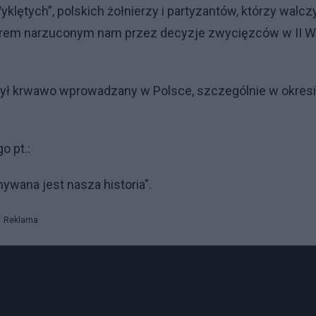
lętych”, polskich żołnierzy i partyzantów, którzy walczy
rem narzuconym nam przez decyzje zwycięzców w II W
ył krwawo wprowadzany w Polsce, szczególnie w okres
 pt.:
mywana jest nasza historia".
Reklama