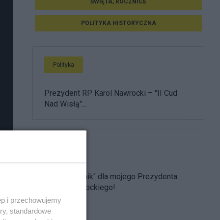
ŚWIĘTA, ROCZNICE
POLITYKA HISTORYCZNA
Polityka
Prezydent RP Karol Nawrocki – "II Cud
Nad Wisłą"...
Polityka
"Żółty kartonik" dla mojego Prezydenta
Karola Nawrockiego!
ęp i przechowujemy
ory, standardowe