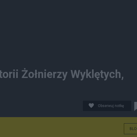
orii Żołnierzy Wyklętych,
Obserwuj notkę
BLO