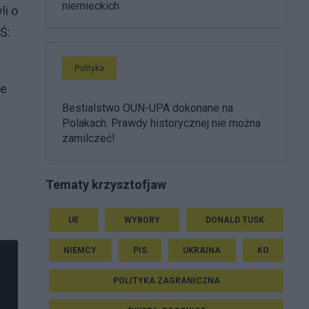
niemieckich
li o
Ś:
Polityka
ie
Bestialstwo OUN-UPA dokonane na
Polakach. Prawdy historycznej nie można
zamilczeć!
Tematy krzysztofjaw
UE
WYBORY
DONALD TUSK
NIEMCY
PIS
UKRAINA
KO
POLITYKA ZAGRANICZNA