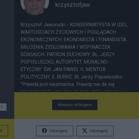
krzysztofjaw
Krzysztof Jaworucki - KONSERWATYSTA W IDEI,
WARTOŚCIACH ŻYCIOWYCH I POGLĄDACH
EKONOMICZNYCH. EKONOMISTA I FINANSISTA.
MIŁOŚNIK ŻEGLOWANIA I WSPINACZEK
GÓRSKICH. PATRON DUCHOWY: BŁ. JERZY
POPIEŁUSZKO, AUTORYTET MORALNO-
ETYCZNY: ŚW. JAN PAWEŁ II, MENTOR
POLITYCZNY: E. BURKE. Bł. Jerzy Popiełuszko:
"Prawda jest niezmienna. Prawdy nie da się
zniszczyć taką czy inną decyzją, taką czy inną
ustawą"; "Gdyby większość Polaków w obecnej
Nowości od blogera
sytuacji wkroczyła na drogę prawdy, stalibyśmy
1
się wolnymi już teraz"; "Zło dobrem zwyciężaj".
Św. Jan Paweł II: "Jeśli ktoś lub coś każe Ci
sądzić, że jesteś już u kresu, nie wierz w to! Jeśli
G
Udostępnij
Udostępnij
znasz odwieczną Miłość, która Cię stworzyła";