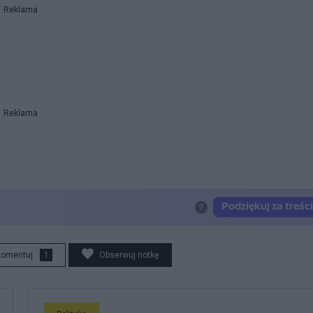
Reklama
Reklama
komentuj
1
Obserwuj notkę