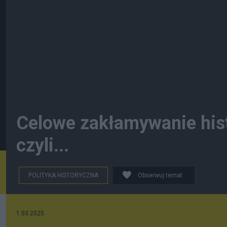
Celowe zakłamywanie hist
czyli...
POLITYKA HISTORYCZNA
Obserwuj temat
1.03.2025