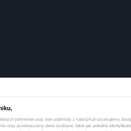
niku,
fanych partnerów oraz inne podmioty z salon24.pl uzyskujemy dost
niu oraz przetwarzamy dane osobowe, takie jak unikalne identyfikat