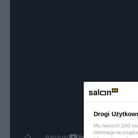
Drogi Użytkow
My, naszych 1162 zau
informacje na urządze