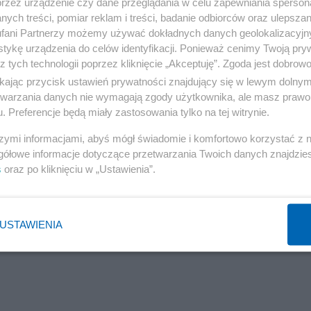
przez urządzenie czy dane przeglądania w celu zapewniania sperson
ych treści, pomiar reklam i treści, badanie odbiorców oraz ulepszan
fani Partnerzy możemy używać dokładnych danych geolokalizacyjn
tykę urządzenia do celów identyfikacji. Ponieważ cenimy Twoją pry
z tych technologii poprzez kliknięcie „Akceptuję”. Zgoda jest dobro
ikając przycisk ustawień prywatności znajdujący się w lewym dolny
etwarzania danych nie wymagają zgody użytkownika, ale masz prawo 
Reklama
. Preferencje będą miały zastosowania tylko na tej witrynie.
tograficzną i umiejętność jej ciekawego werbalnego
szymi informacjami, abyś mógł świadomie i komfortowo korzystać z
gółowe informacje dotyczące przetwarzania Twoich danych znajdzi
y wykładu nie będą stracone i sądzę, że każdy polski
s
oraz po kliknięciu w „Ustawienia”.
h i naszej powojennej walce z okupantem sowieckim...
24/03/nie-mozemy-zapomniec-o-zonierzach.html
USTAWIENIA