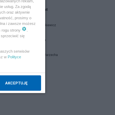
alizowanych reklam,
ie usług. Za zgodą
Blogi na ten temat
ych oraz aktywnie
watność, prosimy o
wolna i zawsze możesz
Tomasz Sakiewicz
m rogu strony
.
sprzeciwić się
Rafał Broda
 naszych serwisów
Jarosław Warzecha
esz w
Polityce
Napisz notkę
AKCEPTUJĘ