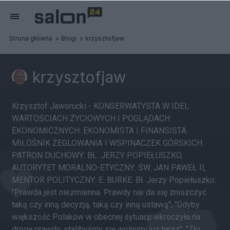
Strona główna
Blogi
krzysztofjaw
krzysztofjaw
Krzysztof Jaworucki - KONSERWATYSTA W IDEI,
WARTOŚCIACH ŻYCIOWYCH I POGLĄDACH
EKONOMICZNYCH. EKONOMISTA I FINANSISTA.
MIŁOŚNIK ŻEGLOWANIA I WSPINACZEK GÓRSKICH.
PATRON DUCHOWY: BŁ. JERZY POPIEŁUSZKO,
AUTORYTET MORALNO-ETYCZNY: ŚW. JAN PAWEŁ II,
MENTOR POLITYCZNY: E. BURKE. Bł. Jerzy Popiełuszko:
"Prawda jest niezmienna. Prawdy nie da się zniszczyć
taką czy inną decyzją, taką czy inną ustawą"; "Gdyby
większość Polaków w obecnej sytuacji wkroczyła na
drogę prawdy, stalibyśmy się wolnymi już teraz"; "Zło