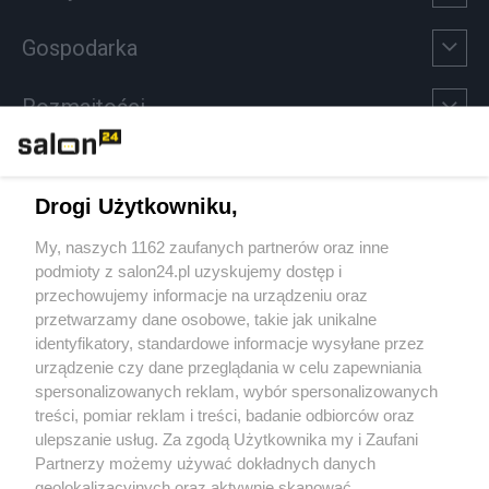
Gospodarka
Rozmaitości
Technologie
Drogi Użytkowniku,
Sport
My, naszych 1162 zaufanych partnerów oraz inne
podmioty z salon24.pl uzyskujemy dostęp i
Społeczeństwo
przechowujemy informacje na urządzeniu oraz
przetwarzamy dane osobowe, takie jak unikalne
Kultura
identyfikatory, standardowe informacje wysyłane przez
urządzenie czy dane przeglądania w celu zapewniania
spersonalizowanych reklam, wybór spersonalizowanych
treści, pomiar reklam i treści, badanie odbiorców oraz
ulepszanie usług. Za zgodą Użytkownika my i Zaufani
X
Facebook
Instagram
Youtube
Partnerzy możemy używać dokładnych danych
geolokalizacyjnych oraz aktywnie skanować