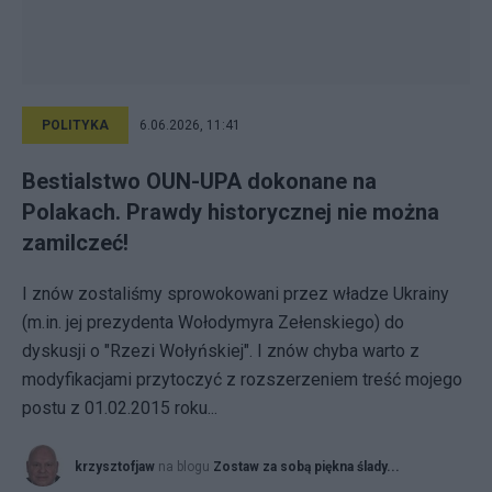
POLITYKA
6.06.2026, 11:41
Bestialstwo OUN-UPA dokonane na
Polakach. Prawdy historycznej nie można
zamilczeć!
I znów zostaliśmy sprowokowani przez władze Ukrainy
(m.in. jej prezydenta Wołodymyra Zełenskiego) do
dyskusji o "Rzezi Wołyńskiej". I znów chyba warto z
modyfikacjami przytoczyć z rozszerzeniem treść mojego
postu z 01.02.2015 roku...
krzysztofjaw
na blogu
Zostaw za sobą piękna ślady...