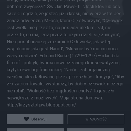
dobrem zwyciężaj". Św. Jan Paweł II: "Jeśli ktoś lub coś
każe Ci sądzić, że jesteś już u kresu, nie wierz w to! Jeśli
znasz odwieczną Miłość, która Cię stworzyła"; "Człowiek
jest wielki nie przez to, co posiada, ale kim jest, nie
przez to, co ma, lecz przez to czym dzieli się z innymi";
Nie sposób inaczej zrozumieć Człowieka, jak w tej
wspólnocie jaką jest Naród"; "Musicie być mocni mocą
wiary i nadziei". Edmund Burke (1729–1797) – irlandzki
filozof i polityk, twórca nowoczesnego konserwatyzmu,
krytyk rewolucji francuskiej: "Naród jest organiczną
całością ukształtowaną przez przeszłość i tradycje"; "Aby
zło zatriumfowało, wystarczy, by dobry człowiek niczego
nie robił"; "Wolność bez mądrości i cnoty? To jest zło
największe z możliwych". Moja strona domowa:
http://krzysztofjaw.blogspot.com/
Obserwuj
WIADOMOŚĆ