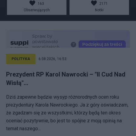
163
2171
Obserwujących
Notki
POLITYKA
6.08.2026, 16:53
Prezydent RP Karol Nawrocki – "II Cud Nad
Wisłą"...
Dziś zapewne będzie wysyp różnorodnych ocen roku
prezydentury Karola Nawrockiego. Ja z góry oświadczam,
że zgadzam się ze wszystkimi, którzy będą ten okres
oceniać pozytywnie, bo jest to spójne z moją opinią na
temat naszego...