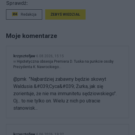
Sprawdź:
Redakcja
ŻEBYŚ WIEDZIAŁ
Moje komentarze
krzysztofjaw
6.08.2026, 15:15
w
Hipotetyczna obsesja Premiera D. Tuska na punkcie osoby
Prezydenta K. Nawrockiego...
@pmk "Najbardziej zabawny będzie skowyt
Waldusia &#039;Cyca&#039; Żurka, jak się
zorientuje, że nie ma immunitetu sędziowskiego".
Oj... to nie tylko on. Wielu z nich po utracie
stanowisk...
krzysztofjaw
6.06.2026, 19:32