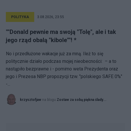
POLITYKA
3.08.2026, 23:55
""Donald pewnie ma swoją "Tolę", ale i tak
jego rząd obalą "kibole""! *
No i przedłużone wakacje już za mną. Ileż to się
politycznie działo podczas mojej nieobecności: – a to
nastąpiło bezprawne i - pomimo weta Prezydenta oraz
jego i Prezesa NBP propozycji tzw. "polskiego SAFE 0%"
-...
krzysztofjaw
na blogu
Zostaw za sobą piękna ślady...