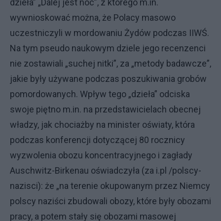
dzieła” „Dalej jest noc”, z którego m.in.
wywnioskować można, że Polacy masowo
uczestniczyli w mordowaniu Żydów podczas IIWŚ.
Na tym pseudo naukowym dziele jego recenzenci
nie zostawiali „suchej nitki”, za „metody badawcze”,
jakie były używane podczas poszukiwania grobów
pomordowanych. Wpływ tego „dzieła” odciska
swoje piętno m.in. na przedstawicielach obecnej
władzy, jak chociażby na minister oświaty, która
podczas konferencji dotyczącej 80 rocznicy
wyzwolenia obozu koncentracyjnego i zagłady
Auschwitz-Birkenau oświadczyła (za i.pl /polscy-
nazisci): że „na terenie okupowanym przez Niemcy
polscy naziści zbudowali obozy, które były obozami
pracy, a potem stały się obozami masowej