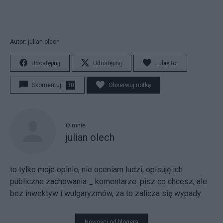
Autor: julian olech
Udostępnij
Udostępnij
Lubię to!
Skomentuj
30
Obserwuj notkę
O mnie
julian olech
to tylko moje opinie, nie oceniam ludzi, opisuję ich
publiczne zachowania _ komentarze: pisz co chcesz, ale
bez inwektyw i wulgaryzmów, za to zalicza się wypady
Nowości od blogera