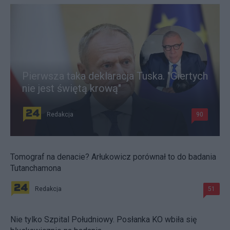
Pierwsza taka deklaracja Tuska. "Giertych
nie jest świętą krową"
Redakcja
90
Tomograf na denacie? Arłukowicz porównał to do badania
Tutanchamona
Redakcja
51
Nie tylko Szpital Południowy. Posłanka KO wbiła się