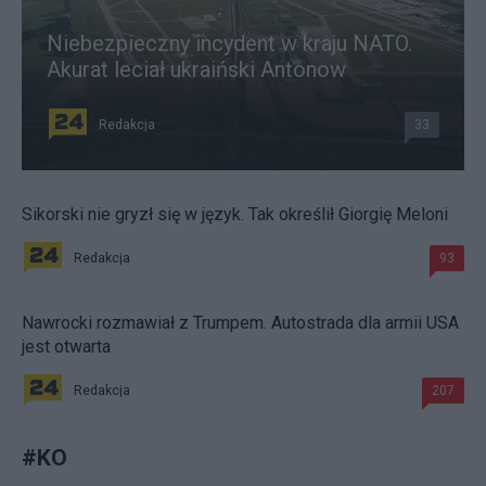
Niebezpieczny incydent w kraju NATO.
Akurat leciał ukraiński Antonow
Redakcja
33
Sikorski nie gryzł się w język. Tak określił Giorgię Meloni
Redakcja
93
Nawrocki rozmawiał z Trumpem. Autostrada dla armii USA
jest otwarta
Redakcja
207
#
KO