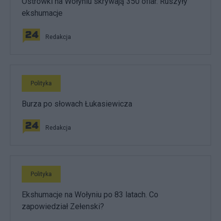
Ostrówki na Wołyniu skrywają 350 ofiar. Ruszyły
ekshumacje
Redakcja
Polityka
Burza po słowach Łukasiewicza
Redakcja
Polityka
Ekshumacje na Wołyniu po 83 latach. Co
zapowiedział Zełenski?