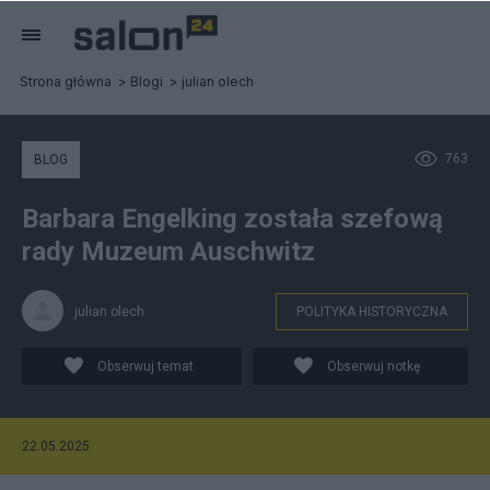
Strona główna
Blogi
julian olech
763
BLOG
Barbara Engelking została szefową
rady Muzeum Auschwitz
julian olech
POLITYKA HISTORYCZNA
Obserwuj temat
Obserwuj notkę
22.05.2025