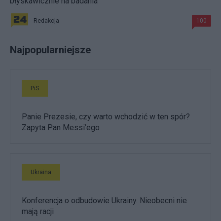
błyskawicznie na badania
Redakcja
100
Najpopularniejsze
PiS
Panie Prezesie, czy warto wchodzić w ten spór?
Zapyta Pan Messi’ego
Ukraina
Konferencja o odbudowie Ukrainy. Nieobecni nie
mają racji