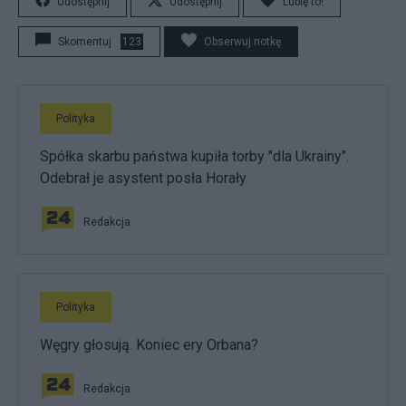
Udostępnij
Udostępnij
Lubię to!
Skomentuj
123
Obserwuj notkę
Polityka
Spółka skarbu państwa kupiła torby "dla Ukrainy".
Odebrał je asystent posła Horały
Redakcja
Polityka
Węgry głosują. Koniec ery Orbana?
Redakcja