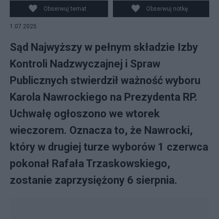
PAP/Leszek Szymański
Obserwuj temat
Obserwuj notkę
1.07.2025
Sąd Najwyższy w pełnym składzie Izby
Kontroli Nadzwyczajnej i Spraw
Publicznych stwierdził ważność wyboru
Karola Nawrockiego na Prezydenta RP.
Uchwałę ogłoszono we wtorek
wieczorem. Oznacza to, że Nawrocki,
który w drugiej turze wyborów 1 czerwca
pokonał Rafała Trzaskowskiego,
zostanie zaprzysiężony 6 sierpnia.