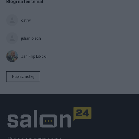
Blogi na ten temat
catrw
julian olech
Jan Filip Libicki
Napisz notkę
Podziel się swoją opinią