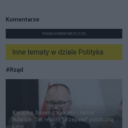
Komentarze
POKAŻ KOMENTARZE (123)
Inne tematy w dziale
Polityka
#
Rząd
Karaoke, basen z kulkami i tańce
hulańce. Tak resort "przepalał" publiczną
kasę