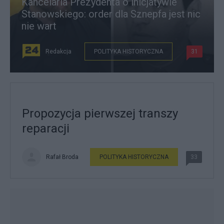
Kancelaria Prezydenta o inicjatywie
Stanowskiego: order dla Sznepfa jest nic
nie wart
Redakcja
POLITYKA HISTORYCZNA
31
Propozycja pierwszej transzy
reparacji
Rafał Broda
POLITYKA HISTORYCZNA
33