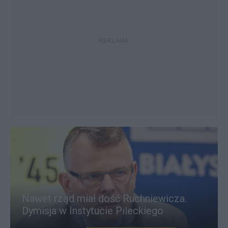
Nawet rząd miał dość Ruchniewicza.
Dymisja w Instytucie Pileckiego