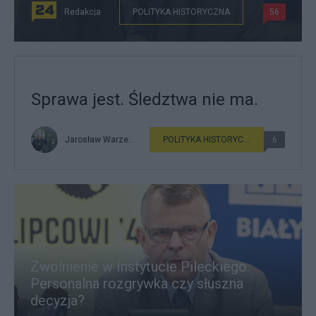
Redakcja
POLITYKA HISTORYCZNA
56
Sprawa jest. Śledztwa nie ma.
Jarosław Warzecha
POLITYKA HISTORYCZNA
6
Zwolnienie w Instytucie Pileckiego.
Personalna rozgrywka czy słuszna
decyzja?