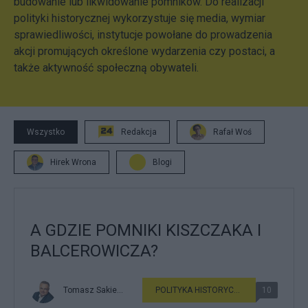
budowanie lub likwidowanie pomników. Do realizacji
polityki historycznej wykorzystuje się media, wymiar
sprawiedliwości, instytucje powołane do prowadzenia
akcji promujących określone wydarzenia czy postaci, a
także aktywność społeczną obywateli.
Wszystko
Redakcja
Rafał Woś
Hirek Wrona
Blogi
A GDZIE POMNIKI KISZCZAKA I
BALCEROWICZA?
Tomasz Sakiewicz
POLITYKA HISTORYCZNA
10