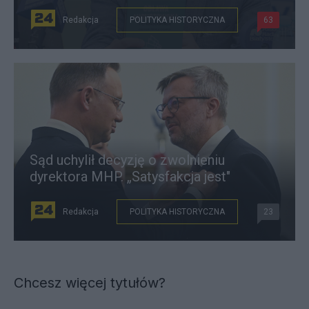
Redakcja
POLITYKA HISTORYCZNA
63
Sąd uchylił decyzję o zwolnieniu
dyrektora MHP. „Satysfakcja jest"
Redakcja
POLITYKA HISTORYCZNA
23
Chcesz więcej tytułów?