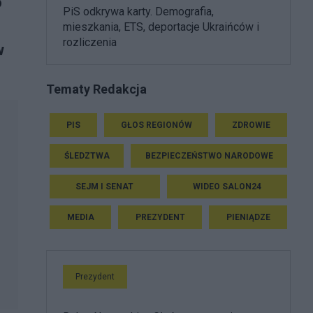
o
PiS odkrywa karty. Demografia,
mieszkania, ETS, deportacje Ukraińców i
rozliczenia
w
Tematy Redakcja
PIS
GŁOS REGIONÓW
ZDROWIE
ŚLEDZTWA
BEZPIECZEŃSTWO NARODOWE
SEJM I SENAT
WIDEO SALON24
MEDIA
PREZYDENT
PIENIĄDZE
Prezydent