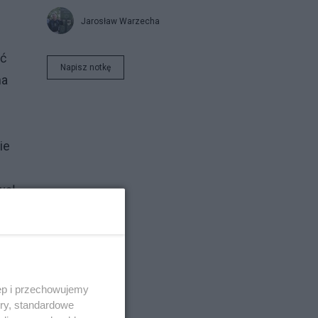
Jarosław Warzecha
yć
Napisz notkę
na
ie
wał
ęp i przechowujemy
ory, standardowe