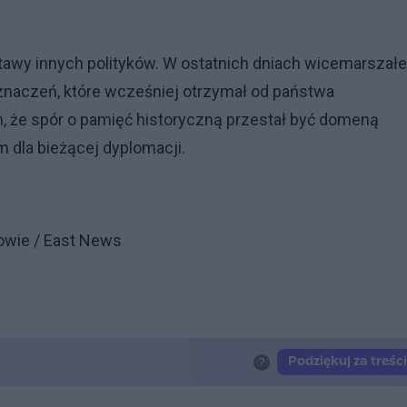
tawy innych polityków. W ostatnich dniach wicemarszał
znaczeń, które wcześniej otrzymał od państwa
ym, że spór o pamięć historyczną przestał być domeną
m dla bieżącej dyplomacji.
jowie / East News