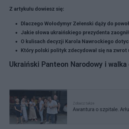
Z artykułu dowiesz się:
Dlaczego Wołodymyr Zełenski dąży do powo
Jakie słowa ukraińskiego prezydenta zaogniły
O kulisach decyzji Karola Nawrockiego doty
Który polski polityk zdecydował się na zwrot
Ukraiński Panteon Narodowy i walka
Zobacz także
Awantura o szpitale. Ar