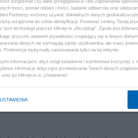
przez urządzenie czy dane przeglądania w celu zapewniania sperson
ych treści, pomiar reklam i treści, badanie odbiorców oraz ulepszan
fani Partnerzy możemy używać dokładnych danych geolokalizacyjn
tykę urządzenia do celów identyfikacji. Ponieważ cenimy Twoją pry
z tych technologii poprzez kliknięcie „Akceptuję”. Zgoda jest dobro
ikając przycisk ustawień prywatności znajdujący się w lewym dolny
etwarzania danych nie wymagają zgody użytkownika, ale masz prawo 
. Preferencje będą miały zastosowania tylko na tej witrynie.
szymi informacjami, abyś mógł świadomie i komfortowo korzystać z
gółowe informacje dotyczące przetwarzania Twoich danych znajdzi
s
oraz po kliknięciu w „Ustawienia”.
USTAWIENIA