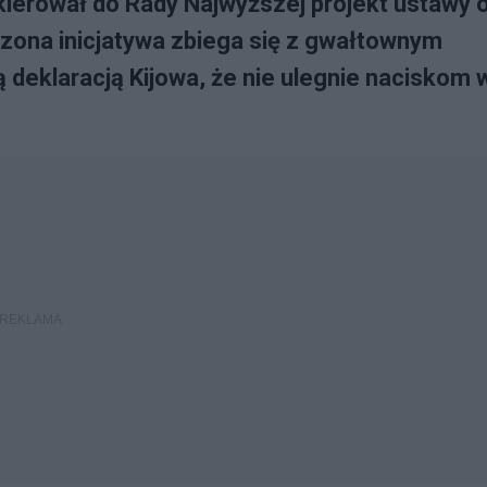
ierował do Rady Najwyższej projekt ustawy 
ona inicjatywa zbiega się z gwałtownym
 deklaracją Kijowa, że nie ulegnie naciskom 