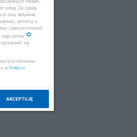
alizowanych reklam,
ie usług. Za zgodą
ych oraz aktywnie
watność, prosimy o
wolna i zawsze możesz
m rogu strony
.
sprzeciwić się
 naszych serwisów
esz w
Polityce
AKCEPTUJĘ