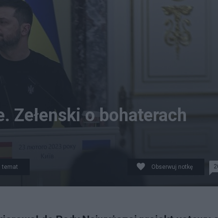
je. Zełenski o bohaterach
2
 temat
Obserwuj notkę