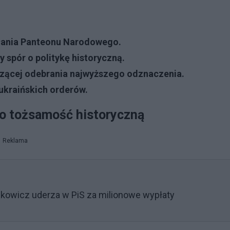
łania Panteonu Narodowego.
 spór o politykę historyczną.
czącej odebrania najwyższego odznaczenia.
 ukraińskich orderów.
 o tożsamość historyczną
Reklama
łukowicz uderza w PiS za milionowe wypłaty