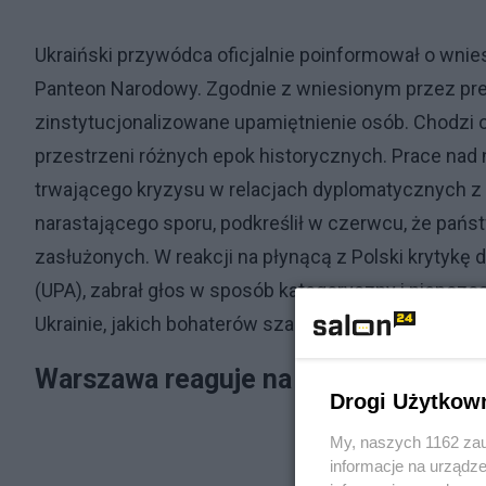
Ukraiński przywódca oficjalnie poinformował o wni
Panteon Narodowy. Zgodnie z wniesionym przez pr
zinstytucjonalizowane upamiętnienie osób. Chodzi o 
przestrzeni różnych epok historycznych. Prace n
trwającego kryzysu w relacjach dyplomatycznych z
narastającego sporu, podkreślił w czerwcu, że pa
zasłużonych. W reakcji na płynącą z Polski krytykę
(UPA), zabrał głos w sposób kategoryczny i niepozost
Ukrainie, jakich bohaterów szanować – oświadczył Z
Warszawa reaguje na kult UPA. Tusk 
Drogi Użytkow
My, naszych 1162 zau
informacje na urządze