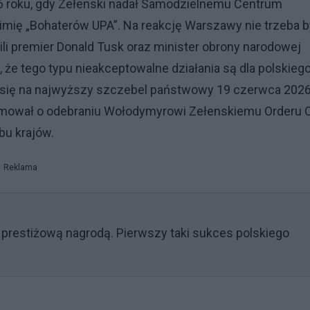
6 roku, gdy Zełenski nadał Samodzielnemu Centrum
 imię „Bohaterów UPA”. Na reakcję Warszawy nie trzeba b
i premier Donald Tusk oraz minister obrony narodowej
że tego typu nieakceptowalne działania są dla polskieg
ósł się na najwyższy szczebel państwowy 19 czerwca 202
ormował o odebraniu Wołodymyrowi Zełenskiemu Orderu O
bu krajów.
Reklama
 prestiżową nagrodą. Pierwszy taki sukces polskiego