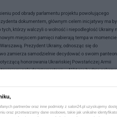
esieniu pod obrady parlamentu projektu powołującego
ezydenta dokumentem, głównym celem inicjatywy ma b
tych, którzy walczyli o wolność i niepodległość Ukrainy 
ad nowym miejscem pamięci nabierają tempa w momencie
 Warszawą. Prezydent Ukrainy, odnosząc się do
ństwo zamierza samodzielnie decydować o swoim panteon
 dotyczącą honorowania Ukraińskiej Powstańczej Armii
awiający pola do interpretacji. – Nikt nie będzie nakazy
ełenski.
i Nawrocki uderzają w stół
niku,
fanych partnerów oraz inne podmioty z salon24.pl uzyskujemy dost
niu oraz przetwarzamy dane osobowe, takie jak unikalne identyfikat