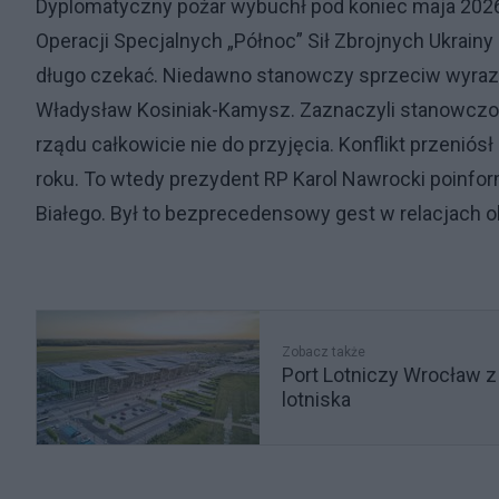
Dyplomatyczny pożar wybuchł pod koniec maja 202
Operacji Specjalnych „Północ” Sił Zbrojnych Ukrainy
długo czekać. Niedawno stanowczy sprzeciw wyrazil
Władysław Kosiniak-Kamysz. Zaznaczyli stanowczo, 
rządu całkowicie nie do przyjęcia. Konflikt przeni
roku. To wtedy prezydent RP Karol Nawrocki poinf
Białego. Był to bezprecedensowy gest w relacjach o
Zobacz także
Port Lotniczy Wrocław z
lotniska