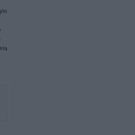
yło
o
6
rła