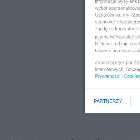
informacje wysyłane 
wybór spersonalizowan
Użytkownika my i Zau
skanować charakterys
zgodę na korzystanie 
ją zmienić/wycofać kl
Niektóre rodzaje prz
takiemu przetwarzaniu
Zapoznaj się z poniż
internetowych. Szcze
Prywatności
i
Cookie
PARTNERZY