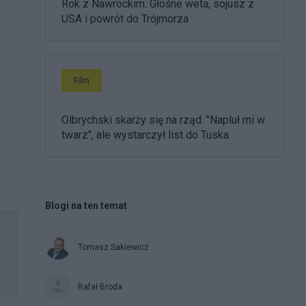
Rok z Nawrockim. Głośne weta, sojusz z
USA i powrót do Trójmorza
Film
Olbrychski skarży się na rząd. "Napluł mi w
twarz", ale wystarczył list do Tuska
Blogi na ten temat
Tomasz Sakiewicz
Rafał Broda