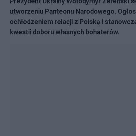
Prezydent Ukrainy Wołodymyr Zełenski sk
utworzeniu Panteonu Narodowego. Ogłosz
ochłodzeniem relacji z Polską i stanowczą
kwestii doboru własnych bohaterów.