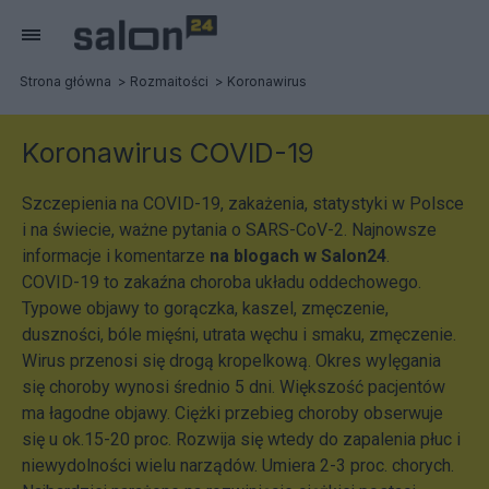
Strona główna
Rozmaitości
Koronawirus
Koronawirus COVID-19
Szczepienia na COVID-19, zakażenia, statystyki w Polsce
i na świecie, ważne pytania o SARS-CoV-2. Najnowsze
informacje i komentarze
na blogach w Salon24
.
COVID-19 to zakaźna choroba układu oddechowego.
Typowe objawy to gorączka, kaszel, zmęczenie,
duszności, bóle mięśni, utrata węchu i smaku, zmęczenie.
Wirus przenosi się drogą kropelkową. Okres wylęgania
się choroby wynosi średnio 5 dni. Większość pacjentów
ma łagodne objawy. Ciężki przebieg choroby obserwuje
się u ok.15-20 proc. Rozwija się wtedy do zapalenia płuc i
niewydolności wielu narządów. Umiera 2-3 proc. chorych.