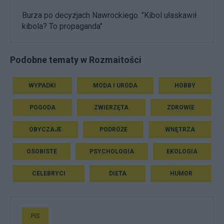
Burza po decyzjach Nawrockiego. "Kibol ułaskawił
kibola? To propaganda"
Podobne tematy w Rozmaitości
WYPADKI
MODA I URODA
HOBBY
POGODA
ZWIERZĘTA
ZDROWIE
OBYCZAJE
PODRÓŻE
WNĘTRZA
OSOBISTE
PSYCHOLOGIA
EKOLOGIA
CELEBRYCI
DIETA
HUMOR
PiS