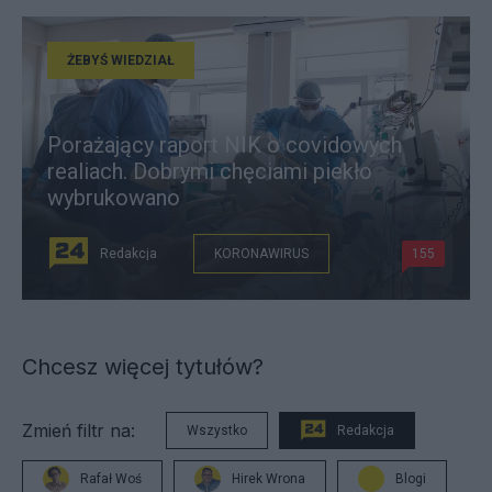
ŻEBYŚ WIEDZIAŁ
Porażający raport NIK o covidowych
realiach. Dobrymi chęciami piekło
wybrukowano
Redakcja
KORONAWIRUS
155
Chcesz więcej tytułów?
Zmień filtr na:
Wszystko
Redakcja
Rafał Woś
Hirek Wrona
Blogi