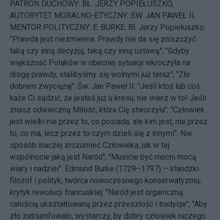
PATRON DUCHOWY: BŁ. JERZY POPIEŁUSZKO,
AUTORYTET MORALNO-ETYCZNY: ŚW. JAN PAWEŁ II,
MENTOR POLITYCZNY: E. BURKE. Bł. Jerzy Popiełuszko:
"Prawda jest niezmienna. Prawdy nie da się zniszczyć
taką czy inną decyzją, taką czy inną ustawą"; "Gdyby
większość Polaków w obecnej sytuacji wkroczyła na
drogę prawdy, stalibyśmy się wolnymi już teraz"; "Zło
dobrem zwyciężaj". Św. Jan Paweł II: "Jeśli ktoś lub coś
każe Ci sądzić, że jesteś już u kresu, nie wierz w to! Jeśli
znasz odwieczną Miłość, która Cię stworzyła"; "Człowiek
jest wielki nie przez to, co posiada, ale kim jest, nie przez
to, co ma, lecz przez to czym dzieli się z innymi"; Nie
sposób inaczej zrozumieć Człowieka, jak w tej
wspólnocie jaką jest Naród"; "Musicie być mocni mocą
wiary i nadziei". Edmund Burke (1729–1797) – irlandzki
filozof i polityk, twórca nowoczesnego konserwatyzmu,
krytyk rewolucji francuskiej: "Naród jest organiczną
całością ukształtowaną przez przeszłość i tradycje"; "Aby
zło zatriumfowało, wystarczy, by dobry człowiek niczego