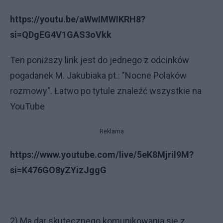
https://youtu.be/aWwIMWIKRH8?
si=QDgEG4V1GAS3oVkk
Ten poniższy link jest do jednego z odcinków
pogadanek M. Jakubiaka pt.: "Nocne Polaków
rozmowy". Łatwo po tytule znaleźć wszystkie na
YouTube
Reklama
https://www.youtube.com/live/5eK8Mjril9M?
si=K476GO8yZYizJggG
2) Ma dar skutecznego komunikowania się z