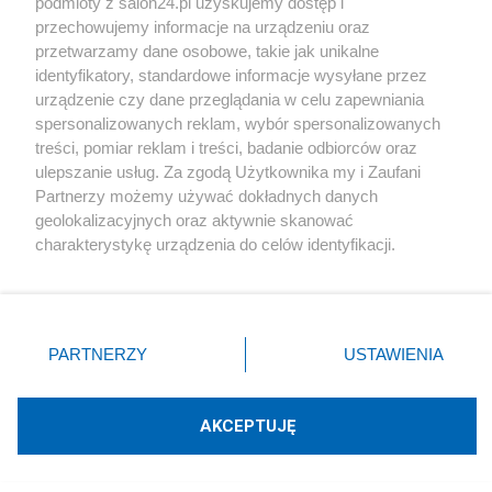
podmioty z salon24.pl uzyskujemy dostęp i
#
PiS
przechowujemy informacje na urządzeniu oraz
przetwarzamy dane osobowe, takie jak unikalne
identyfikatory, standardowe informacje wysyłane przez
urządzenie czy dane przeglądania w celu zapewniania
spersonalizowanych reklam, wybór spersonalizowanych
treści, pomiar reklam i treści, badanie odbiorców oraz
ulepszanie usług. Za zgodą Użytkownika my i Zaufani
PiS odkrywa karty. Demografia,
Partnerzy możemy używać dokładnych danych
mieszkania, ETS, deportacje Ukraińców i
geolokalizacyjnych oraz aktywnie skanować
rozliczenia
charakterystykę urządzenia do celów identyfikacji.
Ponieważ cenimy Twoją prywatność, prosimy o zgodę na
Redakcja
162
korzystanie z tych technologii poprzez kliknięcie
„Akceptuję”. Zgoda jest dobrowolna i zawsze możesz ją
zmienić/wycofać klikając przycisk ustawień prywatności
PARTNERZY
USTAWIENIA
znajdujący się w lewym dolnym rogu strony
. Niektóre
Rozłam, który może zamienić się w sojusz. Terlecki
rodzaje przetwarzania danych nie wymagają zgody
zdradza tajemnice z posiedzeń PiS
użytkownika, ale masz prawo sprzeciwić się takiemu
AKCEPTUJĘ
przetwarzaniu. Preferencje będą miały zastosowania tylko
Redakcja
89
na tej witrynie.