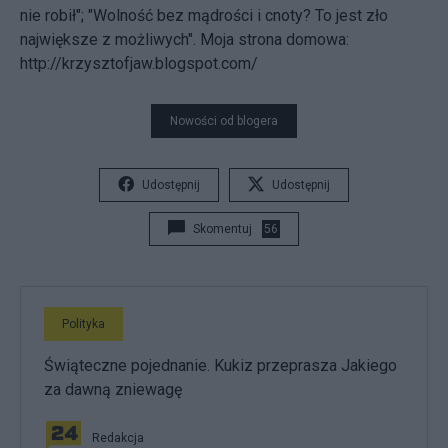
nie robił"; "Wolność bez mądrości i cnoty? To jest zło
największe z możliwych". Moja strona domowa:
http://krzysztofjaw.blogspot.com/
Nowości od blogera
Udostępnij
Udostępnij
Skomentuj
56
Polityka
Świąteczne pojednanie. Kukiz przeprasza Jakiego
za dawną zniewagę
Redakcja