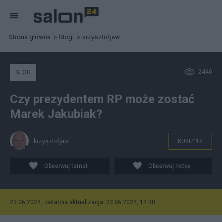
Strona główna
Blogi
krzysztofjaw
2440
BLOG
Czy prezydentem RP może zostać
Marek Jakubiak?
krzysztofjaw
KUKIZ'15
Obserwuj temat
Obserwuj notkę
23.06.2024 , ostatnia aktualizacja: 23.06.2024, 14:30