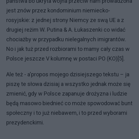
państwa bo ukryta wojna przeciw nam prowadzona
jest znów przez kondominium niemiecko-
rosyjskie: z jednej strony Niemcy ze swą UE a z
drugiej reżim W. Putina & A. Łukaszenki co widać
chociażby w przypadku nielegalnych imigrantów.
No i jak tuż przed rozbiorami to mamy cały czas w
Polsce jeszcze V kolumnę w postaci PO (KO)[5].
Ale też - a'propos mojego dzisiejszego tekstu – ja
piszę te słowa dzisiaj a wszystko jednak może się
zmienić, gdy w Polsce zapanuje drożyzna i ludzie
będą masowo biednieć co może spowodować bunt
społeczny i to już niebawem, i to przed wyborami
prezydenckimi.