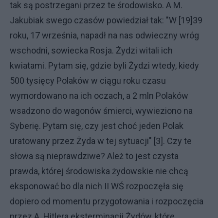
tak są postrzegani przez te środowisko. A M.
Jakubiak swego czasów powiedział tak: "W [19]39
roku, 17 września, napadł na nas odwieczny wróg
wschodni, sowiecka Rosja. Żydzi witali ich
kwiatami. Pytam się, gdzie byli Żydzi wtedy, kiedy
500 tysięcy Polaków w ciągu roku czasu
wymordowano na ich oczach, a 2 mln Polaków
wsadzono do wagonów śmierci, wywieziono na
Syberię. Pytam się, czy jest choć jeden Polak
uratowany przez Żyda w tej sytuacji" [3]. Czy te
słowa są nieprawdziwe? Ależ to jest czysta
prawda, której środowiska żydowskie nie chcą
eksponować bo dla nich II WŚ rozpoczęła się
dopiero od momentu przygotowania i rozpoczęcia
przez A. Hitlera eksterminacji Żydów, które