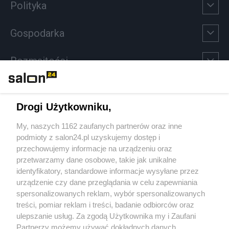
Polityka
Gospodarka
Rozmaitości
Technologie
Drogi Użytkowniku,
Sport
My, naszych 1162 zaufanych partnerów oraz inne
podmioty z salon24.pl uzyskujemy dostęp i
Społeczeństwo
przechowujemy informacje na urządzeniu oraz
przetwarzamy dane osobowe, takie jak unikalne
Kultura
identyfikatory, standardowe informacje wysyłane przez
urządzenie czy dane przeglądania w celu zapewniania
spersonalizowanych reklam, wybór spersonalizowanych
treści, pomiar reklam i treści, badanie odbiorców oraz
ulepszanie usług. Za zgodą Użytkownika my i Zaufani
X
Facebook
Instagram
Youtube
Partnerzy możemy używać dokładnych danych