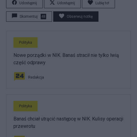
Udostępnij
Udostępnij
Lubię to!
Skomentuj
48
Obserwuj notkę
Polityka
Nowe porządki w NIK. Banaś stracił nie tylko lwią
część odprawy
Redakcja
Polityka
Banaś chciał utrącić następcę w NIK. Kulisy operacji
przewrotu