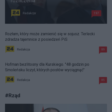
rozliczenia
Redakcja
197
Rozłam, który może zamienić się w sojusz. Terlecki
zdradza tajemnice z posiedzeń PiS
Redakcja
89
Hofman bezlitosny dla Kurskiego. "48 godzin po
Smoleńsku liczył, których posłów wyciągnąć"
Redakcja
85
#
Rząd