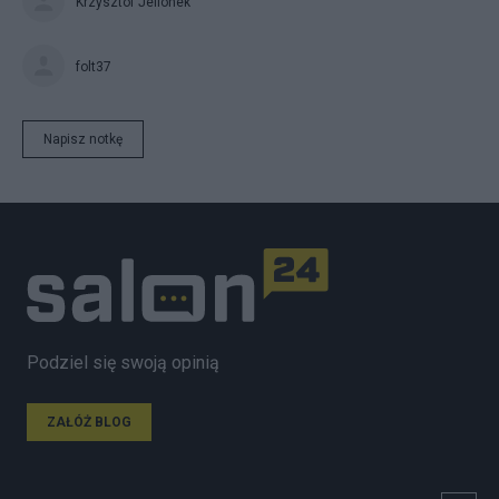
Krzysztof Jellonek
folt37
Napisz notkę
Podziel się swoją opinią
ZAŁÓŻ BLOG