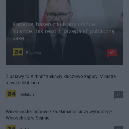
Karaoke, basen z kulkami i tańce
hulańce. Tak resort "przepalał" publiczną
kasę
Redakcja
67
Z ustawy "o Airbnb" zniknęły kluczowe zapisy. Ministra
mówi o lobbingu
Redakcja
34
Wiceminister odpowie za złamanie ciszy wyborczej?
Wniosek już w Sejmie