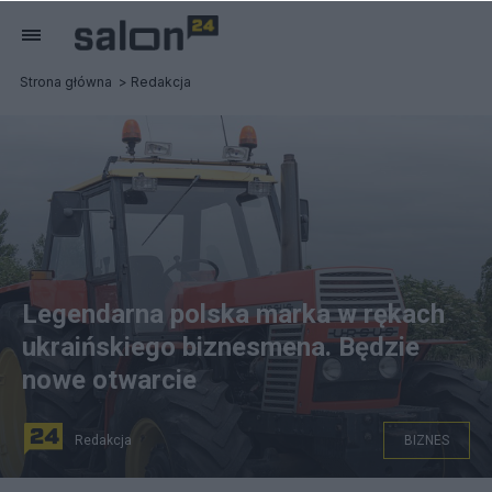
Strona główna
Redakcja
Legendarna polska marka w rękach
ukraińskiego biznesmena. Będzie
nowe otwarcie
Redakcja
BIZNES
Ursus ma nowego właściciela. Fot.