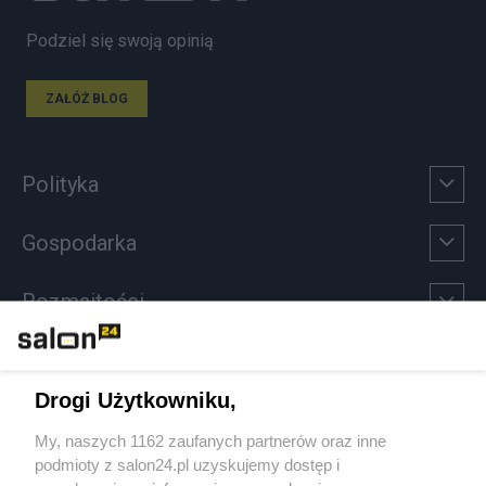
Podziel się swoją opinią
ZAŁÓŻ BLOG
Polityka
Gospodarka
Rozmaitości
Technologie
Drogi Użytkowniku,
Sport
My, naszych 1162 zaufanych partnerów oraz inne
podmioty z salon24.pl uzyskujemy dostęp i
Społeczeństwo