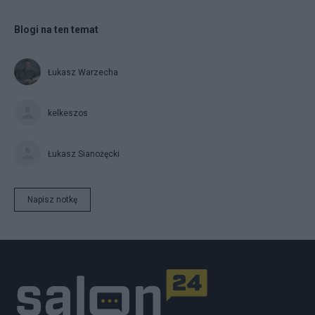
Blogi na ten temat
Łukasz Warzecha
kelkeszos
Łukasz Sianożęcki
Napisz notkę