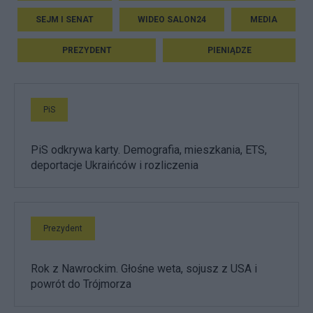
SEJM I SENAT
WIDEO SALON24
MEDIA
PREZYDENT
PIENIĄDZE
PiS
PiS odkrywa karty. Demografia, mieszkania, ETS,
deportacje Ukraińców i rozliczenia
Prezydent
Rok z Nawrockim. Głośne weta, sojusz z USA i
powrót do Trójmorza