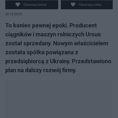
commons.wikimedia.org
Obserwuj temat
Obserwuj notkę
25.10.2024
To koniec pewnej epoki. Producent
ciągników i maszyn rolniczych Ursus
został sprzedany. Nowym właścicielem
została spółka powiązana z
przedsiębiorcą z Ukrainy. Przedstawiono
plan na dalszy rozwój firmy.