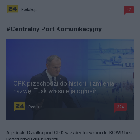
Redakcja
22
#
Centralny Port Komunikacyjny
CPK przechodzi do historii i zmienia
nazwę. Tusk właśnie ją ogłosił
Redakcja
324
A jednak. Działka pod CPK w Zabłotni wróci do KOWR bez
uszczerbku dla budżetu