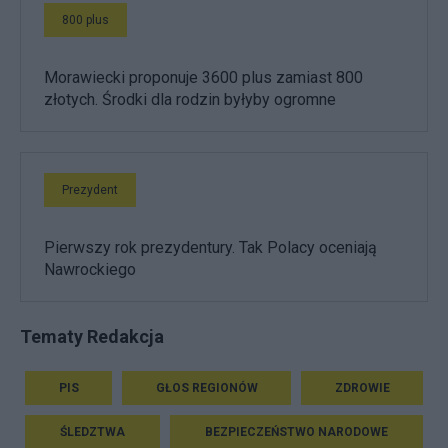
800 plus
Morawiecki proponuje 3600 plus zamiast 800
złotych. Środki dla rodzin byłyby ogromne
Prezydent
Pierwszy rok prezydentury. Tak Polacy oceniają
Nawrockiego
Tematy Redakcja
PIS
GŁOS REGIONÓW
ZDROWIE
ŚLEDZTWA
BEZPIECZEŃSTWO NARODOWE