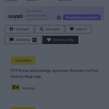
Udostępnij
Udostępnij
Lubię to!
Skomentuj
60
Obserwuj notkę
Gospodarka
PZPN traci kluczowego sponsora. Brzoska i InPost
kończą długi etap
Redakcja