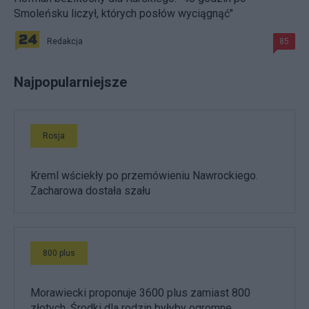
Smoleńsku liczył, których posłów wyciągnąć"
Redakcja
85
Najpopularniejsze
Rosja
Kreml wściekły po przemówieniu Nawrockiego.
Zacharowa dostała szału
800 plus
Morawiecki proponuje 3600 plus zamiast 800
złotych. Środki dla rodzin byłyby ogromne