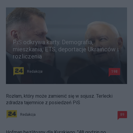
PiS odkrywa karty. Demografia,
mieszkania, ETS, deportacje Ukraińców i
rozliczenia
Redakcja
198
Rozłam, który może zamienić się w sojusz. Terlecki
zdradza tajemnice z posiedzeń PiS
Redakcja
89
Hofman bezlitosny dla Kurskiego. "48 godzin po