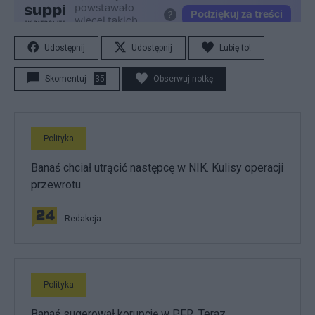
Udostępnij
Udostępnij
Lubię to!
Skomentuj
35
Obserwuj notkę
Polityka
Banaś chciał utrącić następcę w NIK. Kulisy operacji
przewrotu
Redakcja
Polityka
Banaś sugerował korupcję w PFR. Teraz