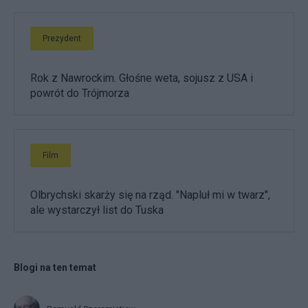
Prezydent
Rok z Nawrockim. Głośne weta, sojusz z USA i
powrót do Trójmorza
Film
Olbrychski skarży się na rząd. "Napluł mi w twarz",
ale wystarczył list do Tuska
Blogi na ten temat