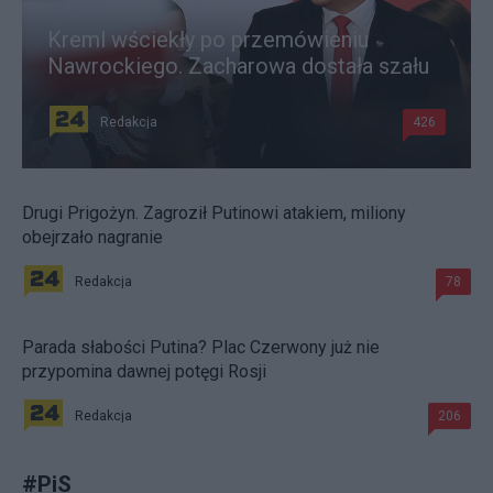
Kreml wściekły po przemówieniu
Nawrockiego. Zacharowa dostała szału
Redakcja
426
Drugi Prigożyn. Zagroził Putinowi atakiem, miliony
obejrzało nagranie
Redakcja
78
Parada słabości Putina? Plac Czerwony już nie
przypomina dawnej potęgi Rosji
Redakcja
206
#
PiS