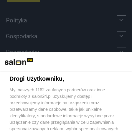
Polityka
Gospodarka
Rozmaitości
Technologie
Drogi Użytkowniku,
Sport
My, naszych 1162 zaufanych partnerów oraz inne
podmioty z salon24.pl uzyskujemy dostęp i
Społeczeństwo
przechowujemy informacje na urządzeniu oraz
przetwarzamy dane osobowe, takie jak unikalne
Kultura
identyfikatory, standardowe informacje wysyłane przez
urządzenie czy dane przeglądania w celu zapewniania
spersonalizowanych reklam, wybór spersonalizowanych