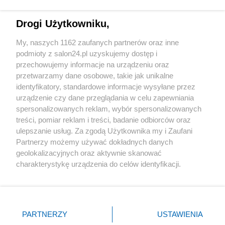
Technologie
Drogi Użytkowniku,
Sport
My, naszych 1162 zaufanych partnerów oraz inne
podmioty z salon24.pl uzyskujemy dostęp i
Społeczeństwo
przechowujemy informacje na urządzeniu oraz
przetwarzamy dane osobowe, takie jak unikalne
Kultura
identyfikatory, standardowe informacje wysyłane przez
urządzenie czy dane przeglądania w celu zapewniania
spersonalizowanych reklam, wybór spersonalizowanych
treści, pomiar reklam i treści, badanie odbiorców oraz
ulepszanie usług. Za zgodą Użytkownika my i Zaufani
X
Facebook
Instagram
Youtube
Partnerzy możemy używać dokładnych danych
geolokalizacyjnych oraz aktywnie skanować
charakterystykę urządzenia do celów identyfikacji.
Web Content Media sp. z o. o. © 2022
Ponieważ cenimy Twoją prywatność, prosimy o zgodę na
korzystanie z tych technologii poprzez kliknięcie
„Akceptuję”. Zgoda jest dobrowolna i zawsze możesz ją
Pomoc
O nas
Praca
Reklama
Kontakt
zmienić/wycofać klikając przycisk ustawień prywatności
PARTNERZY
USTAWIENIA
znajdujący się w lewym dolnym rogu strony
. Niektóre