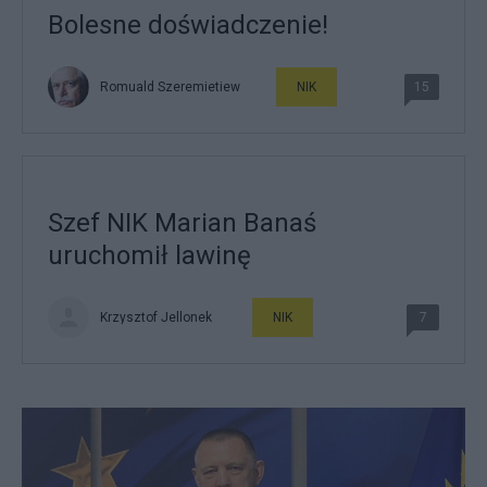
Bolesne doświadczenie!
Romuald Szeremietiew
NIK
15
Szef NIK Marian Banaś
uruchomił lawinę
Krzysztof Jellonek
NIK
7