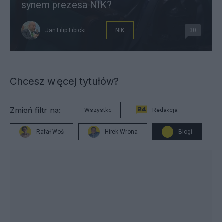
synem prezesa NIK?
Jan Filip Libicki
NIK
30
Chcesz więcej tytułów?
Zmień filtr na:
Wszystko
Redakcja
Rafał Woś
Hirek Wrona
Blogi