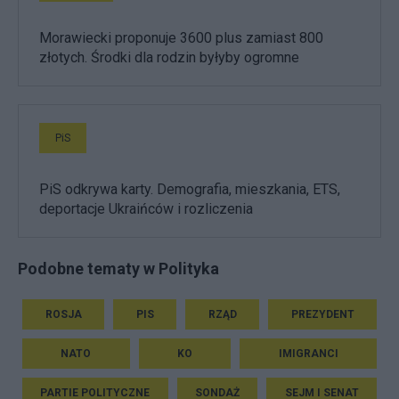
Morawiecki proponuje 3600 plus zamiast 800
złotych. Środki dla rodzin byłyby ogromne
PiS
PiS odkrywa karty. Demografia, mieszkania, ETS,
deportacje Ukraińców i rozliczenia
Podobne tematy w Polityka
ROSJA
PIS
RZĄD
PREZYDENT
NATO
KO
IMIGRANCI
PARTIE POLITYCZNE
SONDAŻ
SEJM I SENAT