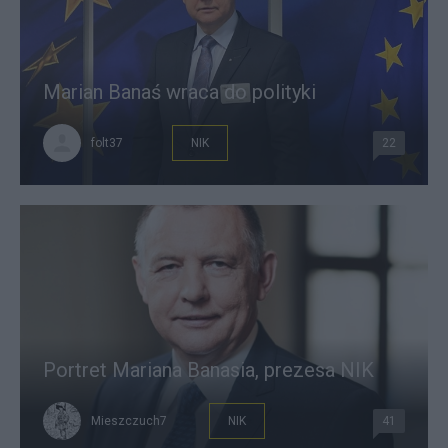
Marian Banaś wraca do polityki
folt37
NIK
22
Portret Mariana Banasia, prezesa NIK
Mieszczuch7
NIK
41