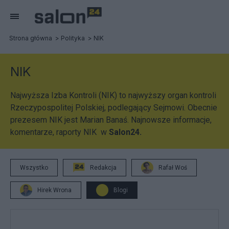
Strona główna
Polityka
NIK
NIK
Najwyższa Izba Kontroli (NIK) to najwyższy organ kontroli
Rzeczypospolitej Polskiej, podlegający Sejmowi. Obecnie
prezesem NIK jest Marian Banaś. Najnowsze informacje,
komentarze, raporty NIK w
Salon24.
Wszystko
Redakcja
Rafał Woś
Hirek Wrona
Blogi