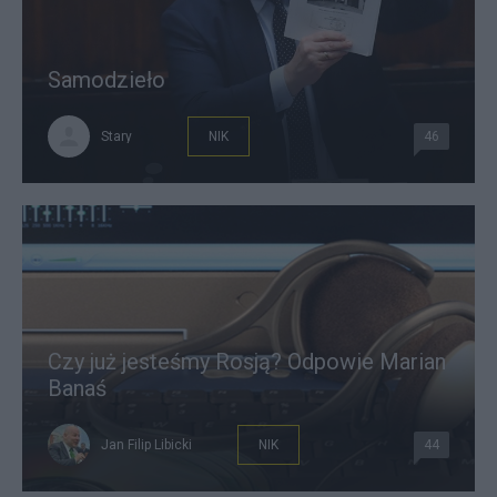
Samodzieło
Stary
NIK
46
Czy już jesteśmy Rosją? Odpowie Marian
Banaś
Jan Filip Libicki
NIK
44