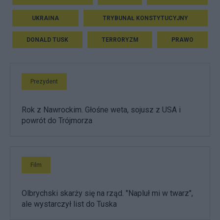
UKRAINA
TRYBUNAŁ KONSTYTUCYJNY
DONALD TUSK
TERRORYZM
PRAWO
Prezydent
Rok z Nawrockim. Głośne weta, sojusz z USA i
powrót do Trójmorza
Film
Olbrychski skarży się na rząd. "Napluł mi w twarz",
ale wystarczył list do Tuska