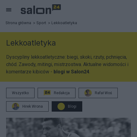
Strona główna
Sport
Lekkoatletyka
Lekkoatletyka
Dyscypliny lekkoatletyczne: biegi, skoki, rzuty, pchnięcia,
chód. Zawody, mitingi, mistrzostwa. Aktualne widomości i
komentarze kibiców -
blogi w Salon24
.
Wszystko
Redakcja
Rafał Woś
Hirek Wrona
Blogi