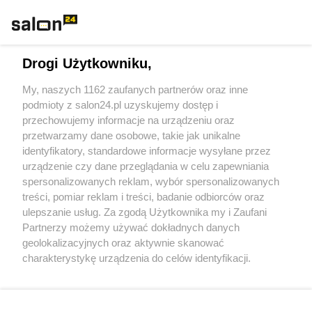
Rozmaitości
Technologie
Drogi Użytkowniku,
Sport
My, naszych 1162 zaufanych partnerów oraz inne
podmioty z salon24.pl uzyskujemy dostęp i
Społeczeństwo
przechowujemy informacje na urządzeniu oraz
przetwarzamy dane osobowe, takie jak unikalne
Kultura
identyfikatory, standardowe informacje wysyłane przez
urządzenie czy dane przeglądania w celu zapewniania
spersonalizowanych reklam, wybór spersonalizowanych
treści, pomiar reklam i treści, badanie odbiorców oraz
ulepszanie usług. Za zgodą Użytkownika my i Zaufani
X
Facebook
Instagram
Youtube
Partnerzy możemy używać dokładnych danych
geolokalizacyjnych oraz aktywnie skanować
charakterystykę urządzenia do celów identyfikacji.
Web Content Media sp. z o. o. © 2022
Ponieważ cenimy Twoją prywatność, prosimy o zgodę na
korzystanie z tych technologii poprzez kliknięcie
„Akceptuję”. Zgoda jest dobrowolna i zawsze możesz ją
Pomoc
O nas
Praca
Reklama
Kontakt