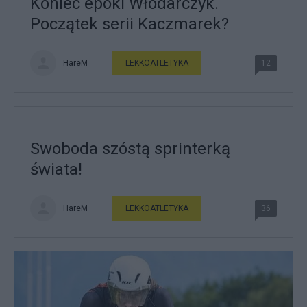
Koniec epoki Włodarczyk.
Początek serii Kaczmarek?
HareM
LEKKOATLETYKA
12
Swoboda szóstą sprinterką
świata!
HareM
LEKKOATLETYKA
36