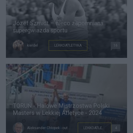
Józef Szmidt – nieco zapomniana
supergwiazda sportu
kierdel
LEKKOATLETYKA
16
TORUŃ - Halowe Mistrzostwa Polski
Masters w Lekkiej Atletyce - 2024
Aleksander Chłopek - outsider221
LEKKOATLETYKA
4