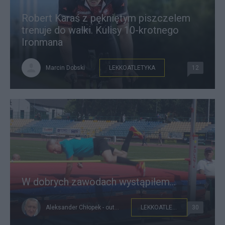
Robert Karaś z pękniętym piszczelem
trenuje do walki. Kulisy 10-krotnego
Ironmana
Marcin Dobski
LEKKOATLETYKA
12
W dobrych zawodach wystąpiłem...
Aleksander Chłopek - outsider221
LEKKOATLETYKA
30