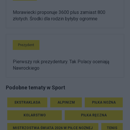
Morawiecki proponuje 3600 plus zamiast 800
złotych. Środki dla rodzin byłyby ogromne
Prezydent
Pierwszy rok prezydentury. Tak Polacy oceniają
Nawrockiego
Podobne tematy w Sport
EKSTRAKLASA
ALPINIZM
PIŁKA NOŻNA
KOLARSTWO
PIŁKA RĘCZNA
MISTRZOSTWA ŚWIATA 2026 W PIŁCE NOŻNEJ
TENIS