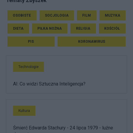
Tematy Zbyszek
OSOBISTE
SOCJOLOGIA
FILM
MUZYKA
DIETA
PIŁKA NOŻNA
RELIGIA
KOŚCIÓŁ
PIS
KORONAWIRUS
Technologie
AI: Co widzi Sztuczna Inteligencja?
Kultura
Śmierć Edwarda Stachury - 24 lipca 1979 - luźne