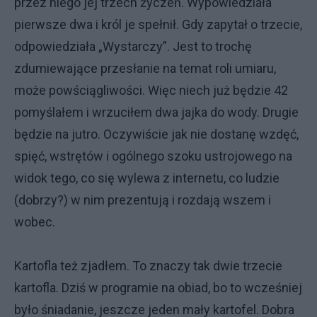
przez niego jej trzech życzeń. Wypowiedziała
pierwsze dwa i król je spełnił. Gdy zapytał o trzecie,
odpowiedziała „Wystarczy”. Jest to trochę
zdumiewające przesłanie na temat roli umiaru,
może powściągliwości. Więc niech już będzie 42
pomyślałem i wrzuciłem dwa jajka do wody. Drugie
będzie na jutro. Oczywiście jak nie dostanę wzdęć,
spięć, wstrętów i ogólnego szoku ustrojowego na
widok tego, co się wylewa z internetu, co ludzie
(dobrzy?) w nim prezentują i rozdają wszem i
wobec.
Kartofla też zjadłem. To znaczy tak dwie trzecie
kartofla. Dziś w programie na obiad, bo to wcześniej
było śniadanie, jeszcze jeden mały kartofel. Dobra