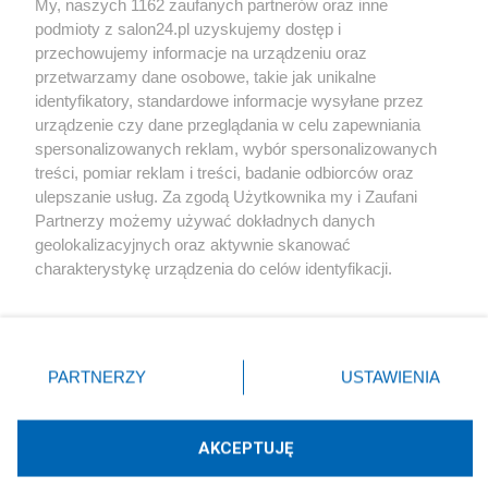
My, naszych 1162 zaufanych partnerów oraz inne
podmioty z salon24.pl uzyskujemy dostęp i
Społeczeństwo
przechowujemy informacje na urządzeniu oraz
przetwarzamy dane osobowe, takie jak unikalne
Kultura
identyfikatory, standardowe informacje wysyłane przez
urządzenie czy dane przeglądania w celu zapewniania
spersonalizowanych reklam, wybór spersonalizowanych
treści, pomiar reklam i treści, badanie odbiorców oraz
ulepszanie usług. Za zgodą Użytkownika my i Zaufani
X
Facebook
Instagram
Youtube
Partnerzy możemy używać dokładnych danych
geolokalizacyjnych oraz aktywnie skanować
charakterystykę urządzenia do celów identyfikacji.
Web Content Media sp. z o. o. © 2022
Ponieważ cenimy Twoją prywatność, prosimy o zgodę na
korzystanie z tych technologii poprzez kliknięcie
„Akceptuję”. Zgoda jest dobrowolna i zawsze możesz ją
Pomoc
O nas
Praca
Reklama
Kontakt
zmienić/wycofać klikając przycisk ustawień prywatności
PARTNERZY
USTAWIENIA
znajdujący się w lewym dolnym rogu strony
. Niektóre
rodzaje przetwarzania danych nie wymagają zgody
użytkownika, ale masz prawo sprzeciwić się takiemu
AKCEPTUJĘ
przetwarzaniu. Preferencje będą miały zastosowania tylko
Technologię dostarcza:
W3media.pl
na tej witrynie.