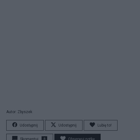
Autor: Zbyszek
Udostępnij
Udostępnij
Lubię to!
Skomentuj
8
Obserwuj notkę