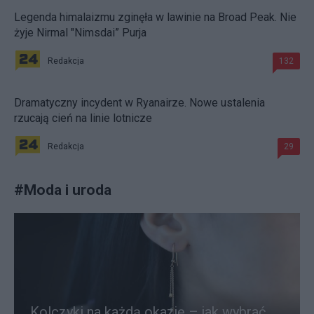
Legenda himalaizmu zginęła w lawinie na Broad Peak. Nie
żyje Nirmal "Nimsdai” Purja
Redakcja
132
Dramatyczny incydent w Ryanairze. Nowe ustalenia
rzucają cień na linie lotnicze
Redakcja
29
#
Moda i uroda
Kolczyki na każdą okazję – jak wybrać