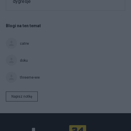
dygresje
Blogi na ten temat
catrw
doku
threeme-ww
Napisz notkę