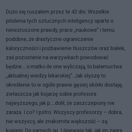
Dużo się ruszałem przez te 42 dni. Wszelkie
pitolenia tych sztucznych inteligencji oparte o
niewzruszone prawdy, prace „naukowe” i temu
podobne, że drastyczne ograniczenie
kaloryczności i pozbawienie tłuszczów oraz białek,
zaś pozostanie na warzywkach powodować
będzie… o matko ile one wyliczają, to bałamuctwa
„aktualnej wiedzy lekarskiej”. Jak słyszę to
określenie to w ogóle prawie gęsiej skórki dostaję,
zwłaszcza jak kojarzę sobie profesora
najwyższego, jak p….dolił, że zaszczepiony nie
zaraża. I co? I pstro. Wszyscy profesorzy – dobra,
nie wszyscy, ale znakomita większość – są
kupieni. Do samych jaj. I śpiewają tak, jak im zagra