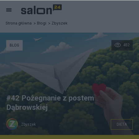
Strona główna
Blogi
Zbyszek
452
BLOG
#42 Pożegnanie z postem
Dąbrowskiej
Zbyszek
DIETA