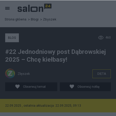
Strona główna
Blogi
Zbyszek
460
BLOG
#22 Jednodniowy post Dąbrowskiej
2025 – Chcę kiełbasy!
Zbyszek
DIETA
Obserwuj temat
Obserwuj notkę
22.09.2025 , ostatnia aktualizacja: 22.09.2025, 09:13