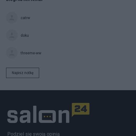
catrw
doku
threeme-ww
Napisz notkę
Podziel się swoją opinią