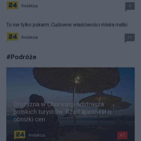
Redakcja
5
To nie tylko pokarm. Cudowne właściwości mleka matki
Redakcja
11
#
Podróże
Drożyzna w Chorwacji odstrasza
polskich turystów. Rząd apelował o
obniżki cen
Redakcja
67