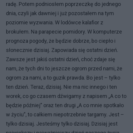
radę. Potem podniosłem poprzeczkę do jednego
dnia, czyli jak dawniej i już pozostałem na tym
poziomie wyzwania. W lodówce kalafior z
brokułem. Na parapecie pomidory. W komputerze
prognoza pogody, że będzie dobrze, bo ciepło i
słonecznie dzisiaj. Zapowiada się ostatni dzień.
Zawsze jest jakiś ostatni dzień, choć zdaje się
nam, że tych dni to jeszcze ogrom przed nami, że
ogrom za nami, a to guzik prawda. Bo jest – tylko
ten dzień. Teraz, dzisiaj. Nie ma nic innego i ten
worek, co go czasem dźwigamy z napisem „A co to
będzie później” oraz ten drugi „A co mnie spotkało
w życiu”, to całkiem niepotrzebnie targamy. Jest –
tylko dzisiaj. Jesteśmy tylko dzisiaj. Dzisiaj jest
największy i najważniejszy dzień naszego życia.