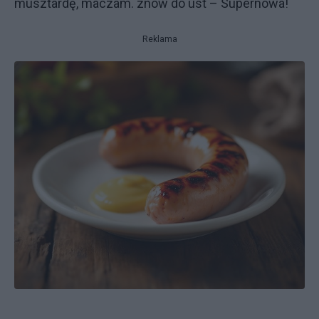
musztardę, maczam. znów do ust – Supernowa!
Reklama