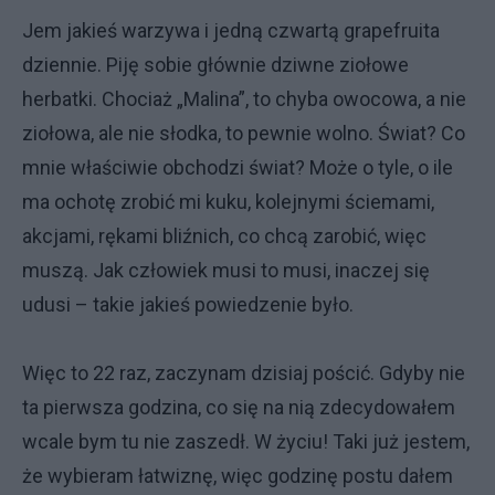
Jem jakieś warzywa i jedną czwartą grapefruita
dziennie. Piję sobie głównie dziwne ziołowe
herbatki. Chociaż „Malina”, to chyba owocowa, a nie
ziołowa, ale nie słodka, to pewnie wolno. Świat? Co
mnie właściwie obchodzi świat? Może o tyle, o ile
ma ochotę zrobić mi kuku, kolejnymi ściemami,
akcjami, rękami bliźnich, co chcą zarobić, więc
muszą. Jak człowiek musi to musi, inaczej się
udusi – takie jakieś powiedzenie było.
Więc to 22 raz, zaczynam dzisiaj pościć. Gdyby nie
ta pierwsza godzina, co się na nią zdecydowałem
wcale bym tu nie zaszedł. W życiu! Taki już jestem,
że wybieram łatwiznę, więc godzinę postu dałem