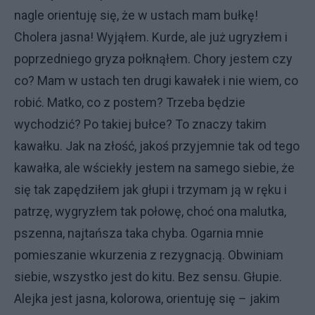
nagle orientuję się, że w ustach mam bułkę!
Cholera jasna! Wyjąłem. Kurde, ale już ugryzłem i
poprzedniego gryza połknąłem. Chory jestem czy
co? Mam w ustach ten drugi kawałek i nie wiem, co
robić. Matko, co z postem? Trzeba będzie
wychodzić? Po takiej bułce? To znaczy takim
kawałku. Jak na złość, jakoś przyjemnie tak od tego
kawałka, ale wściekły jestem na samego siebie, że
się tak zapędziłem jak głupi i trzymam ją w ręku i
patrzę, wygryzłem tak połowę, choć ona malutka,
pszenna, najtańsza taka chyba. Ogarnia mnie
pomieszanie wkurzenia z rezygnacją. Obwiniam
siebie, wszystko jest do kitu. Bez sensu. Głupie.
Alejka jest jasna, kolorowa, orientuję się – jakim