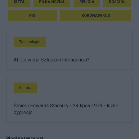
DIETA
PIŁKA NOŻNA
RELIGIA
KOŚCIÓŁ
PIS
KORONAWIRUS
Technologie
AI: Co widzi Sztuczna Inteligencja?
Kultura
Śmierć Edwarda Stachury - 24 lipca 1979 - luźne
dygresje
Blogi na ten temat