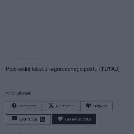
--------------------
Poprzedni tekst z tegorocznego postu {
TUTAJ
}
Autor: Zbyszek
Udostępnij
Udostępnij
Lubię to!
Skomentuj
12
Obserwuj notkę