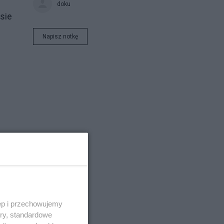
doku
sie
e
Napisz notkę
ęp i przechowujemy
ory, standardowe