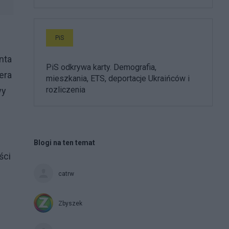
PiS
nta
PiS odkrywa karty. Demografia,
era
mieszkania, ETS, deportacje Ukraińców i
rozliczenia
wy
Blogi na ten temat
ści
catrw
Zbyszek