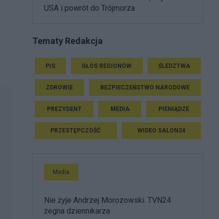
USA i powrót do Trójmorza
Tematy Redakcja
PIS
GŁOS REGIONÓW
ŚLEDZTWA
ZDROWIE
BEZPIECZEŃSTWO NARODOWE
PREZYDENT
MEDIA
PIENIĄDZE
PRZESTĘPCZOŚĆ
WIDEO SALON24
Media
Nie żyje Andrzej Morozowski. TVN24
żegna dziennikarza