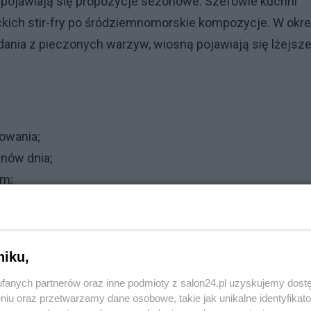
ni pojawiają się propozycje sezonowe. Szefowie kuchni
ckich stir-fry po śródziemnomorskie kompozycje. W okre
nia z pieczonych warzyw, wiosną pojawiają się lżejsz
owania;
anów dnia;
em;
.
uje system wyboru posiłków?
niku,
fanych partnerów oraz inne podmioty z salon24.pl uzyskujemy dost
niu oraz przetwarzamy dane osobowe, takie jak unikalne identyfikat