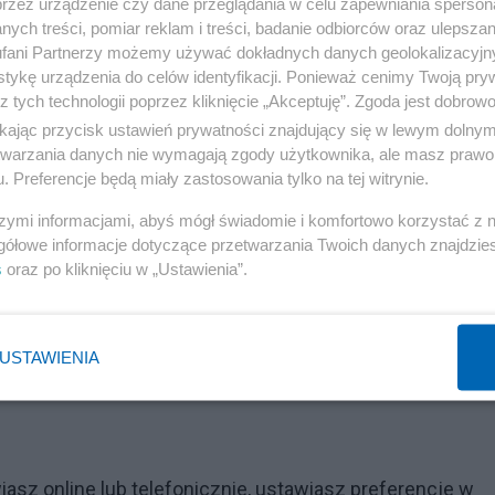
przez urządzenie czy dane przeglądania w celu zapewniania sperson
ych treści, pomiar reklam i treści, badanie odbiorców oraz ulepszan
fani Partnerzy możemy używać dokładnych danych geolokalizacyjn
tykę urządzenia do celów identyfikacji. Ponieważ cenimy Twoją pry
z tych technologii poprzez kliknięcie „Akceptuję”. Zgoda jest dobro
ikając przycisk ustawień prywatności znajdujący się w lewym dolny
etwarzania danych nie wymagają zgody użytkownika, ale masz prawo 
. Preferencje będą miały zastosowania tylko na tej witrynie.
szymi informacjami, abyś mógł świadomie i komfortowo korzystać z
gółowe informacje dotyczące przetwarzania Twoich danych znajdzi
s
oraz po kliknięciu w „Ustawienia”.
USTAWIENIA
z online lub telefonicznie, ustawiasz preferencje w