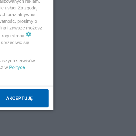
alizowanych reklam,
ie usług. Za zgodą
ych oraz aktywnie
watność, prosimy o
wolna i zawsze możesz
m rogu strony
.
sprzeciwić się
 naszych serwisów
esz w
Polityce
AKCEPTUJĘ