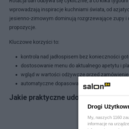
Rotacja dań odbywa się cyklicznie, a co kilka tygod
wprowadzają inspiracje kuchniami świata, od azjaty
jesienno-zimowym dominują rozgrzewające zupy i da
propozycje.
Kluczowe korzyści to:
kontrola nad jadłospisem bez konieczności got
dostosowanie menu do aktualnego apetytu i pl
wgląd w wartości odżywcze przed zamówieni
automatyczne dopasowanie przy braku wyboru
Jakie praktyczne udogodnienia ofer
Drogi Użytkow
My, naszych 1160 zau
informacje na urządze