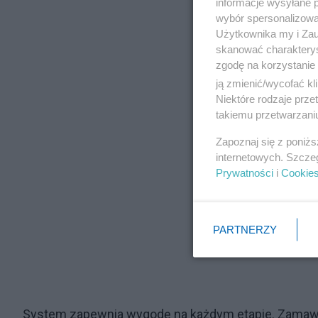
informacje wysyłane 
wybór spersonalizowan
Użytkownika my i Zau
skanować charakterys
zgodę na korzystanie 
ją zmienić/wycofać kl
Niektóre rodzaje prz
takiemu przetwarzaniu
Zapoznaj się z poniż
internetowych. Szcze
Prywatności
i
Cookie
PARTNERZY
System zapewnia wygodę na każdym etapie. Zamawias