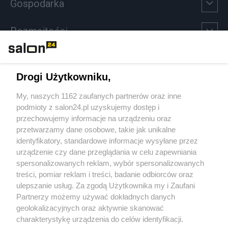
Gospodarka
Rozmaitości
Technologie
Drogi Użytkowniku,
Sport
My, naszych 1162 zaufanych partnerów oraz inne
podmioty z salon24.pl uzyskujemy dostęp i
Społeczeństwo
przechowujemy informacje na urządzeniu oraz
przetwarzamy dane osobowe, takie jak unikalne
Kultura
identyfikatory, standardowe informacje wysyłane przez
urządzenie czy dane przeglądania w celu zapewniania
spersonalizowanych reklam, wybór spersonalizowanych
treści, pomiar reklam i treści, badanie odbiorców oraz
ulepszanie usług. Za zgodą Użytkownika my i Zaufani
X
Facebook
Instagram
Youtube
Partnerzy możemy używać dokładnych danych
geolokalizacyjnych oraz aktywnie skanować
charakterystykę urządzenia do celów identyfikacji.