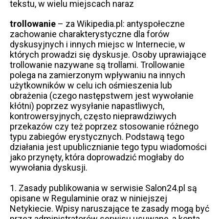
tekstu, w wielu miejscach naraz
trollowanie
– za Wikipedia.pl: antyspołeczne
zachowanie charakterystyczne dla forów
dyskusyjnych i innych miejsc w Internecie, w
których prowadzi się dyskusje. Osoby uprawiające
trollowanie nazywane są trollami. Trollowanie
polega na zamierzonym wpływaniu na innych
użytkowników w celu ich ośmieszenia lub
obrażenia (czego następstwem jest wywołanie
kłótni) poprzez wysyłanie napastliwych,
kontrowersyjnych, często nieprawdziwych
przekazów czy też poprzez stosowanie różnego
typu zabiegów erystycznych. Podstawą tego
działania jest upublicznianie tego typu wiadomości
jako przynęty, która doprowadzić mogłaby do
wywołania dyskusji.
1. Zasady publikowania w serwisie Salon24.pl są
opisane w
Regulaminie
oraz w niniejszej
Netykiecie. Wpisy naruszające te zasady mogą być
przez administratorów serwisu usuwane, a konta