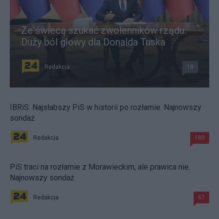
Ze świecą szukać zwolenników rządu.
Duży ból głowy dla Donalda Tuska
Redakcja
18
IBRiS: Najsłabszy PiS w historii po rozłamie. Najnowszy
sondaż
Redakcja
180
PiS traci na rozłamie z Morawieckim, ale prawica nie.
Najnowszy sondaż
Redakcja
67