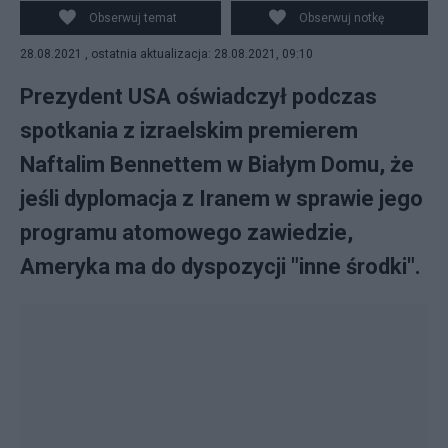
pierwszej wizyty Bennetta w Waszyngtonie. fot.
Obserwuj temat
Obserwuj notkę
PAP/EPA/Sarahbeth Maney / POOL
28.08.2021 , ostatnia aktualizacja: 28.08.2021, 09:10
Prezydent USA oświadczył podczas
spotkania z izraelskim premierem
Naftalim Bennettem w Białym Domu, że
jeśli dyplomacja z Iranem w sprawie jego
programu atomowego zawiedzie,
Ameryka ma do dyspozycji "inne środki".