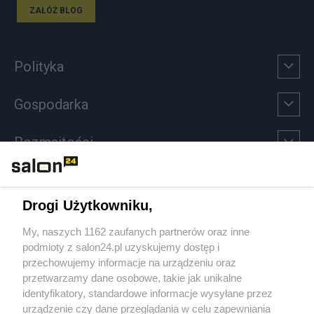
ZAŁÓŻ BLOG
Polityka
Gospodarka
Rozmaitości
Technologie
Drogi Użytkowniku,
Sport
My, naszych 1162 zaufanych partnerów oraz inne
podmioty z salon24.pl uzyskujemy dostęp i
Społeczeństwo
przechowujemy informacje na urządzeniu oraz
przetwarzamy dane osobowe, takie jak unikalne
Kultura
identyfikatory, standardowe informacje wysyłane przez
urządzenie czy dane przeglądania w celu zapewniania