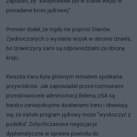
zapobiec, by "kiedykolwiek był w stanie wejść w
posiadanie broni jądrowej".
Premier dodał, że nigdy nie poprosi Stanów
Zjednoczonych o wysłanie wojsk w obronie Izraela,
bo Izraelczycy sami są odpowiedzialni za obronę
kraju.
Kwestia Iranu była głównym tematem spotkania
przywódców. Jak zapowiadali przed rozmowami
przedstawiciele administracji Bidena, USA są
bardzo zaniepokojone działaniami Iranu i obawiają
się, że irański program jądrowy może "wyskoczyć z
pudełka". Dotychczasowe negocjacje
dyplomatyczne w sprawie powrotu do