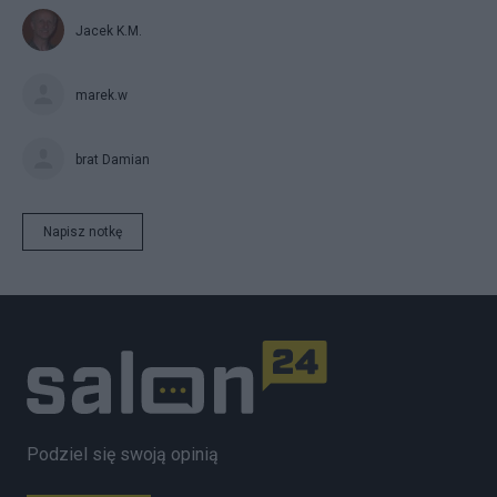
Jacek K.M.
marek.w
brat Damian
Napisz notkę
Podziel się swoją opinią