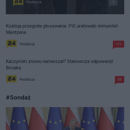
Redakcja
2
Koalicja przegrała głosowanie. PiS uratowało immunitet
Mentzena
Redakcja
101
Kaczyński znowu namieszał? Stanowcza odpowiedź
Bosaka
Redakcja
88
#
Sondaż