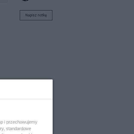
Napisz notkę
ęp i przechowujemy
ory, standardowe