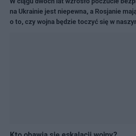
W ciągu dwóch lat wzrosło poczucie bez
na Ukrainie jest niepewna, a Rosjanie maj
o to, czy wojna będzie toczyć się w nasz
Kto obawia się eskalacji wojny?