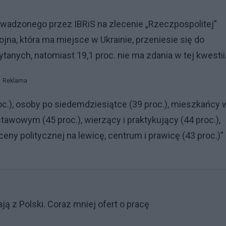
wadzonego przez IBRiS na zlecenie „Rzeczpospolitej”
jna, która ma miejsce w Ukrainie, przeniesie się do
tanych, natomiast 19,1 proc. nie ma zdania w tej kwestii
Reklama
c.), osoby po siedemdziesiątce (39 proc.), mieszkańcy 
awowym (45 proc.), wierzący i praktykujący (44 proc.),
eny politycznej na lewicę, centrum i prawicę (43 proc.)" 
ją z Polski. Coraz mniej ofert o pracę