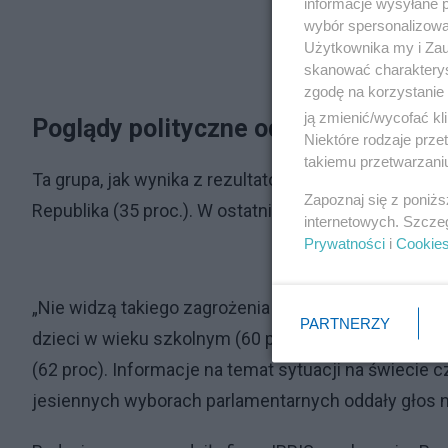
informacje wysyłane 
wybór spersonalizowan
Użytkownika my i Zau
skanować charakterys
zgodę na korzystanie 
ją zmienić/wycofać kl
Poglądy polityczne oddziałują na po
Niektóre rodzaje prz
takiemu przetwarzaniu
Ta grupa, jak wynika z rezultatów sondażu, informacj
Zapoznaj się z poniż
Republika (35 proc.). W ostatnich wyborach parlamen
internetowych. Szcze
Prywatności
i
Cookie
„Nie widzą takiego zagrożenia przeważnie mężczyźni
PARTNERZY
dzieci w wieku szkolnym (60 proc.), osoby z wykszt
(62 proc). Informacje na temat sytuacji na świecie c
jesiennych wyborach parlamentarnych oddały głos na