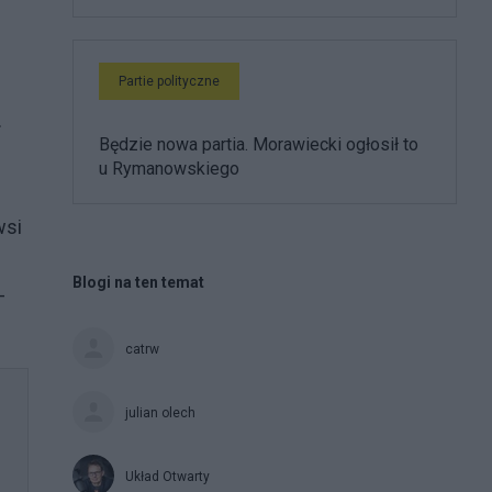
Partie polityczne
.
Będzie nowa partia. Morawiecki ogłosił to
u Rymanowskiego
wsi
Blogi na ten temat
-
catrw
julian olech
Układ Otwarty