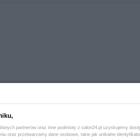
niku,
fanych partnerów oraz inne podmioty z salon24.pl uzyskujemy dost
niu oraz przetwarzamy dane osobowe, takie jak unikalne identyfikat