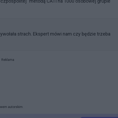
zeczpospolitej” metodą CATI na 1000 osobowej grupie
wołała strach. Ekspert mówi nam czy będzie trzeba
Reklama
rawem autorskim.