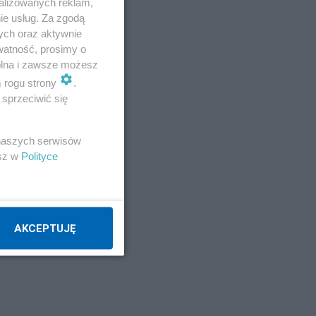
alizowanych reklam,
ie usług. Za zgodą
ych oraz aktywnie
watność, prosimy o
wolna i zawsze możesz
m rogu strony
.
sprzeciwić się
i
 naszych serwisów
esz w
Polityce
ójką
AKCEPTUJĘ
we