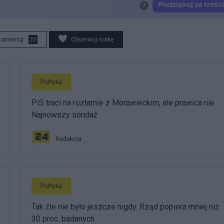
komentuj
20
Obserwuj notkę
Polityka
PiS traci na rozłamie z Morawieckim, ale prawica nie.
Najnowszy sondaż
Redakcja
Polityka
Tak źle nie było jeszcze nigdy. Rząd popiera mniej niż
30 proc. badanych