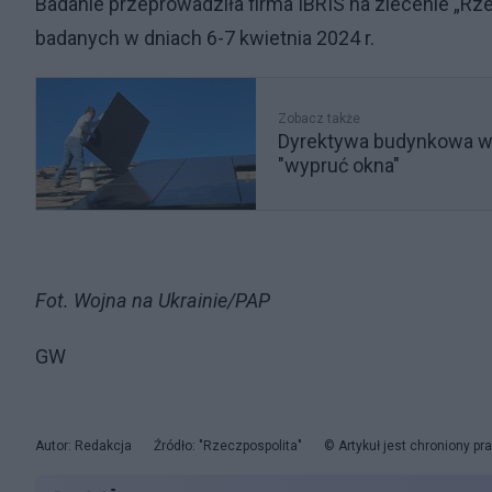
Badanie przeprowadziła firma IBRIS na zlecenie „R
badanych w dniach 6-7 kwietnia 2024 r.
Zobacz także
Dyrektywa budynkowa wy
"wypruć okna"
Fot. Wojna na Ukrainie/PAP
GW
Autor: Redakcja
Źródło: "Rzeczpospolita"
© Artykuł jest chroniony p