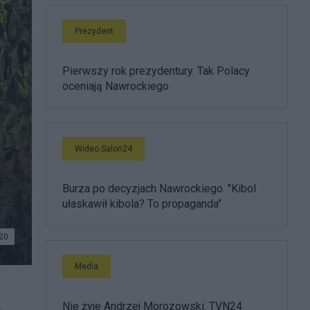
Prezydent
Pierwszy rok prezydentury. Tak Polacy
oceniają Nawrockiego
Wideo Salon24
Burza po decyzjach Nawrockiego. "Kibol
ułaskawił kibola? To propaganda"
20
Media
Nie żyje Andrzej Morozowski. TVN24