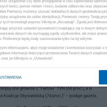
przez urządzenie czy dane przeglądania w celu zapewniania sperson
ych treści, pomiar reklam i treści, badanie odbiorców oraz ulepszan
fani Partnerzy możemy używać dokładnych danych geolokalizacyjn
tykę urządzenia do celów identyfikacji. Ponieważ cenimy Twoją pry
z tych technologii poprzez kliknięcie „Akceptuję”. Zgoda jest dobro
ikając przycisk ustawień prywatności znajdujący się w lewym dolny
czucie zagrożenia
etwarzania danych nie wymagają zgody użytkownika, ale masz prawo 
. Preferencje będą miały zastosowania tylko na tej witrynie.
e o sytuacji na świecie czerpie między innymi z Telewizj
szymi informacjami, abyś mógł świadomie i komfortowo korzystać z
tarnych głosowały przeważnie na PiS (35 proc.).
gółowe informacje dotyczące przetwarzania Twoich danych znajdzi
s
oraz po kliknięciu w „Ustawienia”.
Reklama
 (72 proc.), mieszkańcy średnich miast (64 proc.), z dw
USTAWIENIA
ałceniem średnim (61 proc.), deklarujący poglądy lewico
zerpią one głównie z "Faktów" TVN (66 proc.), a w
 Koalicję Obywatelską (74 proc.)” – podaje gazeta.