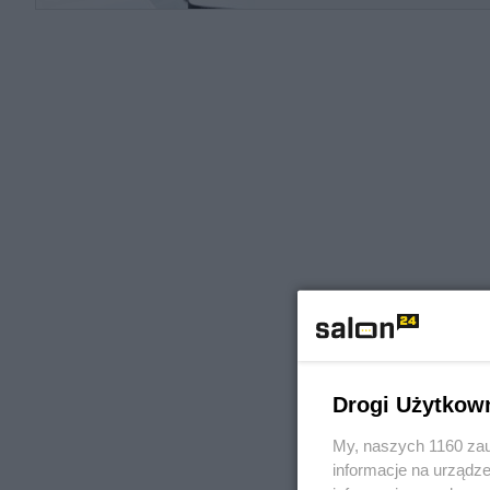
Drogi Użytkow
My, naszych 1160 zau
informacje na urządze