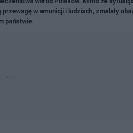
pieczeństwa wśród Polaków. Mimo że sytuacj
ą przewagę w amunicji i ludziach, zmalały ob
ym państwie.