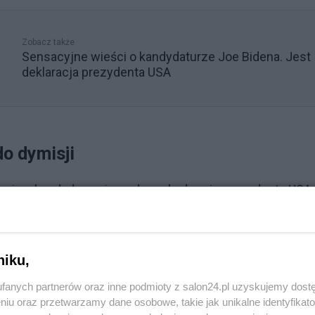
Zobacz także
Sensacyjne wieści o kandydaturze Joe Bidena. Jest
deklaracja prezydenta USA
o dymisji
ygnuje z kandydowania na drugą kadencję prezydenta USA,
ył w niedzielę lider Republikanów w Izbie Reprezentantó
niku,
Reklama
fanych partnerów oraz inne podmioty z salon24.pl uzyskujemy dost
prezydenta, nie nadaje się na prezydenta. Musi natychmia
niu oraz przetwarzamy dane osobowe, takie jak unikalne identyfikat