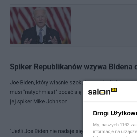
Spiker Republikanów wzywa Bidena d
Joe Biden, który właśnie szokująco ogłosił, że rez
musi "natychmiast" podać się do dymisji – oświadcz
jej spiker Mike Johnson.
Drogi Użytkow
My, naszych 1162 zau
"Jeśli Joe Biden nie nadaje się do kandydowania na 
informacje na urządze