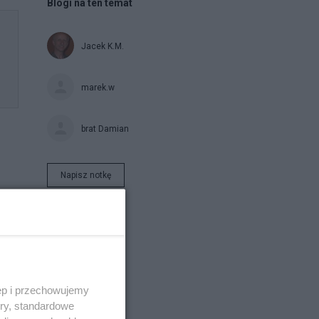
Blogi na ten temat
Jacek K.M.
marek.w
brat Damian
Napisz notkę
w i
ęp i przechowujemy
st
ory, standardowe