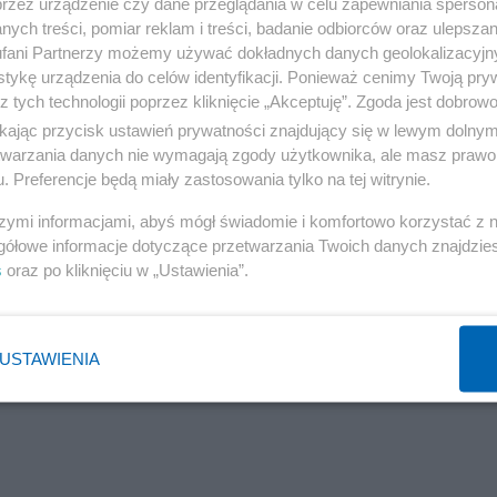
przez urządzenie czy dane przeglądania w celu zapewniania sperson
e X.
ych treści, pomiar reklam i treści, badanie odbiorców oraz ulepszan
fani Partnerzy możemy używać dokładnych danych geolokalizacyjn
, że wycofuje się z kandydowania na urząd prezydenta U
tykę urządzenia do celów identyfikacji. Ponieważ cenimy Twoją pry
z tych technologii poprzez kliknięcie „Akceptuję”. Zgoda jest dobro
dni swoją decyzję oraz zadeklarował, iż do końca kaden
ikając przycisk ustawień prywatności znajdujący się w lewym dolny
parcia wiceprezydent Kamali Harris.
etwarzania danych nie wymagają zgody użytkownika, ale masz prawo 
. Preferencje będą miały zastosowania tylko na tej witrynie.
szymi informacjami, abyś mógł świadomie i komfortowo korzystać z
ją rezygnację Bidena. Premier Tusk o "trudnych
gółowe informacje dotyczące przetwarzania Twoich danych znajdzi
s
oraz po kliknięciu w „Ustawienia”.
USTAWIENIA