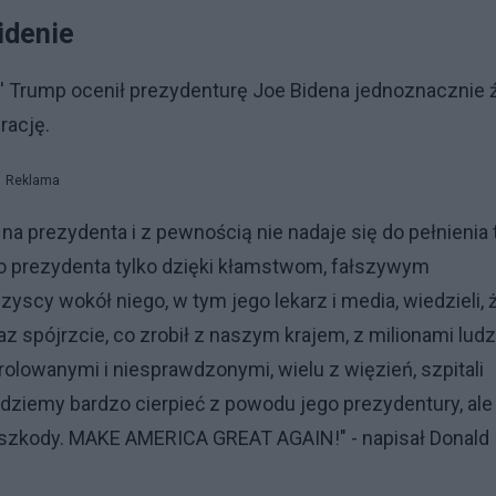
idenie
' Trump ocenił prezydenturę Joe Bidena jednoznacznie ź
rację.
Reklama
a prezydenta i z pewnością nie nadaje się do pełnienia 
sko prezydenta tylko dzięki kłamstwom, fałszywym
scy wokół niego, w tym jego lekarz i media, wiedzieli, 
raz spójrzcie, co zrobił z naszym krajem, z milionami ludz
olowanymi i niesprawdzonymi, wielu z więzień, szpitali
ędziemy bardzo cierpieć z powodu jego prezydentury, ale
szkody. MAKE AMERICA GREAT AGAIN!" - napisał Donald