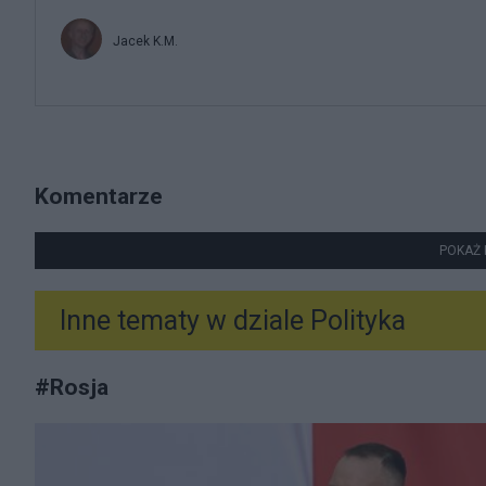
Jacek K.M.
Komentarze
POKAŻ 
Inne tematy w dziale
Polityka
#
Rosja