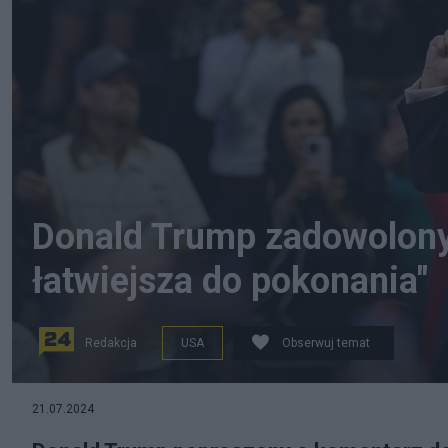
Donald Trump zadowolony 
łatwiejsza do pokonania"
Redakcja
USA
Obserwuj temat
fot. PAP/EPA/ALLISON DINNER
21.07.2024