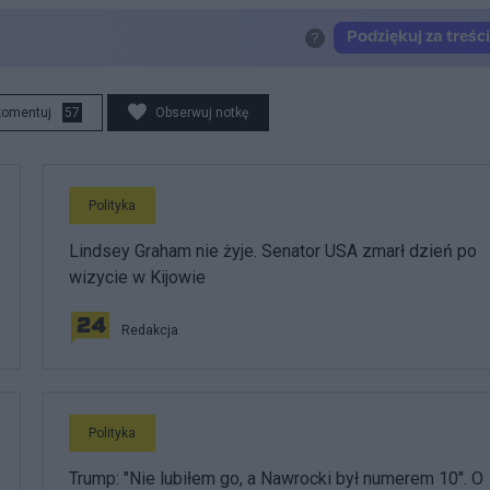
komentuj
57
Obserwuj notkę
Polityka
Lindsey Graham nie żyje. Senator USA zmarł dzień po
wizycie w Kijowie
Redakcja
Polityka
Trump: "Nie lubiłem go, a Nawrocki był numerem 10". O