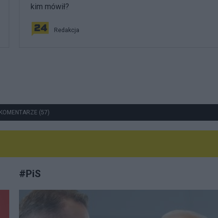
kim mówił?
Redakcja
KOMENTARZE (57)
#
PiS