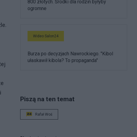
800 złotych. Środki dla rodzin byłyby
ogromne
le.
Wideo Salon24
Burza po decyzjach Nawrockiego. "Kibol
ułaskawił kibola? To propaganda"
tej
że
i
Piszą na ten temat
Rafał Woś