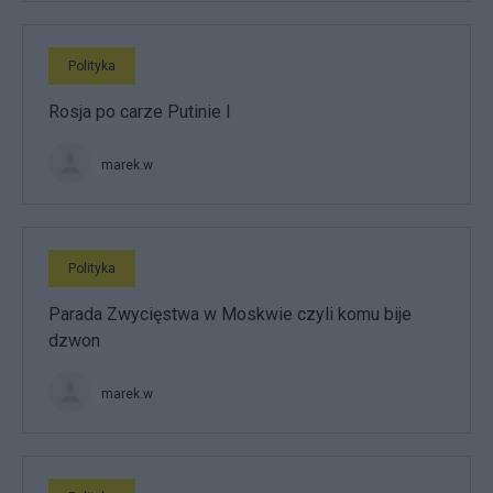
Polityka
Rosja po carze Putinie I
marek.w
Polityka
Parada Zwycięstwa w Moskwie czyli komu bije
dzwon
marek.w