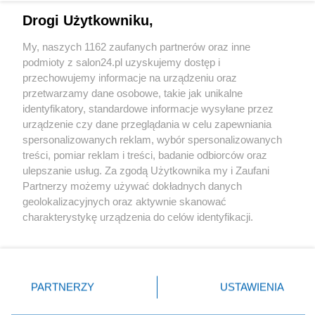
Drogi Użytkowniku,
Sport
My, naszych 1162 zaufanych partnerów oraz inne
podmioty z salon24.pl uzyskujemy dostęp i
Społeczeństwo
przechowujemy informacje na urządzeniu oraz
przetwarzamy dane osobowe, takie jak unikalne
Kultura
identyfikatory, standardowe informacje wysyłane przez
urządzenie czy dane przeglądania w celu zapewniania
spersonalizowanych reklam, wybór spersonalizowanych
treści, pomiar reklam i treści, badanie odbiorców oraz
ulepszanie usług. Za zgodą Użytkownika my i Zaufani
X
Facebook
Instagram
Youtube
Partnerzy możemy używać dokładnych danych
geolokalizacyjnych oraz aktywnie skanować
charakterystykę urządzenia do celów identyfikacji.
Web Content Media sp. z o. o. © 2022
Ponieważ cenimy Twoją prywatność, prosimy o zgodę na
korzystanie z tych technologii poprzez kliknięcie
„Akceptuję”. Zgoda jest dobrowolna i zawsze możesz ją
Pomoc
O nas
Praca
Reklama
Kontakt
zmienić/wycofać klikając przycisk ustawień prywatności
PARTNERZY
USTAWIENIA
znajdujący się w lewym dolnym rogu strony
. Niektóre
rodzaje przetwarzania danych nie wymagają zgody