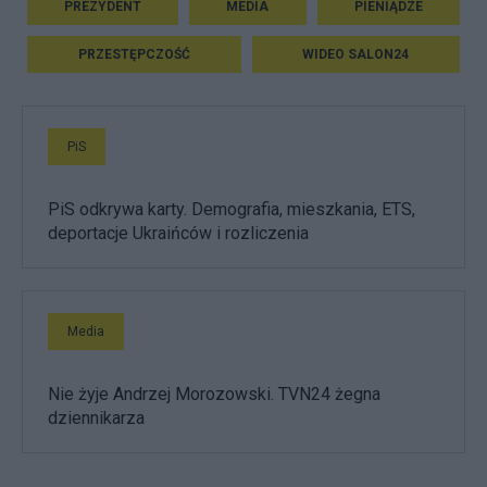
PREZYDENT
MEDIA
PIENIĄDZE
PRZESTĘPCZOŚĆ
WIDEO SALON24
PiS
PiS odkrywa karty. Demografia, mieszkania, ETS,
deportacje Ukraińców i rozliczenia
Media
Nie żyje Andrzej Morozowski. TVN24 żegna
dziennikarza