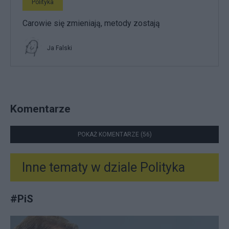
Polityka
Carowie się zmieniają, metody zostają
Ja Falski
Komentarze
POKAŻ KOMENTARZE (56)
Inne tematy w dziale
Polityka
#
PiS