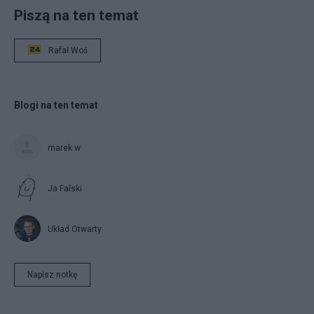
Piszą na ten temat
Rafał Woś
Blogi na ten temat
marek.w
Ja Falski
Układ Otwarty
Napisz notkę