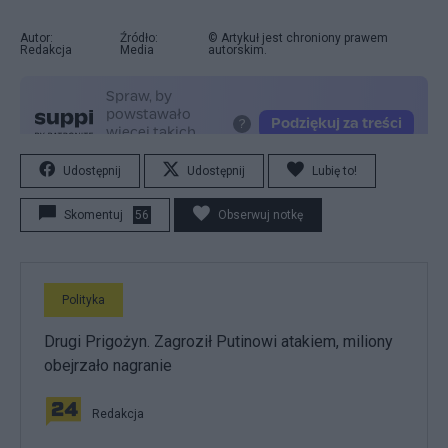
Autor:
Źródło:
© Artykuł jest chroniony prawem
Redakcja
Media
autorskim.
Udostępnij
Udostępnij
Lubię to!
Skomentuj
56
Obserwuj notkę
Polityka
Drugi Prigożyn. Zagroził Putinowi atakiem, miliony
obejrzało nagranie
Redakcja