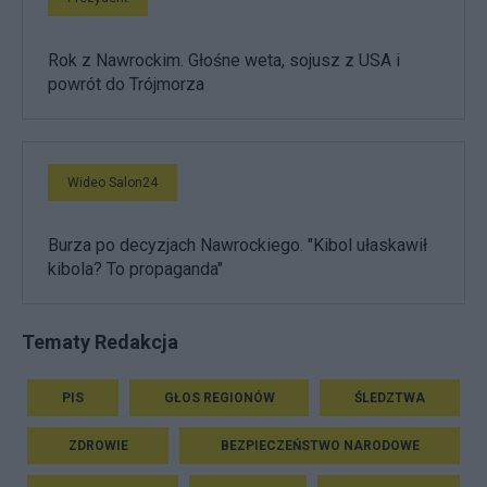
Rok z Nawrockim. Głośne weta, sojusz z USA i
powrót do Trójmorza
Wideo Salon24
Burza po decyzjach Nawrockiego. "Kibol ułaskawił
kibola? To propaganda"
Tematy Redakcja
PIS
GŁOS REGIONÓW
ŚLEDZTWA
ZDROWIE
BEZPIECZEŃSTWO NARODOWE