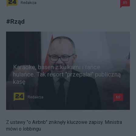
Redakcja
85
#
Rząd
Karaoke, basen z kulkami i tańce
hulańce. Tak resort "przepalał" publiczną
kasę
Redakcja
60
Z ustawy "o Airbnb" zniknęły kluczowe zapisy. Ministra
mówi o lobbingu