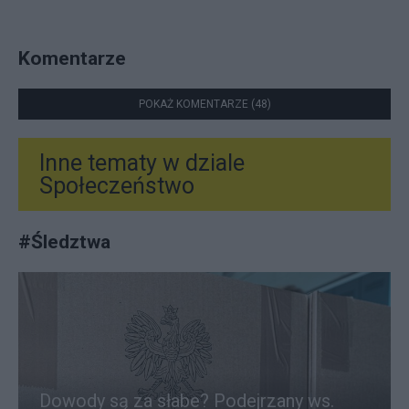
Komentarze
POKAŻ KOMENTARZE (48)
Inne tematy w dziale
Społeczeństwo
#
Śledztwa
Dowody są za słabe? Podejrzany ws.