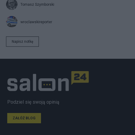
Tomasz Szymborski
wroclawskireporter
Napisz notkę
Podziel się swoją opinią
ZAŁÓŻ BLOG