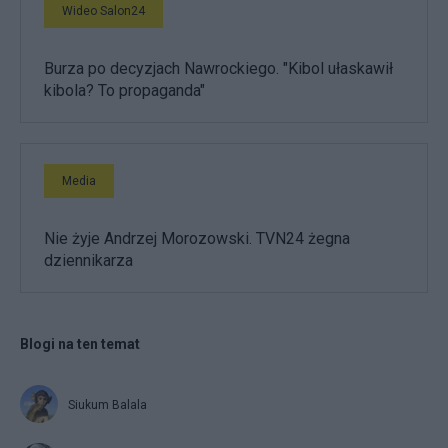
Wideo Salon24
Burza po decyzjach Nawrockiego. "Kibol ułaskawił
kibola? To propaganda"
Media
Nie żyje Andrzej Morozowski. TVN24 żegna
dziennikarza
Blogi na ten temat
Siukum Balala