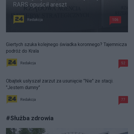
RARS opuścił areszt
Redakcja
106
Giertych szuka kolejnego świadka koronnego? Tajemnicza
podróż do Krala
Redakcja
52
Obajtek usłyszał zarzut za usunięcie "Nie" ze stacji.
"Jestem dumny"
Redakcja
77
#
Służba zdrowia