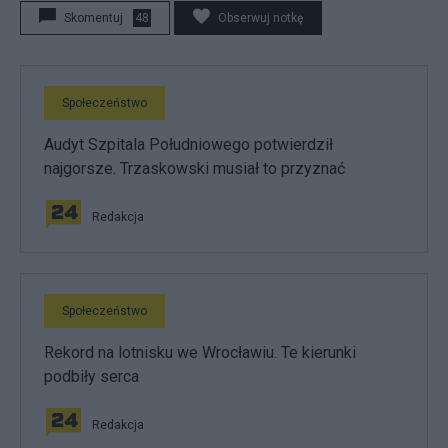
Skomentuj
48
Obserwuj notkę
Społeczeństwo
Audyt Szpitala Południowego potwierdził
najgorsze. Trzaskowski musiał to przyznać
Redakcja
Społeczeństwo
Rekord na lotnisku we Wrocławiu. Te kierunki
podbiły serca
Redakcja