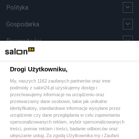
Polityka
Gospodarka
Rozmaitości
Technologie
Drogi Użytkowniku,
Sport
My, naszych 1162 zaufanych partnerów oraz inne
podmioty z salon24.pl uzyskujemy dostęp i
Społeczeństwo
przechowujemy informacje na urządzeniu oraz
przetwarzamy dane osobowe, takie jak unikalne
Kultura
identyfikatory, standardowe informacje wysyłane przez
urządzenie czy dane przeglądania w celu zapewniania
spersonalizowanych reklam, wybór spersonalizowanych
treści, pomiar reklam i treści, badanie odbiorców oraz
ulepszanie usług. Za zgodą Użytkownika my i Zaufani
X
Facebook
Instagram
Youtube