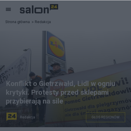
Strona główna
Redakcja
Konflikt o Gietrzwałd, Lidl w ogniu
krytyki. Protesty przed sklepami
przybierają na sile
Redakcja
GŁOS REGIONÓW
fot. PAP/Tomasz Waszczuk