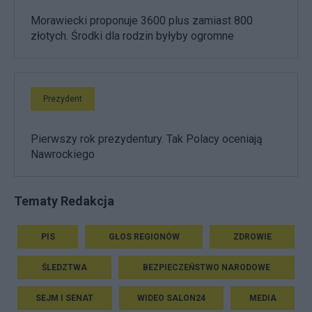
Morawiecki proponuje 3600 plus zamiast 800
złotych. Środki dla rodzin byłyby ogromne
Prezydent
Pierwszy rok prezydentury. Tak Polacy oceniają
Nawrockiego
Tematy Redakcja
PIS
GŁOS REGIONÓW
ZDROWIE
ŚLEDZTWA
BEZPIECZEŃSTWO NARODOWE
SEJM I SENAT
WIDEO SALON24
MEDIA