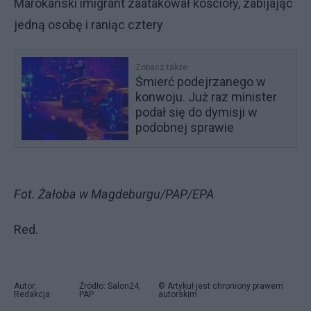
Marokański imigrant zaatakował kościoły, zabijając
jedną osobę i raniąc cztery
Zobacz także
Śmierć podejrzanego w
konwoju. Już raz minister
podał się do dymisji w
podobnej sprawie
Fot. Żałoba w Magdeburgu/PAP/EPA
Red.
Autor:
Źródło: Salon24,
© Artykuł jest chroniony prawem
Redakcja
PAP
autorskim