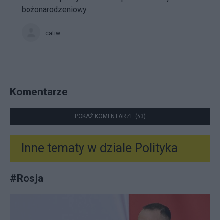
bożonarodzeniowy
catrw
Komentarze
POKAŻ KOMENTARZE (63)
Inne tematy w dziale
Polityka
#
Rosja