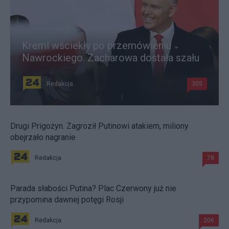
Kreml wściekły po przemówieniu
Nawrockiego. Zacharowa dostała szału
Redakcja
305
Drugi Prigożyn. Zagroził Putinowi atakiem, miliony
obejrzało nagranie
Redakcja
78
Parada słabości Putina? Plac Czerwony już nie
przypomina dawnej potęgi Rosji
Redakcja
206