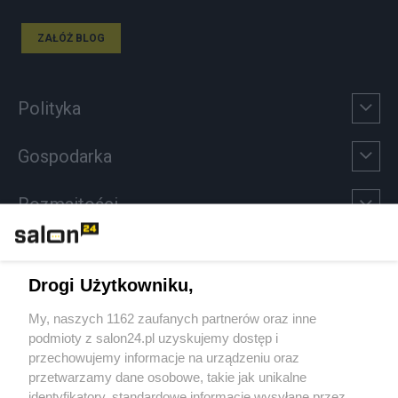
ZAŁÓŻ BLOG
Polityka
Gospodarka
Rozmaitości
Technologie
Drogi Użytkowniku,
Sport
My, naszych 1162 zaufanych partnerów oraz inne
podmioty z salon24.pl uzyskujemy dostęp i
Społeczeństwo
przechowujemy informacje na urządzeniu oraz
przetwarzamy dane osobowe, takie jak unikalne
Kultura
identyfikatory, standardowe informacje wysyłane przez