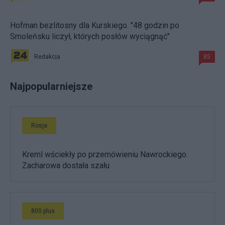
Hofman bezlitosny dla Kurskiego. "48 godzin po
Smoleńsku liczył, których posłów wyciągnąć"
Redakcja
85
Najpopularniejsze
Rosja
Kreml wściekły po przemówieniu Nawrockiego.
Zacharowa dostała szału
800 plus