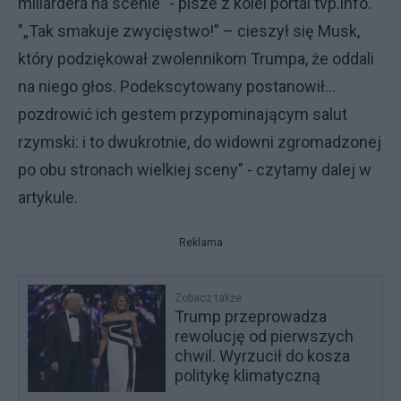
miliardera na scenie" - pisze z kolei portal tvp.info.
"„Tak smakuje zwycięstwo!” – cieszył się Musk,
który podziękował zwolennikom Trumpa, że oddali
na niego głos. Podekscytowany postanowił...
pozdrowić ich gestem przypominającym salut
rzymski: i to dwukrotnie, do widowni zgromadzonej
po obu stronach wielkiej sceny" - czytamy dalej w
artykule.
Reklama
Zobacz także
Trump przeprowadza
rewolucję od pierwszych
chwil. Wyrzucił do kosza
politykę klimatyczną