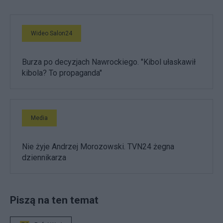
Wideo Salon24
Burza po decyzjach Nawrockiego. "Kibol ułaskawił
kibola? To propaganda"
Media
Nie żyje Andrzej Morozowski. TVN24 żegna
dziennikarza
Piszą na ten temat