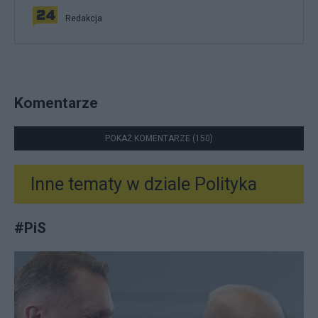
Redakcja
Komentarze
POKAŻ KOMENTARZE (150)
Inne tematy w dziale
Polityka
#
PiS