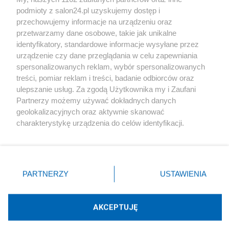
podmioty z salon24.pl uzyskujemy dostęp i
Społeczeństwo
przechowujemy informacje na urządzeniu oraz
przetwarzamy dane osobowe, takie jak unikalne
Kultura
identyfikatory, standardowe informacje wysyłane przez
urządzenie czy dane przeglądania w celu zapewniania
spersonalizowanych reklam, wybór spersonalizowanych
treści, pomiar reklam i treści, badanie odbiorców oraz
ulepszanie usług. Za zgodą Użytkownika my i Zaufani
X
Facebook
Instagram
Youtube
Partnerzy możemy używać dokładnych danych
geolokalizacyjnych oraz aktywnie skanować
charakterystykę urządzenia do celów identyfikacji.
Web Content Media sp. z o. o. © 2022
Ponieważ cenimy Twoją prywatność, prosimy o zgodę na
korzystanie z tych technologii poprzez kliknięcie
„Akceptuję”. Zgoda jest dobrowolna i zawsze możesz ją
Pomoc
O nas
Praca
Reklama
Kontakt
zmienić/wycofać klikając przycisk ustawień prywatności
PARTNERZY
USTAWIENIA
znajdujący się w lewym dolnym rogu strony
. Niektóre
rodzaje przetwarzania danych nie wymagają zgody
użytkownika, ale masz prawo sprzeciwić się takiemu
AKCEPTUJĘ
przetwarzaniu. Preferencje będą miały zastosowania tylko
Technologię dostarcza:
W3media.pl
na tej witrynie.