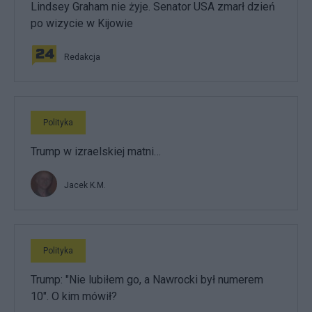
Lindsey Graham nie żyje. Senator USA zmarł dzień
po wizycie w Kijowie
Redakcja
Polityka
Trump w izraelskiej matni…
Jacek K.M.
Polityka
Trump: "Nie lubiłem go, a Nawrocki był numerem
10". O kim mówił?