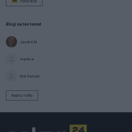
Rafał Woś
Blogi na ten temat
Jacek K.M.
marek.w
brat Damian
Napisz notkę