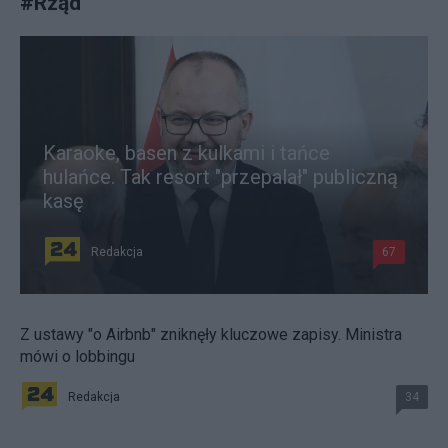
#
Rząd
Karaoke, basen z kulkami i tańce
hulańce. Tak resort "przepalał" publiczną
kasę
Redakcja
67
Z ustawy "o Airbnb" zniknęły kluczowe zapisy. Ministra
mówi o lobbingu
Redakcja
34