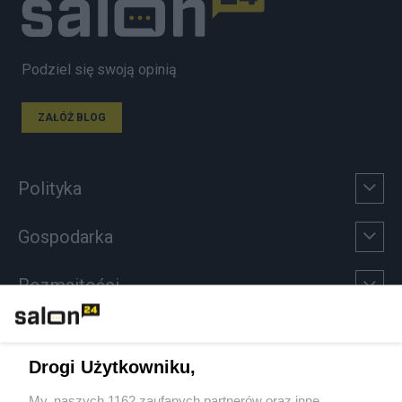
Podziel się swoją opinią
ZAŁÓŻ BLOG
Polityka
Gospodarka
Rozmaitości
Technologie
Drogi Użytkowniku,
Sport
My, naszych 1162 zaufanych partnerów oraz inne