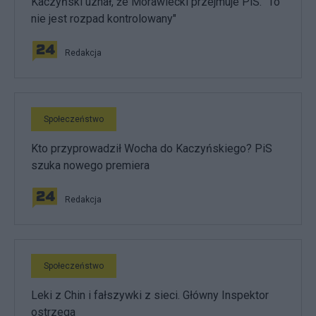
Kaczyński uznał, że Morawiecki przejmuje PiS. "To
nie jest rozpad kontrolowany"
Redakcja
Społeczeństwo
Kto przyprowadził Wocha do Kaczyńskiego? PiS
szuka nowego premiera
Redakcja
Społeczeństwo
Leki z Chin i fałszywki z sieci. Główny Inspektor
ostrzega