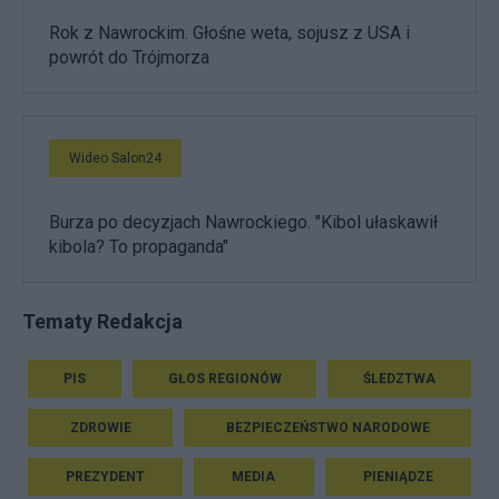
Rok z Nawrockim. Głośne weta, sojusz z USA i
powrót do Trójmorza
Wideo Salon24
Burza po decyzjach Nawrockiego. "Kibol ułaskawił
kibola? To propaganda"
Tematy Redakcja
PIS
GŁOS REGIONÓW
ŚLEDZTWA
ZDROWIE
BEZPIECZEŃSTWO NARODOWE
PREZYDENT
MEDIA
PIENIĄDZE