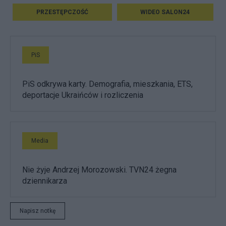
PRZESTĘPCZOŚĆ
WIDEO SALON24
PiS
PiS odkrywa karty. Demografia, mieszkania, ETS,
deportacje Ukraińców i rozliczenia
Media
Nie żyje Andrzej Morozowski. TVN24 żegna
dziennikarza
Napisz notkę