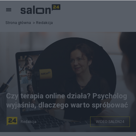
Strona główna
Redakcja
Czy terapia online działa? Psycholog
wyjaśnia, dlaczego warto spróbować
Redakcja
WIDEO SALON24
Gościem programu „Zdrowe Rozmowy Wypycha” była