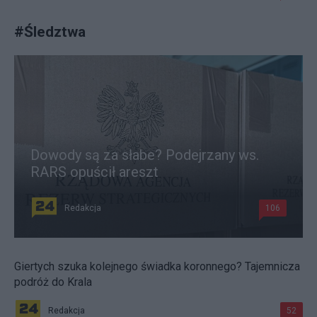
#
Śledztwa
Dowody są za słabe? Podejrzany ws.
RARS opuścił areszt
Redakcja
106
Giertych szuka kolejnego świadka koronnego? Tajemnicza
podróż do Krala
Redakcja
52