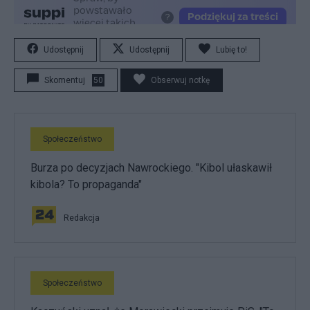
Udostępnij
Udostępnij
Lubię to!
Skomentuj
50
Obserwuj notkę
Społeczeństwo
Burza po decyzjach Nawrockiego. "Kibol ułaskawił
kibola? To propaganda"
Redakcja
Społeczeństwo