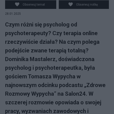
psycholog Dominika Mastalerz. Fot. Salon24.pl ©/Canva
Obserwuj temat
Obserwuj notkę
28.01.2025
Czym różni się psycholog od
psychoterapeuty? Czy terapia online
rzeczywiście działa? Na czym polega
podejście zwane terapią totalną?
Dominika Mastalerz, doświadczona
psycholog i psychoterapeutka, była
gościem Tomasza Wypycha w
najnowszym odcinku podcastu „Zdrowe
Rozmowy Wypycha” na Salon24. W
szczerej rozmowie opowiada o swojej
pracy, wyzwaniach zawodowych i