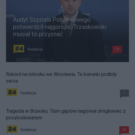
Audyt Szpitala Południowego
potwierdził najgorsze. Trzaskowski
musiał to przyznać
Redakcja
79
Rekord na lotnisku we Wrocławiu. Te kierunki podbiły
serca
Redakcja
1
Tragedia w Brzesku. Tłum gapiów nagrywał śmigłowiec z
poszkodowanym
Redakcja
29