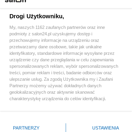
Technologie
Drogi Użytkowniku,
Sport
My, naszych 1162 zaufanych partnerów oraz inne
podmioty z salon24.pl uzyskujemy dostęp i
Społeczeństwo
przechowujemy informacje na urządzeniu oraz
przetwarzamy dane osobowe, takie jak unikalne
Kultura
identyfikatory, standardowe informacje wysyłane przez
urządzenie czy dane przeglądania w celu zapewniania
spersonalizowanych reklam, wybór spersonalizowanych
treści, pomiar reklam i treści, badanie odbiorców oraz
ulepszanie usług. Za zgodą Użytkownika my i Zaufani
X
Facebook
Instagram
Youtube
Partnerzy możemy używać dokładnych danych
geolokalizacyjnych oraz aktywnie skanować
charakterystykę urządzenia do celów identyfikacji.
Web Content Media sp. z o. o. © 2022
Ponieważ cenimy Twoją prywatność, prosimy o zgodę na
korzystanie z tych technologii poprzez kliknięcie
„Akceptuję”. Zgoda jest dobrowolna i zawsze możesz ją
Pomoc
O nas
Praca
Reklama
Kontakt
zmienić/wycofać klikając przycisk ustawień prywatności
PARTNERZY
USTAWIENIA
znajdujący się w lewym dolnym rogu strony
. Niektóre