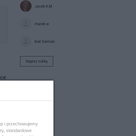
Jacek K.M.
marek.w
brat Damian
Napisz notkę
hce
ęp i przechowujemy
ory, standardowe