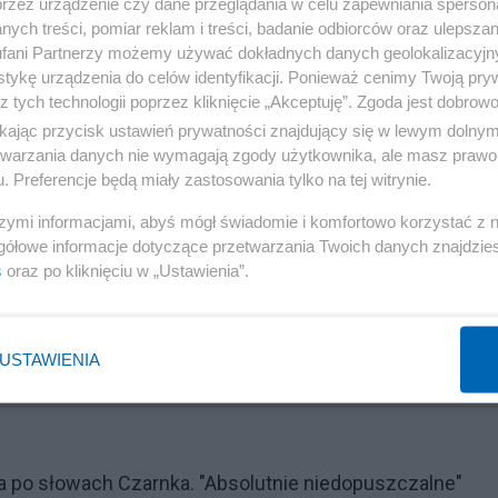
minowego partnerstwa gospodarczego między USA a Ukrai
przez urządzenie czy dane przeglądania w celu zapewniania sperson
ych treści, pomiar reklam i treści, badanie odbiorców oraz ulepszan
wa.
fani Partnerzy możemy używać dokładnych danych geolokalizacyjn
tykę urządzenia do celów identyfikacji. Ponieważ cenimy Twoją pry
nak, że warunkiem zawarcia porozumienia jest gotowość
z tych technologii poprzez kliknięcie „Akceptuję”. Zgoda jest dobro
ikając przycisk ustawień prywatności znajdujący się w lewym dolny
etwarzania danych nie wymagają zgody użytkownika, ale masz prawo 
umpa
. Preferencje będą miały zastosowania tylko na tej witrynie.
szymi informacjami, abyś mógł świadomie i komfortowo korzystać z
owego pakietu pomocy wojskowej dla Ukrainy. Pozwolił
gółowe informacje dotyczące przetwarzania Twoich danych znajdzi
s
oraz po kliknięciu w „Ustawienia”.
ierdzonego jeszcze przez Joe Bidena. Wciąż ma prawo
z amerykańskich magazynów.
USTAWIENIA
Reklama
 po słowach Czarnka. "Absolutnie niedopuszczalne"