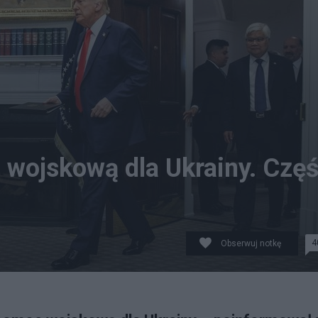
wojskową dla Ukrainy. Czę
4
Obserwuj notkę