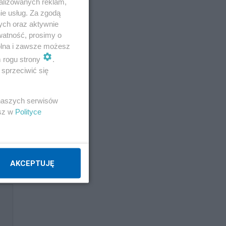
ną”
alizowanych reklam,
ie usług. Za zgodą
ych oraz aktywnie
watność, prosimy o
wolna i zawsze możesz
m rogu strony
.
sprzeciwić się
 naszych serwisów
esz w
Polityce
AKCEPTUJĘ