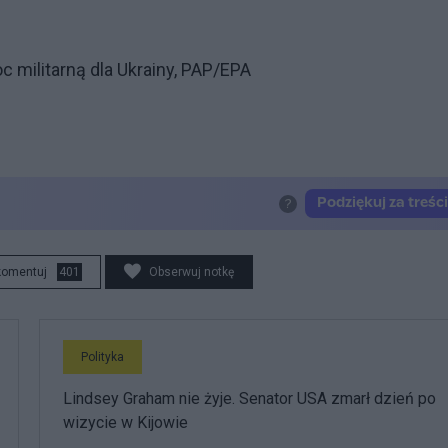
 militarną dla Ukrainy, PAP/EPA
komentuj
401
Obserwuj notkę
Polityka
Lindsey Graham nie żyje. Senator USA zmarł dzień po
wizycie w Kijowie