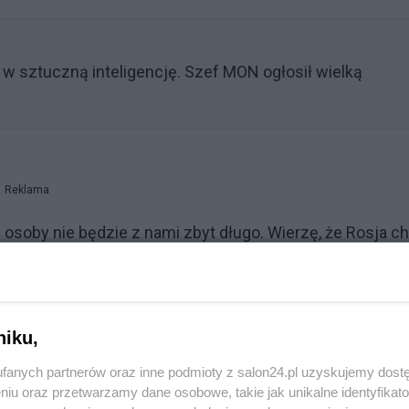
 w sztuczną inteligencję. Szef MON ogłosił wielką
Reklama
j osoby nie będzie z nami zbyt długo. Wierzę, że Rosja c
 tego chce. – powiedział Trump.
arcia?
niku,
 Kongresem ogłosi porozumienie dotyczące minerałów z
fanych partnerów oraz inne podmioty z salon24.pl uzyskujemy dost
k potwierdził, że umowa ma zostać wkrótce podpisana.
niu oraz przetwarzamy dane osobowe, takie jak unikalne identyfikat