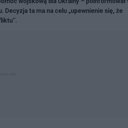
pomoc wojskową dla Ukrainy – poinformował
. Decyzja ta ma na celu „upewnienie się, że
iktu”.