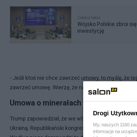
Zobacz także
Wojsko Polskie zbroi się
inwestycję
- Jeśli ktoś nie chce zawrzeć umowy, to myślę, że te
zawrzeć umowę. Wierzę, że naród ukraiński również
Umowa o minerałach warunkiem wsp
Drogi Użytkow
Trump zapowiedział, że we wtorek w orędziu przed
My, naszych 1160 zau
Ukrainą. Republikański kongresmen Brian Fitzpatric
informacje na urządze