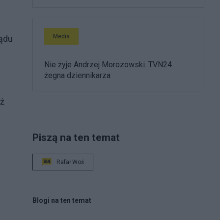
Media
lądu
Nie żyje Andrzej Morozowski. TVN24
żegna dziennikarza
uż
Piszą na ten temat
Rafał Woś
Blogi na ten temat