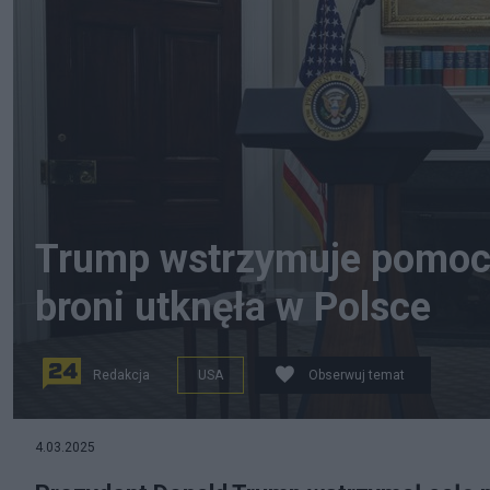
Trump wstrzymuje pomoc 
broni utknęła w Polsce
Redakcja
USA
Obserwuj temat
Fot: PAP/EPA
4.03.2025