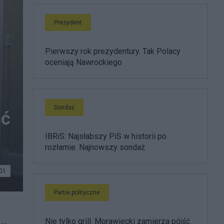
Prezydent
Pierwszy rok prezydentury. Tak Polacy
oceniają Nawrockiego
Sondaż
ść
IBRiS: Najsłabszy PiS w historii po
rozłamie. Najnowszy sondaż
01
Partie polityczne
Nie tylko grill. Morawiecki zamierza pójść