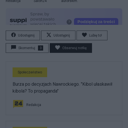
Redakcja
Salon24
autorskim.
Udostępnij
Udostępnij
Lubię to!
Skomentuj
3
Obserwuj notkę
Społeczeństwo
Burza po decyzjach Nawrockiego. "Kibol ułaskawił
kibola? To propaganda"
Redakcja