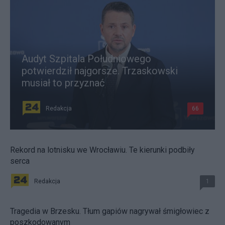
Audyt Szpitala Południowego
potwierdził najgorsze. Trzaskowski
musiał to przyznać
Redakcja
66
Rekord na lotnisku we Wrocławiu. Te kierunki podbiły
serca
Redakcja
1
Tragedia w Brzesku. Tłum gapiów nagrywał śmigłowiec z
poszkodowanym