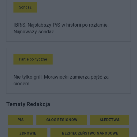
Sondaż
IBRiS: Najsłabszy PiS w historii po rozłamie.
Najnowszy sondaż
Partie polityczne
Nie tylko grill. Morawiecki zamierza pójść za
ciosem
Tematy Redakcja
PIS
GŁOS REGIONÓW
ŚLEDZTWA
ZDROWIE
BEZPIECZEŃSTWO NARODOWE