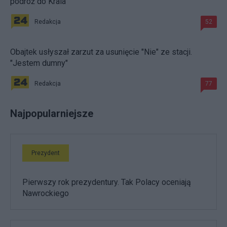
podróż do Krala
Redakcja
52
Obajtek usłyszał zarzut za usunięcie "Nie" ze stacji.
"Jestem dumny"
Redakcja
77
Najpopularniejsze
Prezydent
Pierwszy rok prezydentury. Tak Polacy oceniają
Nawrockiego