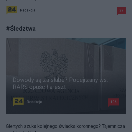
Redakcja
29
#
Śledztwa
Dowody są za słabe? Podejrzany ws.
RARS opuścił areszt
Redakcja
106
Giertych szuka kolejnego świadka koronnego? Tajemnicza