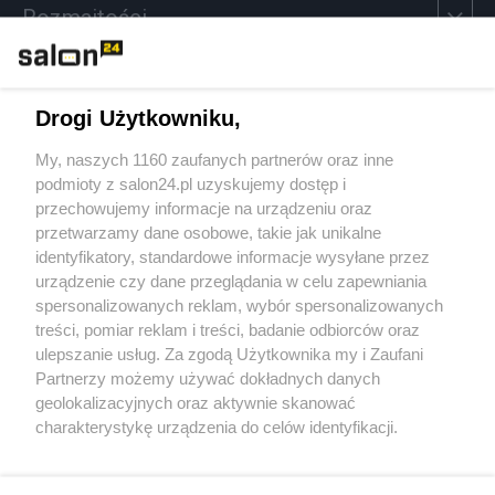
Rozmaitości
Technologie
Drogi Użytkowniku,
Sport
My, naszych 1160 zaufanych partnerów oraz inne
podmioty z salon24.pl uzyskujemy dostęp i
Społeczeństwo
przechowujemy informacje na urządzeniu oraz
przetwarzamy dane osobowe, takie jak unikalne
Kultura
identyfikatory, standardowe informacje wysyłane przez
urządzenie czy dane przeglądania w celu zapewniania
spersonalizowanych reklam, wybór spersonalizowanych
treści, pomiar reklam i treści, badanie odbiorców oraz
ulepszanie usług. Za zgodą Użytkownika my i Zaufani
X
Facebook
Instagram
Youtube
Partnerzy możemy używać dokładnych danych
geolokalizacyjnych oraz aktywnie skanować
charakterystykę urządzenia do celów identyfikacji.
Web Content Media sp. z o. o. © 2022
Ponieważ cenimy Twoją prywatność, prosimy o zgodę na
korzystanie z tych technologii poprzez kliknięcie