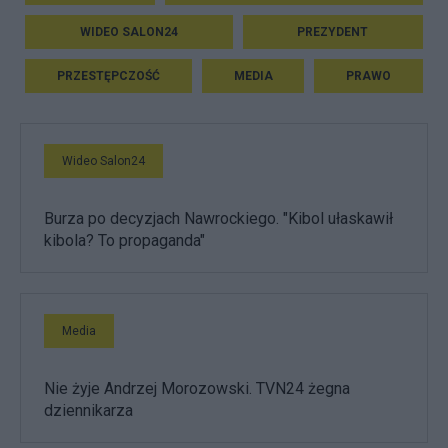
WIDEO SALON24
PREZYDENT
PRZESTĘPCZOŚĆ
MEDIA
PRAWO
Wideo Salon24
Burza po decyzjach Nawrockiego. "Kibol ułaskawił
kibola? To propaganda"
Media
Nie żyje Andrzej Morozowski. TVN24 żegna
dziennikarza