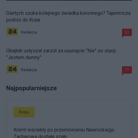
Giertych szuka kolejnego świadka koronnego? Tajemnicza
podróż do Krala
Redakcja
52
Obajtek usłyszał zarzut za usunięcie "Nie" ze stacji.
"Jestem dumny"
Redakcja
77
Najpopularniejsze
Rosja
Kreml wściekły po przemówieniu Nawrockiego.
Zacharowa dostała szału