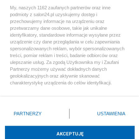
Sport
My, naszych 1162 zaufanych partnerów oraz inne
podmioty z salon24.pl uzyskujemy dostęp i
Społeczeństwo
przechowujemy informacje na urządzeniu oraz
przetwarzamy dane osobowe, takie jak unikalne
Kultura
identyfikatory, standardowe informacje wysyłane przez
urządzenie czy dane przeglądania w celu zapewniania
spersonalizowanych reklam, wybór spersonalizowanych
treści, pomiar reklam i treści, badanie odbiorców oraz
ulepszanie usług. Za zgodą Użytkownika my i Zaufani
X
Facebook
Instagram
Youtube
Partnerzy możemy używać dokładnych danych
geolokalizacyjnych oraz aktywnie skanować
charakterystykę urządzenia do celów identyfikacji.
Web Content Media sp. z o. o. © 2022
Ponieważ cenimy Twoją prywatność, prosimy o zgodę na
korzystanie z tych technologii poprzez kliknięcie
„Akceptuję”. Zgoda jest dobrowolna i zawsze możesz ją
Pomoc
O nas
Praca
Reklama
Kontakt
zmienić/wycofać klikając przycisk ustawień prywatności
PARTNERZY
USTAWIENIA
znajdujący się w lewym dolnym rogu strony
. Niektóre
rodzaje przetwarzania danych nie wymagają zgody
użytkownika, ale masz prawo sprzeciwić się takiemu
AKCEPTUJĘ
przetwarzaniu. Preferencje będą miały zastosowania tylko