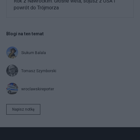
Rok z Nawrockim. Głośne weta, sojusz z USA i
powrót do Trójmorza
Blogi na ten temat
Siukum Balala
Tomasz Szymborski
wroclawskireporter
Napisz notkę