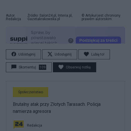
Autor:
Źródło: Salon24.pl, Interia.pl,
© Artykuł jest chroniony
Redakcja
Gazetakrakowska.pl
prawem autorskim.
Udostępnij
Udostępnij
Lubię to!
Skomentuj
109
Obserwuj notkę
Społeczeństwo
Brutalny atak przy Złotych Tarasach. Policja
namierza agresora
Redakcja