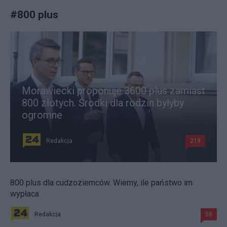
#
800 plus
Morawiecki proponuje 3600 plus zamiast
800 złotych. Środki dla rodzin byłyby
ogromne
Redakcja
219
800 plus dla cudzoziemców. Wiemy, ile państwo im
wypłaca
Redakcja
58