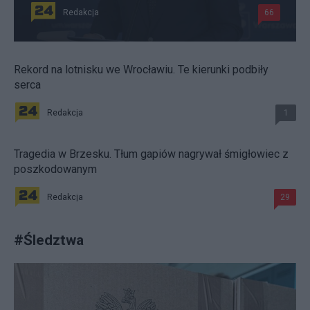
Redakcja
66
Rekord na lotnisku we Wrocławiu. Te kierunki podbiły
serca
Redakcja
1
Tragedia w Brzesku. Tłum gapiów nagrywał śmigłowiec z
poszkodowanym
Redakcja
29
#
Śledztwa