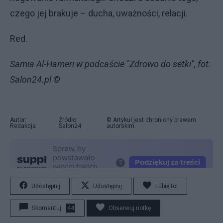
czego jej brakuje – ducha, uważności, relacji.
Red.
Samia Al-Hameri w podcaście "Zdrowo do setki", fot.
Salon24.pl ©
Autor:
Źródło:
© Artykuł jest chroniony prawem
Redakcja
Salon24
autorskim.
Udostępnij
Udostępnij
Lubię to!
Skomentuj
44
Obserwuj notkę