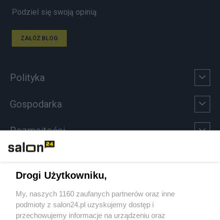
Podziel się swoją opinią
ZAŁÓŻ BLOG
Polityka
Gospodarka
Rozmaitości
Technologie
Drogi Użytkowniku,
Sport
My, naszych 1160 zaufanych partnerów oraz inne
podmioty z salon24.pl uzyskujemy dostęp i
Społeczeństwo
przechowujemy informacje na urządzeniu oraz