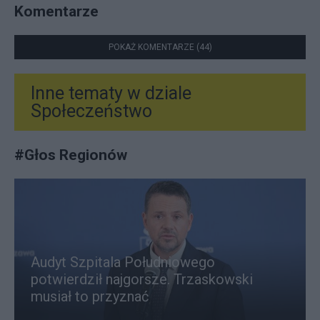
Komentarze
POKAŻ KOMENTARZE (44)
Inne tematy w dziale
Społeczeństwo
#
Głos Regionów
Audyt Szpitala Południowego
potwierdził najgorsze. Trzaskowski
musiał to przyznać