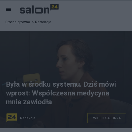
Strona główna
Redakcja
Była w środku systemu. Dziś mówi
wprost: Współczesna medycyna
mnie zawiodła
Redakcja
WIDEO SALON24
Samia Al-Hameri w podcaście "Zdrowo do setki", fot.