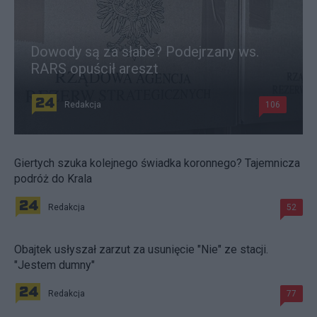
Dowody są za słabe? Podejrzany ws.
RARS opuścił areszt
Redakcja
106
Giertych szuka kolejnego świadka koronnego? Tajemnicza
podróż do Krala
Redakcja
52
Obajtek usłyszał zarzut za usunięcie "Nie" ze stacji.
"Jestem dumny"
Redakcja
77