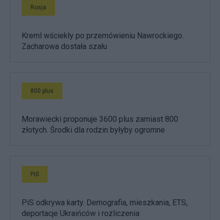
Rosja
Kreml wściekły po przemówieniu Nawrockiego.
Zacharowa dostała szału
800 plus
Morawiecki proponuje 3600 plus zamiast 800
złotych. Środki dla rodzin byłyby ogromne
PiS
PiS odkrywa karty. Demografia, mieszkania, ETS,
deportacje Ukraińców i rozliczenia