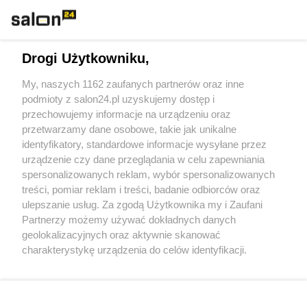
Technologie
Drogi Użytkowniku,
Sport
My, naszych 1162 zaufanych partnerów oraz inne
podmioty z salon24.pl uzyskujemy dostęp i
Społeczeństwo
przechowujemy informacje na urządzeniu oraz
przetwarzamy dane osobowe, takie jak unikalne
Kultura
identyfikatory, standardowe informacje wysyłane przez
urządzenie czy dane przeglądania w celu zapewniania
spersonalizowanych reklam, wybór spersonalizowanych
treści, pomiar reklam i treści, badanie odbiorców oraz
ulepszanie usług. Za zgodą Użytkownika my i Zaufani
X
Facebook
Instagram
Youtube
Partnerzy możemy używać dokładnych danych
geolokalizacyjnych oraz aktywnie skanować
charakterystykę urządzenia do celów identyfikacji.
Web Content Media sp. z o. o. © 2022
Ponieważ cenimy Twoją prywatność, prosimy o zgodę na
korzystanie z tych technologii poprzez kliknięcie
„Akceptuję”. Zgoda jest dobrowolna i zawsze możesz ją
Pomoc
O nas
Praca
Reklama
Kontakt