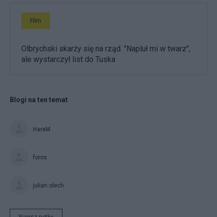
Film
Olbrychski skarży się na rząd. "Napluł mi w twarz",
ale wystarczył list do Tuska
Blogi na ten temat
HareM
foros
julian olech