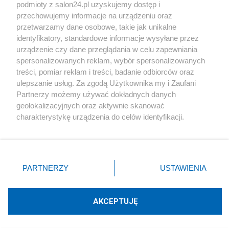
podmioty z salon24.pl uzyskujemy dostęp i
Społeczeństwo
przechowujemy informacje na urządzeniu oraz
przetwarzamy dane osobowe, takie jak unikalne
Kultura
identyfikatory, standardowe informacje wysyłane przez
urządzenie czy dane przeglądania w celu zapewniania
spersonalizowanych reklam, wybór spersonalizowanych
treści, pomiar reklam i treści, badanie odbiorców oraz
ulepszanie usług. Za zgodą Użytkownika my i Zaufani
X
Facebook
Instagram
Youtube
Partnerzy możemy używać dokładnych danych
geolokalizacyjnych oraz aktywnie skanować
charakterystykę urządzenia do celów identyfikacji.
Web Content Media sp. z o. o. © 2022
Ponieważ cenimy Twoją prywatność, prosimy o zgodę na
korzystanie z tych technologii poprzez kliknięcie
„Akceptuję”. Zgoda jest dobrowolna i zawsze możesz ją
Pomoc
O nas
Praca
Reklama
Kontakt
zmienić/wycofać klikając przycisk ustawień prywatności
PARTNERZY
USTAWIENIA
znajdujący się w lewym dolnym rogu strony
. Niektóre
rodzaje przetwarzania danych nie wymagają zgody
użytkownika, ale masz prawo sprzeciwić się takiemu
AKCEPTUJĘ
przetwarzaniu. Preferencje będą miały zastosowania tylko
Technologię dostarcza:
W3media.pl
na tej witrynie.