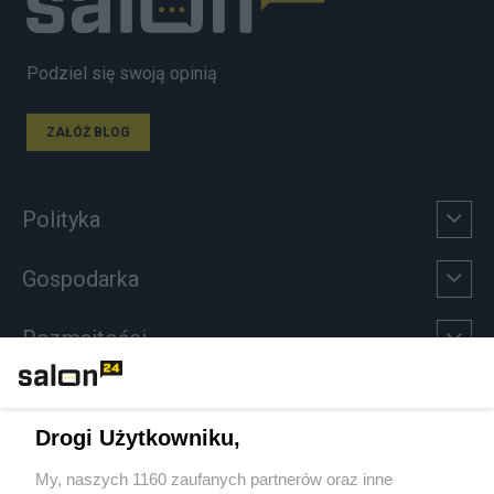
Podziel się swoją opinią
ZAŁÓŻ BLOG
Polityka
Gospodarka
Rozmaitości
Technologie
Drogi Użytkowniku,
Sport
My, naszych 1160 zaufanych partnerów oraz inne