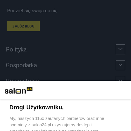
Podziel się swoją opinią
ZAŁÓŻ BLOG
Polityka
Gospodarka
Rozmaitości
Technologie
Drogi Użytkowniku,
Sport
My, naszych 1160 zaufanych partnerów oraz inne
podmioty z salon24.pl uzyskujemy dostęp i
Społeczeństwo