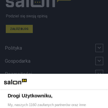
Podziel się swoją opinią
ZAŁÓŻ BLOG
Polityka
Gospodarka
Rozmaitości
Technologie
Drogi Użytkowniku,
Sport
My, naszych 1160 zaufanych partnerów oraz inne