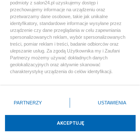
podmioty z salon24.pl uzyskujemy dostęp i
Społeczeństwo
przechowujemy informacje na urządzeniu oraz
przetwarzamy dane osobowe, takie jak unikalne
Kultura
identyfikatory, standardowe informacje wysyłane przez
urządzenie czy dane przeglądania w celu zapewniania
spersonalizowanych reklam, wybór spersonalizowanych
treści, pomiar reklam i treści, badanie odbiorców oraz
ulepszanie usług. Za zgodą Użytkownika my i Zaufani
X
Facebook
Instagram
Youtube
Partnerzy możemy używać dokładnych danych
geolokalizacyjnych oraz aktywnie skanować
charakterystykę urządzenia do celów identyfikacji.
Web Content Media sp. z o. o. © 2022
Ponieważ cenimy Twoją prywatność, prosimy o zgodę na
korzystanie z tych technologii poprzez kliknięcie
„Akceptuję”. Zgoda jest dobrowolna i zawsze możesz ją
Pomoc
O nas
Praca
Reklama
Kontakt
zmienić/wycofać klikając przycisk ustawień prywatności
PARTNERZY
USTAWIENIA
znajdujący się w lewym dolnym rogu strony
. Niektóre
rodzaje przetwarzania danych nie wymagają zgody
użytkownika, ale masz prawo sprzeciwić się takiemu
AKCEPTUJĘ
przetwarzaniu. Preferencje będą miały zastosowania tylko
Technologię dostarcza:
W3media.pl
na tej witrynie.