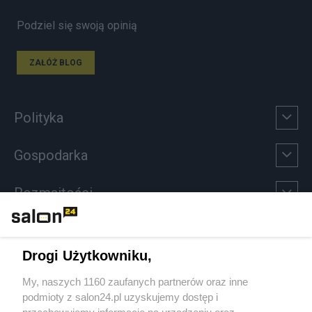
Podziel się swoją opinią
ZAŁÓŻ BLOG
Polityka
Gospodarka
Rozmaitości
Technologie
Drogi Użytkowniku,
Sport
My, naszych 1160 zaufanych partnerów oraz inne
podmioty z salon24.pl uzyskujemy dostęp i
Społeczeństwo