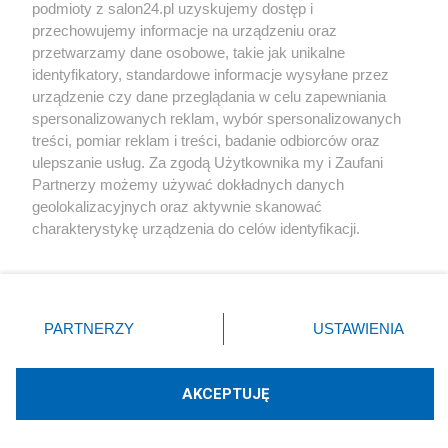
podmioty z salon24.pl uzyskujemy dostęp i
Społeczeństwo
przechowujemy informacje na urządzeniu oraz
przetwarzamy dane osobowe, takie jak unikalne
Kultura
identyfikatory, standardowe informacje wysyłane przez
urządzenie czy dane przeglądania w celu zapewniania
spersonalizowanych reklam, wybór spersonalizowanych
treści, pomiar reklam i treści, badanie odbiorców oraz
ulepszanie usług. Za zgodą Użytkownika my i Zaufani
X
Facebook
Instagram
Youtube
Partnerzy możemy używać dokładnych danych
geolokalizacyjnych oraz aktywnie skanować
charakterystykę urządzenia do celów identyfikacji.
Web Content Media sp. z o. o. © 2022
Ponieważ cenimy Twoją prywatność, prosimy o zgodę na
korzystanie z tych technologii poprzez kliknięcie
„Akceptuję”. Zgoda jest dobrowolna i zawsze możesz ją
Pomoc
O nas
Praca
Reklama
Kontakt
zmienić/wycofać klikając przycisk ustawień prywatności
PARTNERZY
USTAWIENIA
znajdujący się w lewym dolnym rogu strony
. Niektóre
rodzaje przetwarzania danych nie wymagają zgody
użytkownika, ale masz prawo sprzeciwić się takiemu
AKCEPTUJĘ
przetwarzaniu. Preferencje będą miały zastosowania tylko
Technologię dostarcza:
W3media.pl
na tej witrynie.