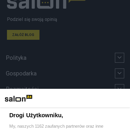
Podziel się swoją opinią
ZAŁÓŻ BLOG
Polityka
Gospodarka
Rozmaitości
Technologie
Drogi Użytkowniku,
Sport
My, naszych 1162 zaufanych partnerów oraz inne