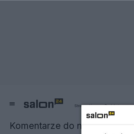
Strona główna
Redakcja
Komentarze do notki:
French