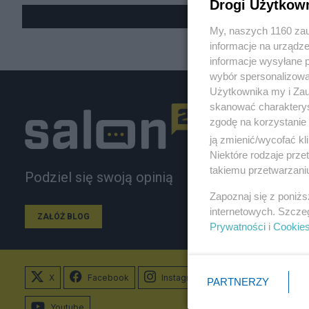
Drogi Użytkow
My, naszych 1160 zau
informacje na urządze
informacje wysyłane 
wybór spersonalizowan
Użytkownika my i Zau
skanować charakterys
zgodę na korzystanie 
ją zmienić/wycofać kl
Niektóre rodzaje prz
takiemu przetwarzaniu
Podziel się swoją opinią
Zapoznaj się z poniż
internetowych. Szcze
ZAŁÓŻ BLOG
Prywatności
i
Cookie
X
Facebook
Instagram
PARTNERZY
Youtube