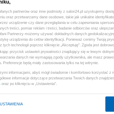
niku,
« WRÓĆ DO NOTKI
fanych partnerów oraz inne podmioty z salon24.pl uzyskujemy dost
niu oraz przetwarzamy dane osobowe, takie jak unikalne identyfikat
przez urządzenie czy dane przeglądania w celu zapewniania sperson
ych treści, pomiar reklam i treści, badanie odbiorców oraz ulepszan
fani Partnerzy możemy używać dokładnych danych geolokalizacyjn
tykę urządzenia do celów identyfikacji. Ponieważ cenimy Twoją pry
Polityka
Gospodarka
z tych technologii poprzez kliknięcie „Akceptuję”. Zgoda jest dobro
NATO
Centralny Port Komunikacyjny
ikając przycisk ustawień prywatności znajdujący się w lewym dolny
etwarzania danych nie wymagają zgody użytkownika, ale masz prawo 
KO
Inwestycje
. Preferencje będą miały zastosowania tylko na tej witrynie.
Prezydent
Biznes
szymi informacjami, abyś mógł świadomie i komfortowo korzystać z
Imigranci
Podatki
gółowe informacje dotyczące przetwarzania Twoich danych znajdzi
PiS
Energetyka
s
oraz po kliknięciu w „Ustawienia”.
WIĘCEJ
WIĘCEJ
USTAWIENIA