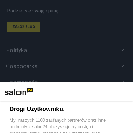
Podziel się swoją opinią
ZAŁÓŻ BLOG
Polityka
Gospodarka
Rozmaitości
Technologie
Drogi Użytkowniku,
Sport
My, naszych 1160 zaufanych partnerów oraz inne
podmioty z salon24.pl uzyskujemy dostęp i
Społeczeństwo