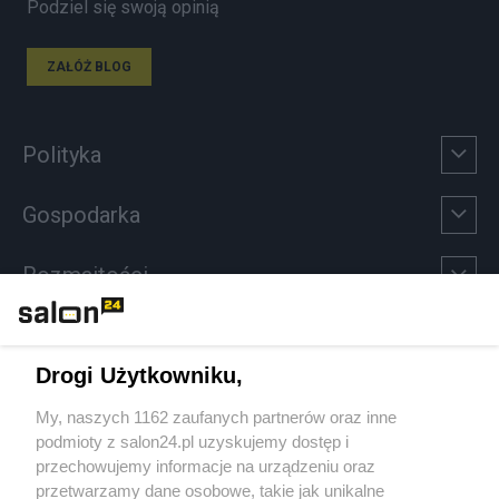
Podziel się swoją opinią
ZAŁÓŻ BLOG
Polityka
Gospodarka
Rozmaitości
Technologie
Drogi Użytkowniku,
Sport
My, naszych 1162 zaufanych partnerów oraz inne
podmioty z salon24.pl uzyskujemy dostęp i
Społeczeństwo
przechowujemy informacje na urządzeniu oraz
przetwarzamy dane osobowe, takie jak unikalne